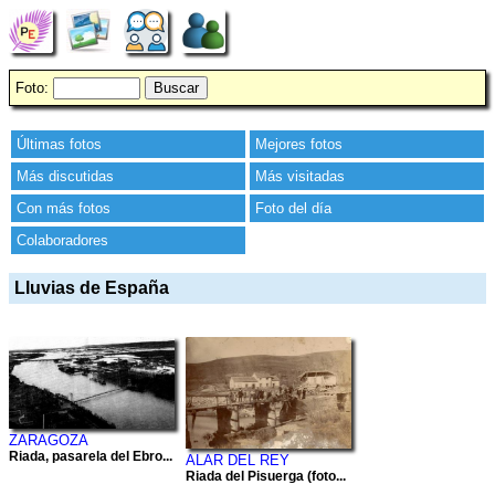
Foto:
Últimas fotos
Mejores fotos
Más discutidas
Más visitadas
Con más fotos
Foto del día
Colaboradores
Lluvias de España
ZARAGOZA
Riada, pasarela del Ebro...
ALAR DEL REY
Riada del Pisuerga (foto...