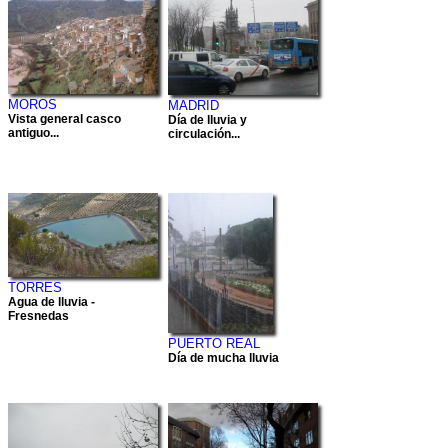
MOROS
MADRID
Vista general casco
Día de lluvia y
antiguo...
circulación...
TORRES
Agua de lluvia -
Fresnedas
PUERTO REAL
Día de mucha lluvia