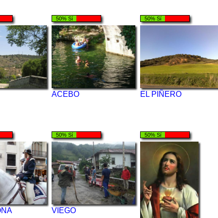
50% Sí
50% Sí
ACEBO
EL PIÑERO
50% Sí
50% Sí
ONA
VIEGO