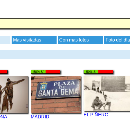
Más visitadas
Con más fotos
Foto del día
50% Sí
50% Sí
EL PIÑERO
ONA
MADRID