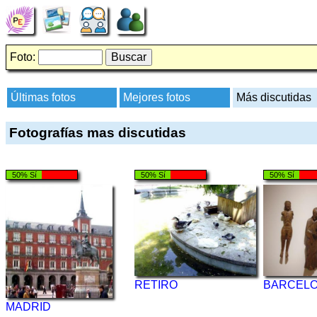
Foto:
Últimas fotos
Mejores fotos
Más discutidas
Fotografías mas discutidas
50% Sí
50% Sí
50% Sí
RETIRO
BARCEL
MADRID