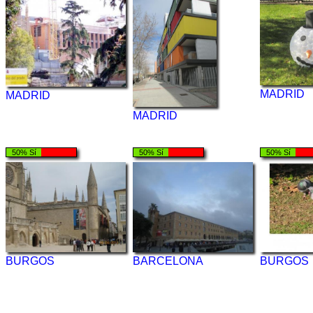
MADRID
MADRID
MADRID
50% Sí
50% Sí
50% Sí
BURGOS
BARCELONA
BURGOS