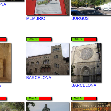
ONA
MEMBRIO
BURGOS
50% Sí
50% Sí
BARCELONA
A
BARCELONA
50% Sí
50% Sí