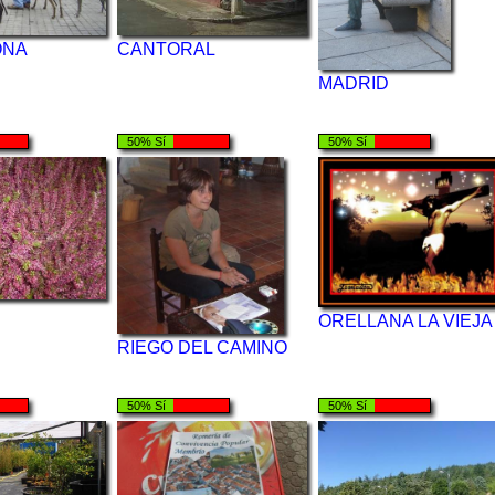
ONA
CANTORAL
MADRID
50% Sí
50% Sí
ORELLANA LA VIEJA
RIEGO DEL CAMINO
50% Sí
50% Sí