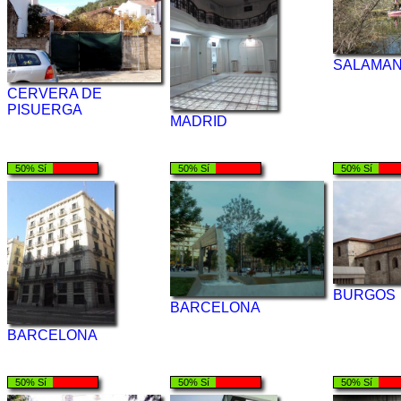
SALAMA
CERVERA DE
PISUERGA
MADRID
50% Sí
50% Sí
50% Sí
BURGOS
BARCELONA
BARCELONA
50% Sí
50% Sí
50% Sí