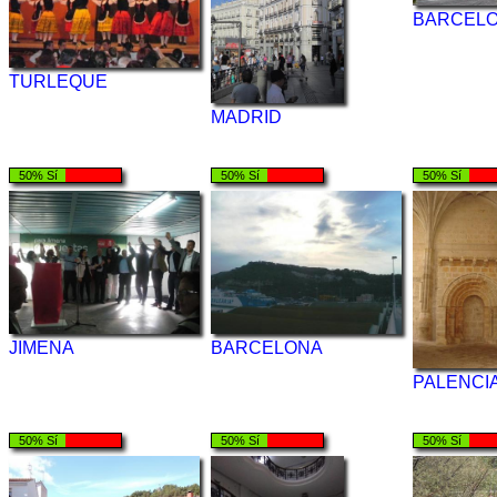
BARCEL
TURLEQUE
MADRID
50% Sí
50% Sí
50% Sí
JIMENA
BARCELONA
PALENCI
50% Sí
50% Sí
50% Sí