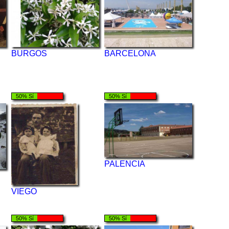
BURGOS
BARCELONA
50% Sí
50% Sí
PALENCIA
VIEGO
50% Sí
50% Sí