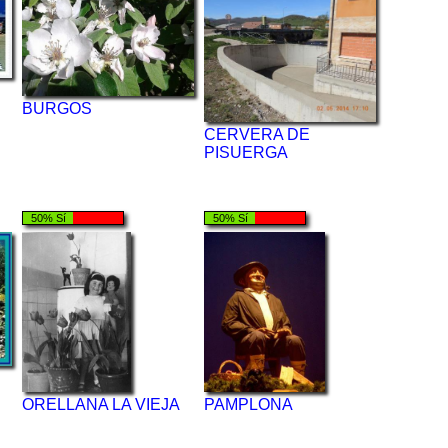
BURGOS
CERVERA DE
PISUERGA
50% Sí
50% Sí
ORELLANA LA VIEJA
PAMPLONA