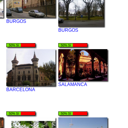
BURGOS
BURGOS
50% Sí
50% Sí
SALAMANCA
BARCELONA
50% Sí
50% Sí