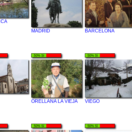
NCA
MADRID
BARCELONA
50% Sí
50% Sí
ORELLANA LA VIEJA
VIEGO
50% Sí
50% Sí