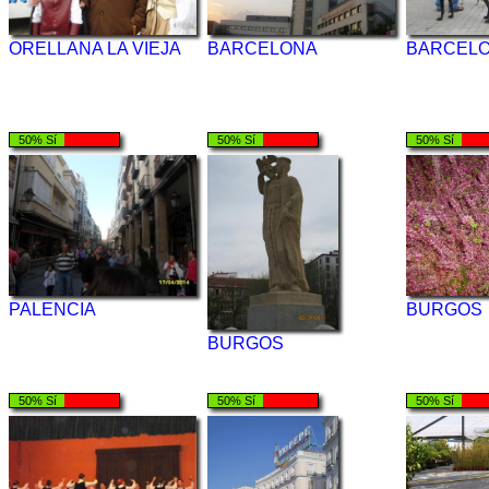
ORELLANA LA VIEJA
BARCELONA
BARCEL
50% Sí
50% Sí
50% Sí
PALENCIA
BURGOS
BURGOS
50% Sí
50% Sí
50% Sí