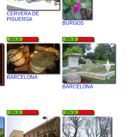
CERVERA DE
PISUERGA
BURGOS
50% Sí
50% Sí
BARCELONA
BARCELONA
50% Sí
50% Sí