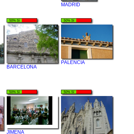
MADRID
50% Sí
50% Sí
PALENCIA
BARCELONA
50% Sí
50% Sí
JIMENA