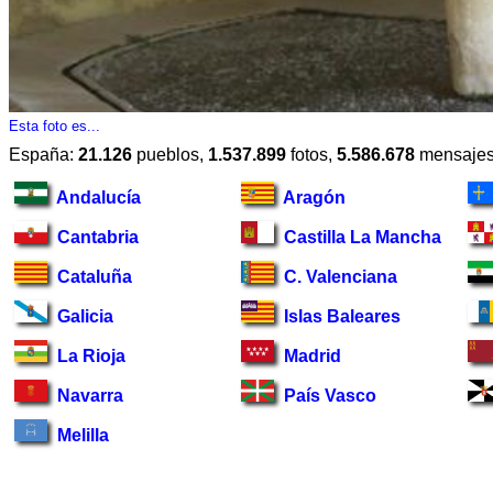
Esta foto es...
España:
21.126
pueblos,
1.537.899
fotos,
5.586.678
mensaje
Andalucía
Aragón
Cantabria
Castilla La Mancha
Cataluña
C. Valenciana
Galicia
Islas Baleares
La Rioja
Madrid
Navarra
País Vasco
Melilla