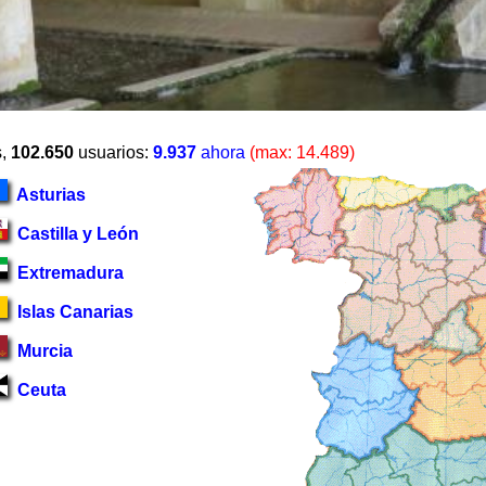
s,
102.650
usuarios:
9.937
ahora
(max: 14.489)
Asturias
Castilla y León
Extremadura
Islas Canarias
Murcia
Ceuta