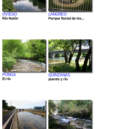
OVIEDO
LANGREO
Río Nalón
Parque fluvial de los...
PONGA
QUINZANAS
El río
puente y río