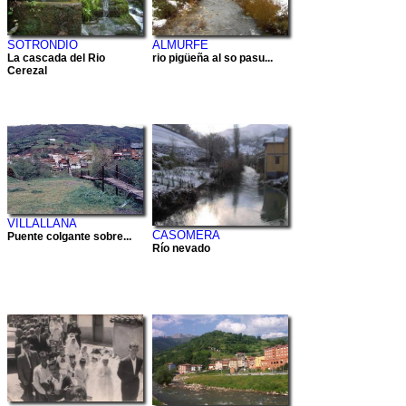
SOTRONDIO
ALMURFE
La cascada del Rio
rio pigüeña al so pasu...
Cerezal
VILLALLANA
CASOMERA
Puente colgante sobre...
Río nevado