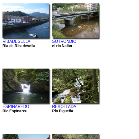
RIBADESELLA
SOTRONDIO
Ría de Ribadesella
el rio Nalón
ESPINAREDO
REBOLLADA
Río Espinareu
Río Pigueña