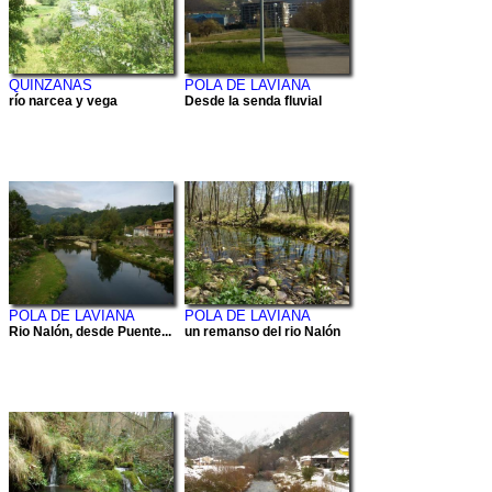
QUINZANAS
POLA DE LAVIANA
río narcea y vega
Desde la senda fluvial
POLA DE LAVIANA
POLA DE LAVIANA
Rio Nalón, desde Puente...
un remanso del rio Nalón