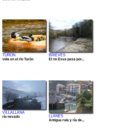
TURON
BRIEVES
vida en el río Turón
El rio Esva pasa por...
VILLALLANA
LLANES
río nevado
Antigua rula y ría de...