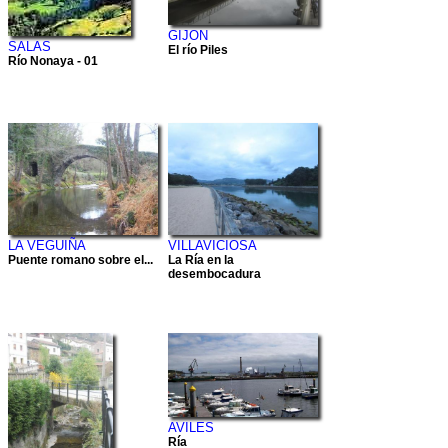
GIJON
SALAS
El río Piles
Río Nonaya - 01
LA VEGUIÑA
VILLAVICIOSA
Puente romano sobre el...
La Ría en la
desembocadura
AVILES
Ría