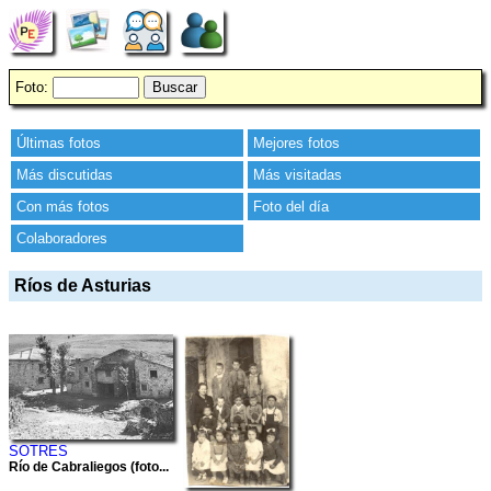
Foto:
Últimas fotos
Mejores fotos
Más discutidas
Más visitadas
Con más fotos
Foto del día
Colaboradores
Ríos de Asturias
SOTRES
Río de Cabraliegos (foto...