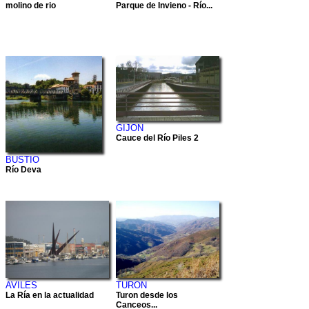
molino de rio
Parque de Invieno - Río...
GIJON
Cauce del Río Piles 2
BUSTIO
Río Deva
AVILES
TURON
La Ría en la actualidad
Turon desde los
Canceos...