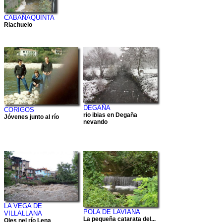
CABAÑAQUINTA
Riachuelo
DEGAÑA
CORIGOS
rio ibias en Degaña
Jóvenes junto al río
nevando
LA VEGA DE
POLA DE LAVIANA
VILLALLANA
La pequeña catarata del...
Oles nel río Lena