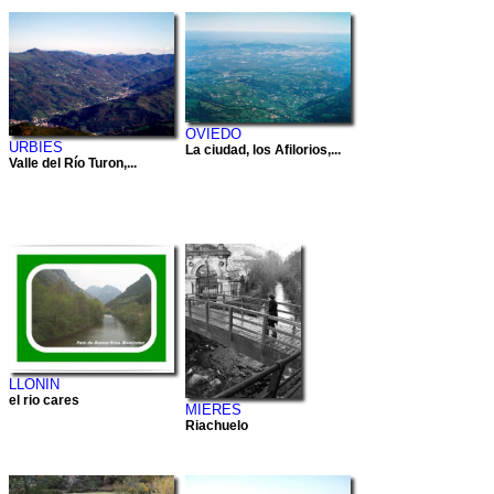
OVIEDO
URBIES
La ciudad, los Afilorios,...
Valle del Río Turon,...
LLONIN
el rio cares
MIERES
Riachuelo