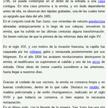
1795, se puede contemplar en el dintel de la entrada a una
casa
contigua. En otra casa próxima a la ermita, y sin duda dependiente
antes de ella, se observan dos lápidas grabadas, una de las cuales tiene
un epígrafe que data del año 1681.
En el conjunto rural de San Justo, sus viviendas de vetusta
arquitectura
alineadas anárquicamente a lo largo de sus caleyas, envuelven la
ermita, que ha sufrido en las últimas centurias alguna transformación.
Se tienen noticias de que la primera de las reformas data del siglo XV.
En el siglo XIX, y con motivo de la invasión francesa, la capilla fue
saqueada por los
militares
galos y restaurada posteriormente por sus
feligreses. En el año 1934 los avatares revolucionarios destruyeron la
ermita; al reedificarse se suprimieron el cabildo y uno de los
arcos
de
entrada. Otras obras de menor cuantía sucedieron a las anteriores,
hasta llegar a nuestros días.
Gracias al cuidado de sus vecinos, la ermita se conserva limpia y en
buenas condiciones, dentro de lo que cabe. Destaca su
retablo
, de
madera policromada y de estilo churrigueresco, realizado en el siglo
XVIII y que todavía se conserva, si bien espera la necesaria
restauración.
En el último siglo, con la llegada de la minería, San Justo fue una isla