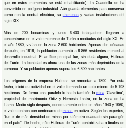
que en estos momentos se está rehabilitando). La Cuadriella se ha
convertido en polígono industrial. Aún guarda elementos para conservar
como son la central eléctrica, su
chimenea
y varias instalaciones del
siglo XIX.
Más de 200 bocaminas y unos 6.400 trabajadores llegaron a
concentrarse en el valle mierense de Turón a mediados del siglo XX. En
el año 1880, vivían en la zona 2.600 habitantes. Apenas dos décadas
después, en 1919, la población aumentó a 9.866 residentes merced al
desarrollo industrial. El artífice principal fue, sin duda alguna, Hulleras
del Turón. La localidad es ahora una de las zonas más deprimidas de la
comarca. Y su población apenas supera los 6.300 habitantes.
Los orígenes de la empresa Hulleras se remontan a 1890. Por esta
fecha, inició su actividad en el valle formando un coto minero de 5.198
hectáreas. De forma casi paralela lo hacía también la
mina
´Clavelina´,
propiedad del matrimonio Ortiz y Nemesia Lastra, en la zona de La
Llama. Medio siglo después, concretamente entre los años 1940 y 1960,
el valle contaba con centenares de
minas
en activo. Según los expertos,
"fue el de más densidad de minas por kilómetro cuadrado sin parangón
en el país". De hecho, sólo Hulleras de Turón contabilizaba a finales de