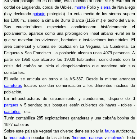
Su valor paisajístico es notable, está rodeado al norte, sur y este por el
cordal de Logalendo, cordal de Urbiés,
monte
Polio y
sierra
de Navaliego
(hoy declarado
paisaje
protegido). La cota media de las sierras supera
los 1000 m., siendo la cima de Burra Blanca (1156 m.) el techo del valle.
Sus características especiales condicionaron históricamente el
poblamiento, aparece como una prolongación lineal urbano -rural en la
que se mezclan las viviendas, barriadas e instalaciones industriales. El
área comercial y urbana se localiza en La Veguina, La Cuadriella, La
Felguera y San Francisco. La población alcanza unas 4979 personas. A
partir de 1960 que alcanzó los 19000 habitantes, coincidiendo con la
crisis del carbón se inicia el despoblamiento que mantiene aún sus
constantes.
El valle se articula en torno a la AS-337. Desde la misma arrancan
carreteras
locales que dan comunicación a los diferentes núcleos de
población.
En infraestructuras de esparcimiento y senderismo, dispone de 3
parques
y 5 sendas; sus bosques están cubiertos de hayas - robles -
castaños
- etc.
Turón contabiliza 285 explotaciones ganaderas y una cabaña bobina de
1927 cabezas.
Sobre este paisaje vegetal tan diverso tiene su solar la
fauna
autóctona,
la
arquitectura
popular de las aldeas (
hórreos
,
paneras
y
molinos
). Todo