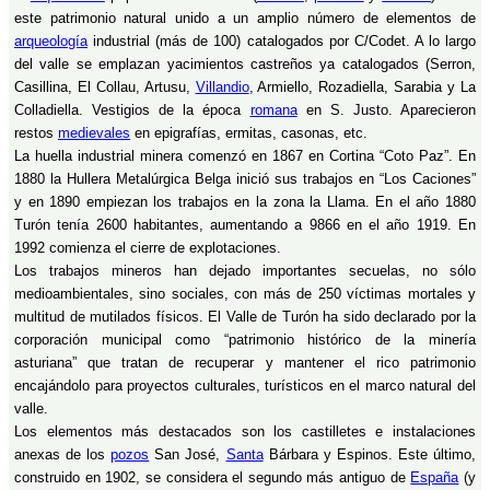
este patrimonio natural unido a un amplio número de elementos de
arqueología
industrial (más de 100) catalogados por C/Codet. A lo largo
del valle se emplazan yacimientos castreños ya catalogados (Serron,
Casillina, El Collau, Artusu,
Villandio
, Armiello, Rozadiella, Sarabia y La
Colladiella. Vestigios de la época
romana
en S. Justo. Aparecieron
restos
medievales
en epigrafías, ermitas, casonas, etc.
La huella industrial minera comenzó en 1867 en Cortina “Coto Paz”. En
1880 la Hullera Metalúrgica Belga inició sus trabajos en “Los Caciones”
y en 1890 empiezan los trabajos en la zona la Llama. En el año 1880
Turón tenía 2600 habitantes, aumentando a 9866 en el año 1919. En
1992 comienza el cierre de explotaciones.
Los trabajos mineros han dejado importantes secuelas, no sólo
medioambientales, sino sociales, con más de 250 víctimas mortales y
multitud de mutilados físicos. El Valle de Turón ha sido declarado por la
corporación municipal como “patrimonio histórico de la minería
asturiana” que tratan de recuperar y mantener el rico patrimonio
encajándolo para proyectos culturales, turísticos en el marco natural del
valle.
Los elementos más destacados son los castilletes e instalaciones
anexas de los
pozos
San José,
Santa
Bárbara y Espinos. Este último,
construido en 1902, se considera el segundo más antiguo de
España
(y