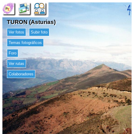
TURON (Asturias)
Ver fotos
Subir foto
Temas fotográficos
Foro
Ver rutas
Colaboradores