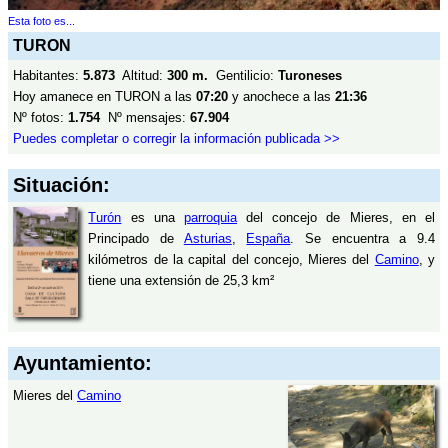
Esta foto es...
TURON
Habitantes:
5.873
Altitud:
300 m.
Gentilicio:
Turoneses
Hoy amanece en TURON a las
07:20
y anochece a las
21:36
Nº fotos:
1.754
Nº mensajes:
67.904
Puedes completar o corregir la información publicada >>
Situación:
Turón
es una
parroquia
del concejo de Mieres, en el
Principado de
Asturias
,
España
. Se encuentra a 9.4
kilómetros de la capital del concejo, Mieres del
Camino
, y
tiene una extensión de 25,3 km²
Ayuntamiento:
Mieres del
Camino