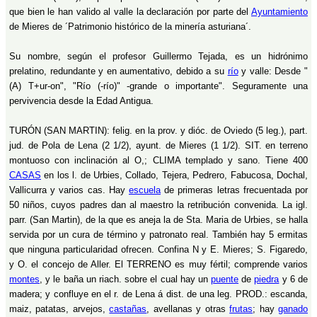
que bien le han valido al valle la declaración por parte del
Ayuntamiento
de Mieres de ´Patrimonio histórico de la minería asturiana´.
Su nombre, según el profesor Guillermo Tejada, es un hidrónimo
prelatino, redundante y en aumentativo, debido a su
río
y valle: Desde "
(A) T+ur-on", "Río (-río)" -grande o importante". Seguramente una
pervivencia desde la Edad Antigua.
TURÓN (SAN MARTIN): felig. en la prov. y dióc. de Oviedo (5 leg.), part.
jud. de Pola de Lena (2 1/2), ayunt. de Mieres (1 1/2). SIT. en terreno
montuoso con inclinación al O,; CLIMA templado y sano. Tiene 400
CASAS
en los l. de Urbies, Collado, Tejera, Pedrero, Fabucosa, Dochal,
Vallicurra y varios cas. Hay
escuela
de primeras letras frecuentada por
50 niños, cuyos padres dan al maestro la retribución convenida. La igl.
parr. (San Martin), de la que es aneja la de Sta. Maria de Urbies, se halla
servida por un cura de término y patronato real. También hay 5 ermitas
que ninguna particularidad ofrecen. Confina N y E. Mieres; S. Figaredo,
y O. el concejo de Aller. El TERRENO es muy fértil; comprende varios
montes
, y le baña un riach. sobre el cual hay un
puente
de
piedra
y 6 de
madera; y confluye en el r. de Lena á dist. de una leg. PROD.: escanda,
maiz, patatas, arvejos,
castañas
, avellanas y otras
frutas
; hay
ganado