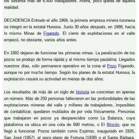
los sesenta más de 6.400 trabajadores. Ahora, poco queda de aquella
realidad.
DECADENCIA Entrado el año 1968, la primera empresa minera turonesa
se integró en la estatal Hunosa. Justo 30 años después, en 1998, hacía
lo mismo Minas de
Figaredo
. El cierre de explotaciones en el valle
empezó, no obstante, varios años antes.
En 1992 dejaron de funcionar las primeras minas. La paralización de los
pozos se produjo de forma rápida y al mismo tiempo paulatina. Llegados
nuestros días, sólo permanece operativo en la zona el
Pozo
Figaredo,
aunque no por mucho tiempo. Según los planes de la estatal Hunosa, la
explotación cesará su actividad en menos de dos años.
Los resultados de más de un siglo de
historia
se concretan en apenas
un número. Más de 250 personas fallecieron en las profundidades de las
explotaciones mineras del valle y millares de trabajadores, imposibles
de contabilizar, quedaron mutilados de por vida físicamente. Personas
que trabajaron en pozos ya desparecidos como La Balanza, cuya
plataforma se ubica en una cota de 690 metros, o El
Rincón
, que no
llegó a funcionar. Pozos también como Espinos, inaugurado en 1926,
San José (1957), el pozo plano de Fortuna (1938) o el Santa Bárbara,