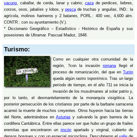
vacuno
, caballar, de cerda, lanar y cabrio;
caza
de perdices, liebres,
corzos, osos, jabalíes y lobos, y
pesca
de truchas y anguilas, IND.: la
agrícola, molinos harineros y 2 batanes, PORL.: 400 vec, 4,600 alm.
CONTR.: con su ayuntamiento (V.).
* Diccionario Geográfico – Estadístico - Histórico de España y sus
posesiones de Ultramar. Pascual Madoz, 1848.
Turismo:
Como en cualquier otra comunidad de la
región, ?con la invasión
romana
llegó el
proceso de romanización, del que en
Turón
queda algún rastro toponímico. Tras un largo
período de tiempo, en el año 711 se inicia la
invasión de los musulmanes al solar patrio y,
por lo tanto, el desmantelamiento de la monarquía visigótica. La
posterior persecución de los cristianos por parte de la barbarie sarracena
acarreó la muerte de muchos creyentes. Otros huyeron hacia las tierras
del Norte, adentrándose en
Asturias
y salvando la gran barrera de la
cordillera Cantábrica. Entre ellas parece ser que hubo un grupo de frailes
eremitas que encontraron un
rincón
apartado y virginal, cubierto de
densos bosques y con un especial microclima. Descubrieron el
valle
de