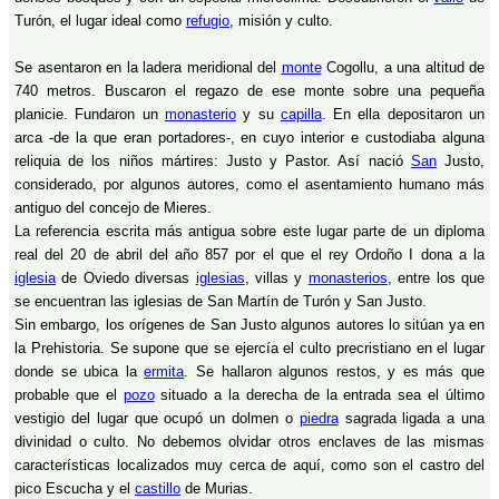
Turón, el lugar ideal como
refugio
, misión y culto.
Se asentaron en la ladera meridional del
monte
Cogollu, a una altitud de
740 metros. Buscaron el regazo de ese monte sobre una pequeña
planicie. Fundaron un
monasterio
y su
capilla
. En ella depositaron un
arca -de la que eran portadores-, en cuyo interior e custodiaba alguna
reliquia de los niños mártires: Justo y Pastor. Así nació
San
Justo,
considerado, por algunos autores, como el asentamiento humano más
antiguo del concejo de Mieres.
La referencia escrita más antigua sobre este lugar parte de un diploma
real del 20 de abril del año 857 por el que el rey Ordoño I dona a la
iglesia
de Oviedo diversas
iglesias
, villas y
monasterios
, entre los que
se encuentran las iglesias de San Martín de Turón y San Justo.
Sin embargo, los orígenes de San Justo algunos autores lo sitúan ya en
la Prehistoria. Se supone que se ejercía el culto precristiano en el lugar
donde se ubica la
ermita
. Se hallaron algunos restos, y es más que
probable que el
pozo
situado a la derecha de la entrada sea el último
vestigio del lugar que ocupó un dolmen o
piedra
sagrada ligada a una
divinidad o culto. No debemos olvidar otros enclaves de las mismas
características localizados muy cerca de aquí, como son el castro del
pico Escucha y el
castillo
de Murias.