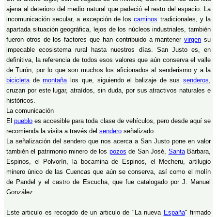
ajena al deterioro del medio natural que padeció el resto del espacio. La
incomunicación secular, a excepción de los
caminos
tradicionales, y la
apartada situación geográfica, lejos de los núcleos industriales, también
fueron otros de los factores que han contribuido a mantener
virgen
su
impecable ecosistema rural hasta nuestros días. San Justo es, en
definitiva, la referencia de todos esos valores que aún conserva el valle
de Turón, por lo que son muchos los aficionados al senderismo y a la
bicicleta
de
montaña
los que, siguiendo el balizaje de sus
senderos
,
cruzan por este lugar, atraídos, sin duda, por sus atractivos naturales e
históricos.
La comunicación
El
pueblo
es accesible para toda clase de vehículos, pero desde aquí se
recomienda la visita a través del
sendero
señalizado.
La señalización del sendero que nos acerca a San Justo pone en valor
también el patrimonio minero de los
pozos
de San José,
Santa
Bárbara,
Espinos, el Polvorín, la bocamina de Espinos, el Mecheru, artilugio
minero único de las Cuencas que aún se conserva, así como el molín
de Pandel y el castro de Escucha, que fue catalogado por J. Manuel
González
Este articulo es recogido de un articulo de "La nueva
España
" firmado