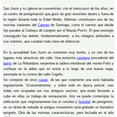
San Justo y su iglesia se convertirían, con el transcurso de los años, en
un centro de peregrinación que gozó de gran renombre dentro y fuera de
la región durante toda la Edad Media. Además constituyen una de las
muchas variantes del
Camino
de Santiago, como el camino que desde
Ujo pasaba al Carbayu de Langreo por el Mayáu Porrín. El gran prestigio
conseguido fue debido, fundamentalmente, a los milagros atribuidos a
sus mártires, que curaban toda clase de dolencias.
En la actualidad San Justo se mantiene muy bonito, y es uno de los
lugares más atractivos del valle. Una estrecha
carretera
procedente del
barrio
de La Rebaldana serpentea la ladera meridional del monte Polio y
confluye en la aldea que se estira a lo largo de una buena vega,
asentada en lo cimero del valle Cogollu.
Se compone de once
casas
, de las que solamente una está habitada
regularmente. Ocasionalmente, y sobre todo en época estival, casi
todas son ocupadas por sus antiguos vecinos, que están llevando a
cabo en ellas un trabajo de restauración. Aún se puede contemplar la
edificación que originariamente fue el cenobio y
hospital
de peregrinos;
en un dintel de entrada al antiguo monasterio está grabado un llamativo
epígrafe. Otra de las mismas características, pero fechada en el año