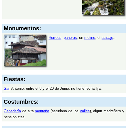
Monumentos:
Hórreos
,
paneras
, un
molino
, el
paisaje
...
Fiestas:
San
Antonio, entre el 8 y el 20 de Junio, no tiene fecha fija.
Costumbres:
Ganadería
de alta
montaña
(asturiana de los
valles
), algun madreñero y
pensionistas.