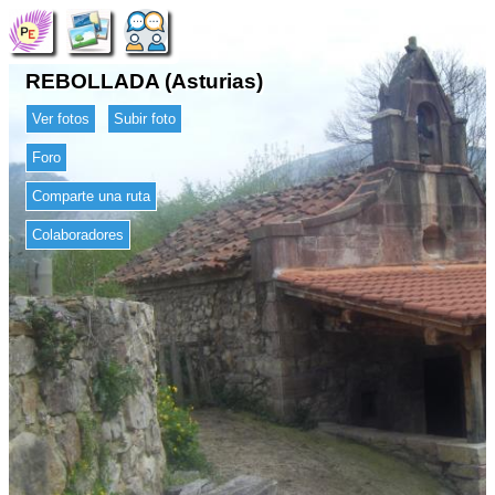
REBOLLADA (Asturias)
Ver fotos
Subir foto
Foro
Comparte una ruta
Colaboradores