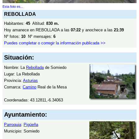
Esta foto es...
REBOLLADA
Habitantes:
45
Altitud:
830 m.
Hoy amanece en REBOLLADA a las
07:22
y anochece a las
21:39
Nº fotos:
10
Nº mensajes:
6
Puedes completar o corregir la información publicada >>
Situación:
Nombre: La
Rebollada
de Somiedo
Lugar: La Rebollada
Provincia:
Asturias
Comarca:
Camino
Real de la Mesa
Coordenadas: 43.12811,-6.34063
Ayuntamiento:
Parroquia
:
Pigüeña
Municipio: Somiedo