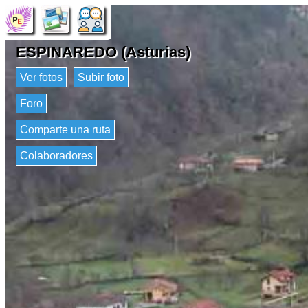
ESPINAREDO (Asturias)
Ver fotos
Subir foto
Foro
Comparte una ruta
Colaboradores