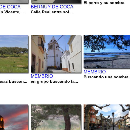
El perro y su sombra
DE COCA
BERNUY DE COCA
n Vicente,...
Calle Real entre sol...
MEMBRIO
MEMBRIO
Buscando una sombra.
acas buscan...
en grupo buscando la...