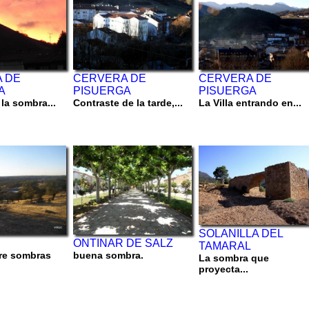
 DE
CERVERA DE
CERVERA DE
A
PISUERGA
PISUERGA
 la sombra...
Contraste de la tarde,...
La Villa entrando en...
SOLANILLA DEL
ONTINAR DE SALZ
TAMARAL
re sombras
buena sombra.
La sombra que
proyecta...