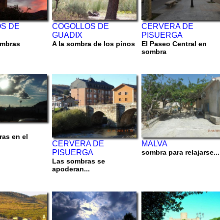
S DE
COGOLLOS DE
CERVERA DE
GUADIX
PISUERGA
ombras
A la sombra de los pinos
El Paseo Central en
sombra
ras en el
CERVERA DE
MALVA
PISUERGA
sombra para relajarse...
Las sombras se
apoderan...