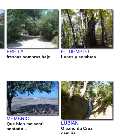
FREILA
EL TIEMBLO
.
frescas sombras bajo...
Luces y sombras
MEMBRIO
LUBIAN
Que bien me sentì
O caño da Cruz,
sentado...
camiña...