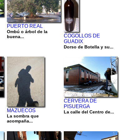
PUERTO REAL
Ombú o árbol de la
COGOLLOS DE
buena...
GUADIX
Dorso de Botella y su...
CERVERA DE
PISUERGA
MAZUECOS
La calle del Centro de...
La sombra que
acompaña...