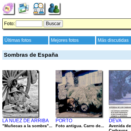
Foto:
Últimas fotos
Mejores fotos
Más discutidas
Sombras de España
LA NUEZ DE ARRIBA
PORTO
DEVA
"Muñecas a la sombra"...
Foto antigua. Carro de...
Avenida de
Carbayos..