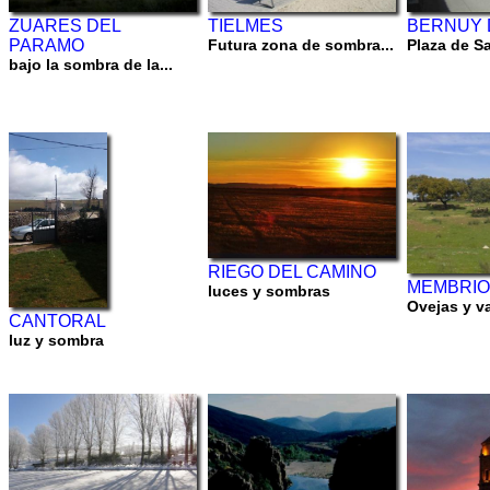
BERNUY 
ZUARES DEL
TIELMES
Plaza de Sa
PARAMO
Futura zona de sombra...
bajo la sombra de la...
RIEGO DEL CAMINO
MEMBRIO
luces y sombras
Ovejas y v
CANTORAL
luz y sombra