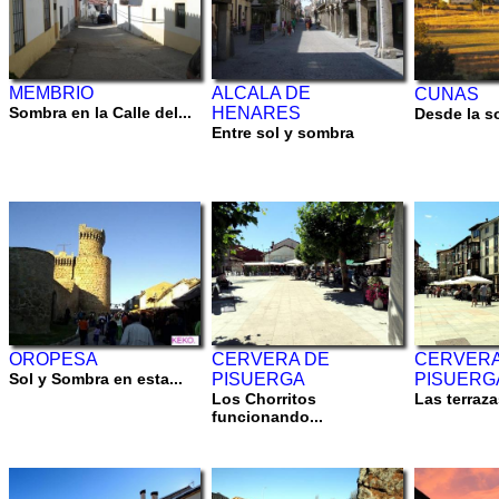
MEMBRIO
ALCALA DE
CUNAS
Sombra en la Calle del...
HENARES
Desde la s
Entre sol y sombra
CERVERA DE
CERVERA
OROPESA
PISUERGA
PISUERG
Sol y Sombra en esta...
Los Chorritos
Las terrazas
funcionando...