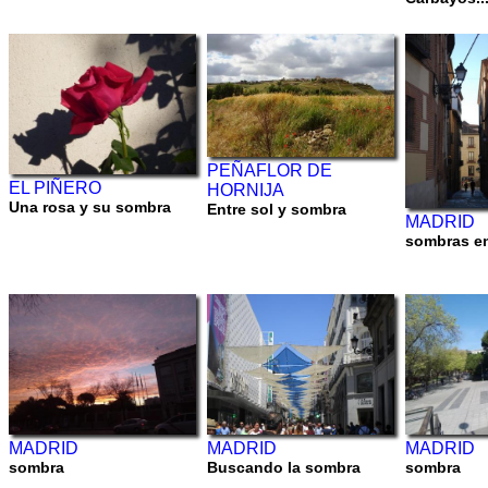
PEÑAFLOR DE
EL PIÑERO
HORNIJA
Una rosa y su sombra
Entre sol y sombra
MADRID
sombras en 
MADRID
MADRID
MADRID
sombra
Buscando la sombra
sombra