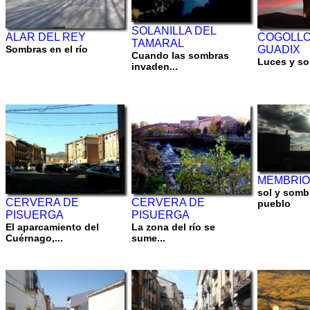
SOLANILLA DEL
ALAR DEL REY
COGOLLO
TAMARAL
Sombras en el río
GUADIX
Cuando las sombras
Luces y s
invaden...
MEMBRIO
sol y somb
CERVERA DE
CERVERA DE
pueblo
PISUERGA
PISUERGA
El aparcamiento del
La zona del río se
Cuérnago,...
sume...