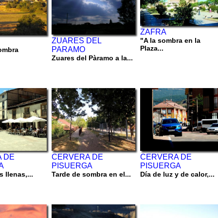
ZAFRA
"A la sombra en la
ZUARES DEL
Plaza...
PARAMO
ombra
Zuares del Pàramo a la...
 DE
CERVERA DE
CERVERA DE
A
PISUERGA
PISUERGA
 llenas,...
Tarde de sombra en el...
Día de luz y de calor,...