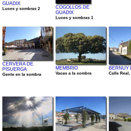
GUADIX
COGOLLOS DE
Luces y sombras 2
GUADIX
Luces y sombras 1
CERVERA DE
MEMBRIO
BERNUY 
PISUERGA
Vacas a la sombra
Calle Real,
Gente en la sombra