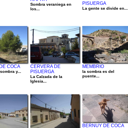
PISUERGA
Sombra veraniega en
La gente se divide en...
los...
DE COCA
CERVERA DE
MEMBRIO
 sombra y...
PISUERGA
la sombra es del
puente...
La Calzada de la
Iglesia...
BERNUY DE COCA