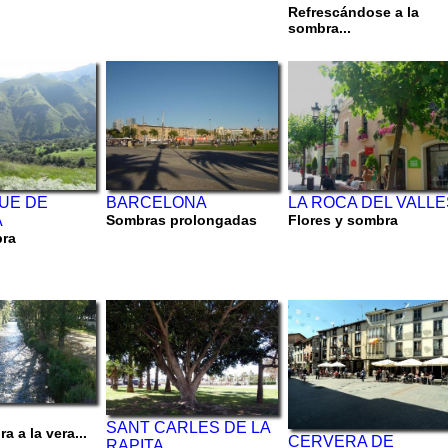
Refrescándose a la
sombra...
UE DE
BARCELONA
LA ROCA DEL VALLE
A
Sombras prolongadas
Flores y sombra
bra
SANT CARLES DE LA
a a la vera...
CERVERA DE
RAPITA