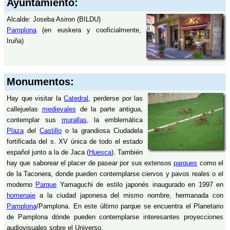
Ayuntamiento:
Alcalde: Joseba Asiron (BILDU)
Pamplona
(en euskera y cooficialmente,
Iruña)
Monumentos:
Hay que visitar la
Catedral
, perderse por las
callejuelas
medievales
de la parte antigua,
contemplar sus
murallas
, la emblemática
Plaza
del
Castillo
o la grandiosa Ciudadela
fortificada del s. XV única de todo el estado
español junto a la de Jaca (
Huesca
). También
hay que saborear el placer de pasear por sus extensos
parques
como el
de la Taconera, donde pueden contemplarse ciervos y pavos reales o el
moderno
Parque
Yamaguchi de estilo japonés inaugurado en 1997 en
homenaje
a la ciudad japonesa del mismo nombre, hermanada con
Pamplona
/Pamplona. En este último parque se encuentra el Planetario
de Pamplona dónde pueden contemplarse interesantes proyecciones
audiovisuales sobre el Universo.