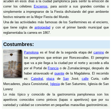
acuden en esos días a la ciudad pamplonica para sentir la emoción de
correr los célebres
Encierros
, para asistir a sus grandes corridas o
simplemente a impregnarse de la Fiesta disfrutando del gran ambiente
festivo reinante en la Mejor Fiesta del Mundo.
Una de las actividades más famosas de los Sanfermines es el encierro,
que tiene siglos de
antigüedad
y con el primer bando municipal que
reglamentaba la carrera en 1867.
Costumbres:
Pamplona
es el final de la segunda etapa del
camino
de
los peregrinos que entran por Roncesvalles. El peregrino
que va a pie llega a la ciudad por el norte y accede a ella
por el Portal de
Francia
o de Zumalacárregui, después de
haber atravesado el
puente
de la Magdalena. El recorrido
es:
Catedral
,
plaza
de
San
José,
calle
Curia, calle
Mercaderes, plaza Consistorial,
Iglesia
de San Saturnino, Iglesia de San
Lorenz
Lo más típico y conocido de la gastronomía pamplonesa son los
aperitivos conocidos como pintxos (tapas o aperitivos) que por su
variedad y calidad se convierten en pequeñas maravillas gastronómicas.