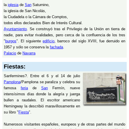
la
iglesia
de
San
Saturnino,
la iglesia de San Nicolás,
la Ciudadela o la Cámara de Comptos,
todos ellos declarados Bien de Interés Cultural.
Ayuntamiento
. Se construyó tras el Privilegio de la Unión en tierra de
nadie, para evitar rivalidades, pero cerca de la confluencia de los tres
"
burgos
". El siguiente
edificio
, barroco del siglo XVIII, fue derruido en
1957 y sólo se conserva la
fachada
.
Palacio
de
Navarra
Fiestas:
Sanfermines?. Entre el 6 y el 14 de julio
Pamplona
/Pamplona se paraliza y celebra su
famosa
feria
de
San
Fermín, nueve
intensísimos días donde la alegría y juerga
bullen a raudales. El escritor americano
Hemingway la describió maravillosamente en
su libro "
Fiesta
".
Numerosos visitantes españoles, europeos y de otras partes del mundo