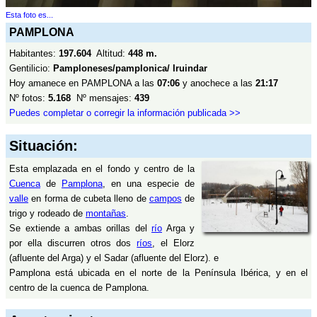
Esta foto es...
PAMPLONA
Habitantes:
197.604
Altitud:
448 m.
Gentilicio:
Pamploneses/pamplonica/ Iruindar
Hoy amanece en PAMPLONA a las
07:06
y anochece a las
21:17
Nº fotos:
5.168
Nº mensajes:
439
Puedes completar o corregir la información publicada >>
Situación:
Esta emplazada en el fondo y centro de la
Cuenca
de
Pamplona
, en una especie de
valle
en forma de cubeta lleno de
campos
de
trigo y rodeado de
montañas
.
Se extiende a ambas orillas del
río
Arga y
por ella discurren otros dos
ríos
, el Elorz
(afluente del Arga) y el Sadar (afluente del Elorz). e
Pamplona está ubicada en el norte de la Península Ibérica, y en el
centro de la cuenca de Pamplona.