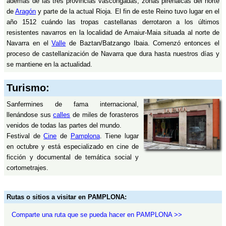
además de las tres provincias vascongadas, zonas pirenaicas del norte
de
Aragón
y parte de la actual Rioja. El fin de este Reino tuvo lugar en el
año 1512 cuándo las tropas castellanas derrotaron a los últimos
resistentes navarros en la localidad de Amaiur-Maia situada al norte de
Navarra en el
Valle
de Baztan/Batzango Ibaia. Comenzó entonces el
proceso de castellanización de Navarra que dura hasta nuestros días y
se mantiene en la actualidad.
Turismo:
Sanfermines de fama internacional,
llenándose sus
calles
de miles de forasteros
venidos de todas las partes del mundo.
Festival de
Cine
de
Pamplona
. Tiene lugar
en octubre y está especializado en cine de
ficción y documental de temática social y
cortometrajes.
Rutas o sitios a visitar en PAMPLONA:
Comparte una ruta que se pueda hacer en PAMPLONA >>