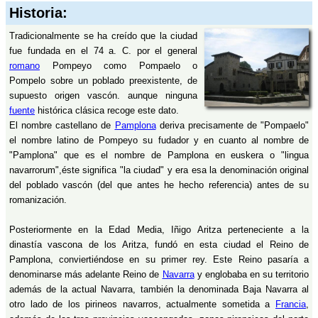
Historia:
Tradicionalmente se ha creído que la ciudad
fue fundada en el 74 a. C. por el general
romano
Pompeyo como Pompaelo o
Pompelo sobre un poblado preexistente, de
supuesto origen vascón. aunque ninguna
fuente
histórica clásica recoge este dato.
El nombre castellano de
Pamplona
deriva precisamente de "Pompaelo"
el nombre latino de Pompeyo su fudador y en cuanto al nombre de
"Pamplona" que es el nombre de Pamplona en euskera o "lingua
navarrorum",éste significa "la ciudad" y era esa la denominación original
del poblado vascón (del que antes he hecho referencia) antes de su
romanización.
Posteriormente en la Edad Media, Iñigo Aritza perteneciente a la
dinastía vascona de los Aritza, fundó en esta ciudad el Reino de
Pamplona, conviertiéndose en su primer rey. Este Reino pasaría a
denominarse más adelante Reino de
Navarra
y englobaba en su territorio
además de la actual Navarra, también la denominada Baja Navarra al
otro lado de los pirineos navarros, actualmente sometida a
Francia
,