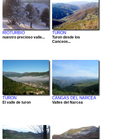
RIOTURBIO
TURON
nuestro precioso valle...
Turon desde los
Canceos...
TURON
CANGAS DEL NARCEA
El valle de turon
Valles del Narcea