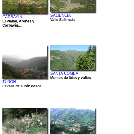
SALIENCIA
CARBAYIN
Valle Saliencia
El Planal, Areñes y
Carbayín,...
SANTA COMBA
Montes de Ibias y valles
TURON
El valle de Turón desde...