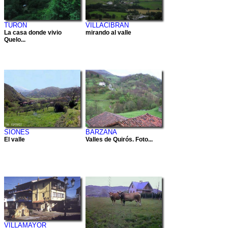
TURON
VILLACIBRAN
La casa donde vivio
mirando al valle
Quelo...
SIONES
BARZANA
El valle
Valles de Quirós. Foto...
VILLAMAYOR