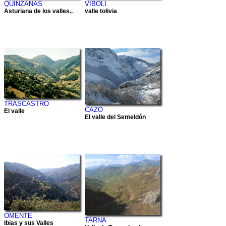
QUINZANAS
VIBOLI
Asturiana de los valles..
valle tolivia
TRASCASTRO
CAZO
El valle
El valle del Semeldón
OMENTE
TARNA
Ibias y sus Valles