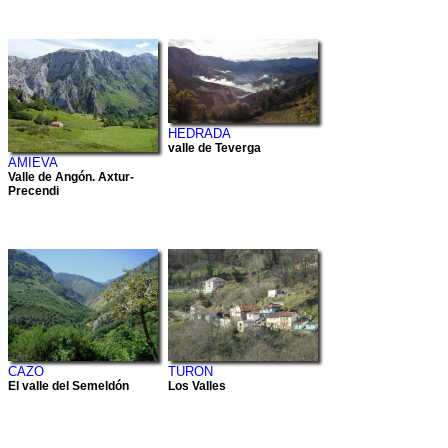
HEDRADA
valle de Teverga
AMIEVA
Valle de Angón. Axtur-
Precendi
CAZO
TURON
El valle del Semeldón
Los Valles