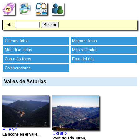
Foto:
Últimas fotos
Mejores fotos
Más discutidas
Más visitadas
Con más fotos
Foto del día
Colaboradores
Valles de Asturias
EL BAO
URBIES
La noche en el Valle...
Valle del Río Turon,...