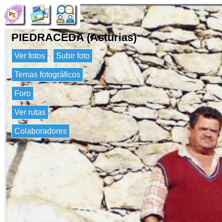
PIEDRACEDA (Asturias)
Ver fotos
Subir foto
Temas fotográficos
Foro
Ver rutas
Colaboradores