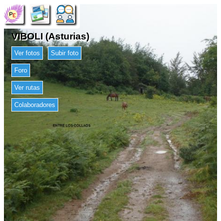
VIBOLI (Asturias)
Ver fotos
Subir foto
Foro
Ver rutas
Colaboradores