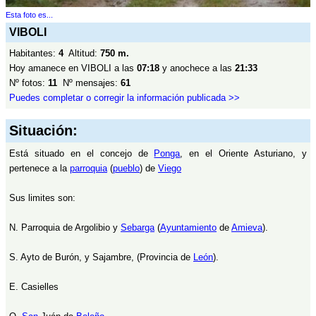
Esta foto es...
VIBOLI
Habitantes:
4
Altitud:
750 m.
Hoy amanece en VIBOLI a las
07:18
y anochece a las
21:33
Nº fotos:
11
Nº mensajes:
61
Puedes completar o corregir la información publicada >>
Situación:
Está situado en el concejo de
Ponga
, en el Oriente Asturiano, y
pertenece a la
parroquia
(
pueblo
) de
Viego
Sus limites son:
N. Parroquia de Argolibio y
Sebarga
(
Ayuntamiento
de
Amieva
).
S. Ayto de Burón, y Sajambre, (Provincia de
León
).
E. Casielles