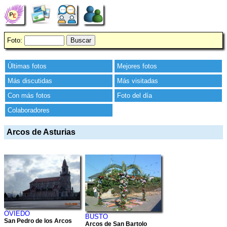
Foto:
Últimas fotos
Mejores fotos
Más discutidas
Más visitadas
Con más fotos
Foto del día
Colaboradores
Arcos de Asturias
OVIEDO
BUSTO
San Pedro de los Arcos
Arcos de San Bartolo