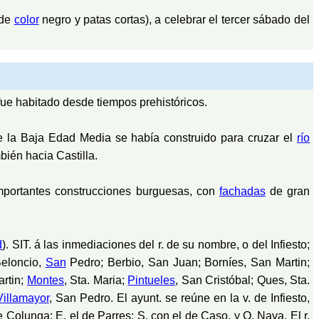
 de
color
negro y patas cortas), a celebrar el tercer sábado del
fue habitado desde tiempos prehistóricos.
e la Baja Edad Media se había construido para cruzar el
río
bién hacia Castilla.
 importantes construcciones burguesas, con
fachadas
de gran
d
). SIT. á las inmediaciones del r. de su nombre, o del Infiesto;
Beloncio,
San
Pedro; Berbio, San Juan; Borníes, San Martin;
artin;
Montes
, Sta. Maria;
Pintueles
, San Cristóbal; Ques, Sta.
Villamayor
, San Pedro. El ayunt. se reúne en la v. de Infiesto,
 Colunga; E. el de Parres; S. con el de Caso, y O. Nava. El r.