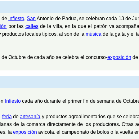
a de
Infiesto
,
San
Antonio de Padua, se celebran cada 13 de Jun
ión
por las
calles
de la villa, en la que el patrón va acompa
roductos locales típicos, al son de la
música
de la gaita y el 
 12 de Octubre de cada año se celebra el concurso-
exposición
d
 en
Infiesto
cada año durante el primer fin de semana de Octubr
a
feria
de
artesanía
y productos agroalimentarios que se celebr
llanas de la comarca directamente de los productores. Otras 
es, la
exposición
avícola, el campeonato de bolos o la vuelta e