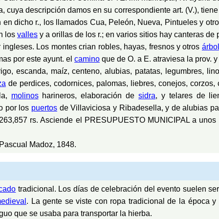
, cuya descripción damos en su correspondiente art. (V.), tiene
an en dicho r., los llamados Cua, Peleón, Nueva, Pintueles y otr
n los
valles
y a orillas de los r.; en varios sitios hay canteras d
 ingleses. Los montes crian robles, hayas, fresnos y otros
árbo
as por este ayunt. el
camino
que de O. a E. atraviesa la prov. 
rigo, escanda, maíz, centeno, alubias, patatas, legumbres, lin
za
de perdices, codornices, palomas, liebres, conejos, corzos, 
ola,
molinos
harineros, elaboración de
sidra
, y telares de l
o por los
puertos
de Villaviciosa y Ribadesella, y de alubias par
263,857 rs. Asciende el PRESUPUESTO MUNICIPAL a unos 14,0
 Pascual Madoz, 1848.
cado
tradicional. Los días de celebración del evento suelen se
edieval
. La gente se viste con ropa tradicional de la época y
guo que se usaba para transportar la hierba.