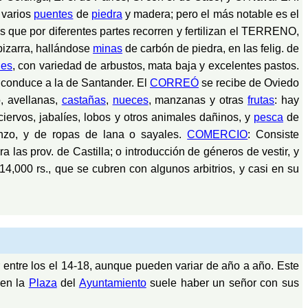
 varios
puentes
de
piedra
y madera; pero el más notable es el
os que por diferentes partes recorren y fertilizan el TERRENO,
e pizarra, hallándose
minas
de carbón de piedra, en las felig. de
les
, con variedad de arbustos, mata baja y excelentes pastos.
y conduce a la de Santander. El
CORREÓ
se recibe de Oviedo
o, avellanas,
castañas
,
nueces
, manzanas y otras
frutas
: hay
ciervos, jabalíes, lobos y otros animales dañinos, y
pesca
de
ienzo, y de ropas de lana o sayales.
COMERCIO
: Consiste
a las prov. de Castilla; o introducción de géneros de vestir, y
00 rs., que se cubren con algunos arbitrios, y casi en su
r entre los el 14-18, aunque pueden variar de año a año. Este
 en la
Plaza
del
Ayuntamiento
suele haber un señor con sus