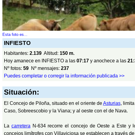
Esta foto es...
INFIESTO
Habitantes:
2.139
Altitud:
150 m.
Hoy amanece en INFIESTO a las
07:17
y anochece a las
21:
Nº fotos:
59
Nº mensajes:
237
Puedes completar o corregir la información publicada >>
Situación:
El Concejo de Piloña, situado en el oriente de
Asturias
, limi
Caso, Sobreescobio y la Viana; y al oeste con el de Nava.
La
carretera
N-634 recorre el concejo de Oeste a Este y l
concejos limítrofes con Villaviciosa se establecen a través de