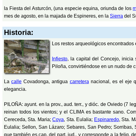
la Fiesta del Asturcón, (una especie equina, oriunda de los
m
mes de agosto, en la majada de Espineres, en la
Sierra
del S
Historia:
Los restos arqueológicos encontrados 
Infiesto
, la capital del Concejo, inici
Piloña, convirtiéndose en un nudo de
La
calle
Covadonga, antigua
carretera
nacional, es el eje 
elegancia.
PILOÑA: ayunt. en la prov., aud. terr., y dióc. de Oviedo (7 leg.)
reinan todos los vientos; y el CLIMA es bastante sano. Comp
Cereceda, Sta. Maria;
Coya
, Sta. Eulalia;
Espinaredo
, Sta. 
Eulalia; Sellon, San Lázaro; Sebares, San Pedro; Sorribas,
que también es cap. del part. jud., y corresponde a la felig.