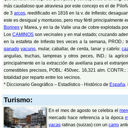
más caudaloso que atraviesa por este concejo es el de Piloña
de 3
arcos
, reedificado en 1816 en la v. de Infiesto; desagu
este es desigual y montuoso, pero muy fértil principalmente e
Borines
y Marea, y en la de Valle una de cobre explotada por
Los
CAMINOS
son vecinales y en mal estado; cruzando adem
en la estafeta de Infiesto tres veces a la semana, PROD.: t
ganado
vacuno
, mular, caballar, de cerda, lanar y cabrío:
ca
anguilas, truchas, lampreas y otros peces, IND.: la agríc
principalmente en la extracción de avellana para el extranjer
comestibles precisos, POBL: 450vec. 16,321 alm. CONTR.: 
totalidad por reparto entre los vecinos.
* Diccionario Geográfico – Estadístico - Histórico de
España
.
Turismo:
En el mes de agosto se celebra el
mer
mercado hace referencia a la época
m
vacas
ratinas (suizas) con un
carro
anti