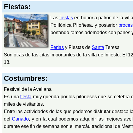
Fiestas:
Las
fiestas
en honor a patrón de la vill
Polifónica Piloñesa, y posterior
proces
portando ramos adornados con panes y p
Ferias
y Fiestas de
Santa
Teresa
Son otras de las citas importantes de la villa de Infiesto. El
13.
Costumbres:
Festival de la Avellana
Es una
fiesta
muy querida por los piloñeses que se celebra
miles de visitantes.
Entre las actividades de las que podemos disfrutar destaca l
del
Ganado
, y en la cual podemos adquirir las mejores ave
durante ese fin de semana son el mercáu tradicional de Mestr