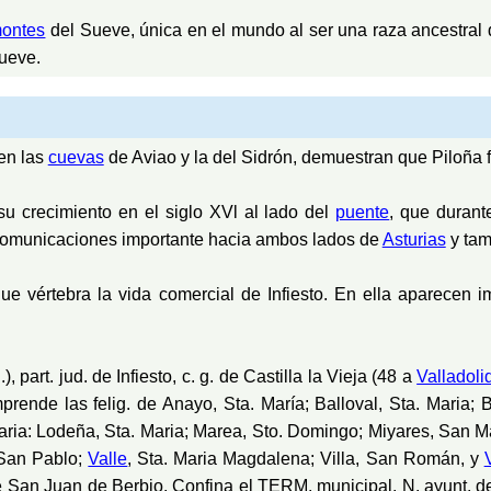
ontes
del Sueve, única en el mundo al ser una raza ancestral
ueve.
en las
cuevas
de Aviao y la del Sidrón, demuestran que Piloña 
a su crecimiento en el siglo XVl al lado del
puente
, que durant
 comunicaciones importante hacia ambos lados de
Asturias
y tam
que vértebra la vida comercial de Infiesto. En ella aparecen
, part. jud. de Infiesto, c. g. de Castilla la Vieja (48 a
Valladoli
rende las felig. de Anayo, Sta. María; Balloval, Sta. Maria; 
Maria: Lodeña, Sta. Maria; Marea, Sto. Domingo; Miyares, San M
 San Pablo;
Valle
, Sta. Maria Magdalena; Villa, San Román, y
 de San Juan de Berbio. Confina el TERM. municipal, N. ayunt. de