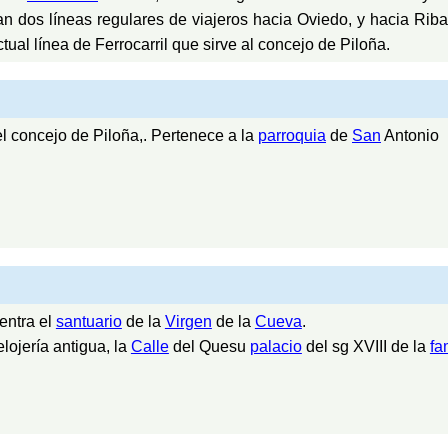
n dos líneas regulares de viajeros hacia Oviedo, y hacia Rib
ual línea de Ferrocarril que sirve al concejo de Piloña.
del concejo de Piloña,. Pertenece a la
parroquia
de
San
Antonio
entra el
santuario
de la
Virgen
de la
Cueva
.
lojería antigua, la
Calle
del Quesu
palacio
del sg XVIII de la
fa