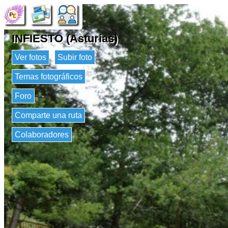
INFIESTO (Asturias)
Ver fotos
Subir foto
Temas fotográficos
Foro
Comparte una ruta
Colaboradores