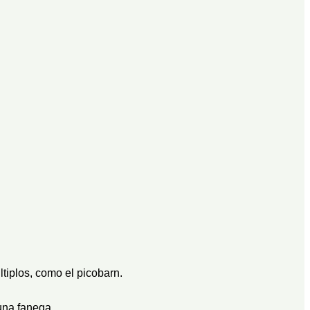
tiplos, como el picobarn.
una fanega.