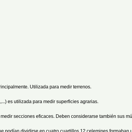
incipalmente. Utilizada para medir terrenos.
..) es utilizada para medir superficies agrarias.
a medir secciones eficaces. Deben considerarse también sus múl
 podían dividirse en cuatro cuartillos,12 celemines formaban 