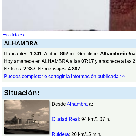
Esta foto es...
ALHAMBRA
Habitantes:
1.341
Altitud:
862 m.
Gentilicio:
Alhambreño/ña
Hoy amanece en ALHAMBRA a las
07:17
y anochece a las
2
Nº fotos:
2.387
Nº mensajes:
4.887
Puedes completar o corregir la información publicada >>
Situación:
Desde
Alhambra
a:
Ciudad Real
: 94 km/1,07 h.
Ruidera
: 20 km/15 min.