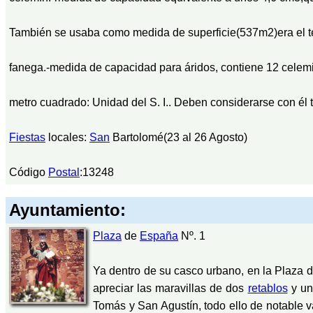
También se usaba como medida de superficie(537m2)era el ter
fanega.-medida de capacidad para áridos, contiene 12 celemi
metro cuadrado: Unidad del S. I.. Deben considerarse con él 
Fiestas
locales:
San
Bartolomé(23 al 26 Agosto)
Código
Postal
:13248
Ayuntamiento:
Plaza
de
España
Nº. 1
Ya dentro de su casco urbano, en la Plaza
apreciar las maravillas de dos
retablos
y un
Tomás y San Agustín, todo ello de notable va