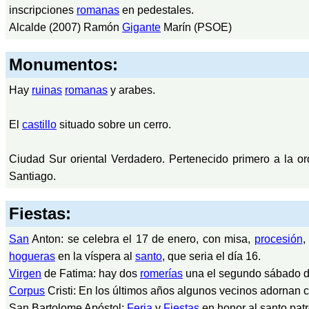
inscripciones
romanas
en pedestales.
Alcalde (2007) Ramón
Gigante
Marín (PSOE)
Monumentos:
Hay
ruinas
romanas
y arabes.
El
castillo
situado sobre un cerro.
Ciudad Sur oriental Verdadero. Pertenecido primero a la or
Santiago.
Fiestas:
San
Anton: se celebra el 17 de enero, con misa,
procesión
,
hogueras
en la víspera al
santo
, que seria el día 16.
Virgen
de Fatima: hay dos
romerías
una el segundo sábado de
Corpus
Cristi: En los últimos años algunos vecinos adornan c
San Bartolome Apóstol:
Feria
y
Fiestas
en honor al santo patr