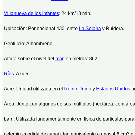
Villanueva de los Infantes
: 24 km/18 min.
Ubicación: Por nacional 430, entre
La Solana
y Ruidera.
Gentilicio: Alhambreño.
Altura sobre el nivel del
mar
, en metros: 862
Ríos
: Azuer.
Acre: Unidad utilizada en el
Reino Unido
y
Estados Unidos
pr
Área: Junto con algunos de sus múltiplos (hectárea, centiárea,.
barn: Utilizada fundamentalmente en física de partículas par
celemín.-medida de capacidad equivalente a unos 4,6 cm3,que