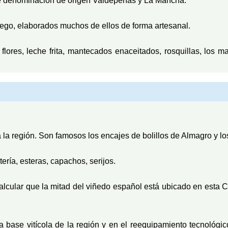
de denominación de origen Valdepeñas y La Mancha.
ego, elaborados muchos de ellos de forma artesanal.
lores, leche frita, mantecados enaceitados, rosquillas, los 
a la región. Son famosos los encajes de bolillos de Almagro y l
ería, esteras, capachos, serijos.
calcular que la mitad del viñedo español está ubicado en est
la base vitícola de la región y en el reequipamiento tecnológi