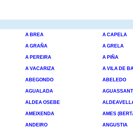
A BREA
A CAPELA
A GRAÑA
A GRELA
A PEREIRA
A PIÑA
A VACARIZA
A VILA DE B
ABEGONDO
ABELEDO
AGUALADA
AGUASSAN
ALDEA OSEBE
ALDEAVELL
AMEIXENDA
AMES (BERT
ANDEIRO
ANGUSTIA