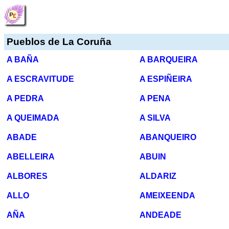
Pueblos de La Coruña
A BAÑA
A BARQUEIRA
A ESCRAVITUDE
A ESPIÑEIRA
A PEDRA
A PENA
A QUEIMADA
A SILVA
ABADE
ABANQUEIRO
ABELLEIRA
ABUIN
ALBORES
ALDARIZ
ALLO
AMEIXEENDA
AÑA
ANDEADE