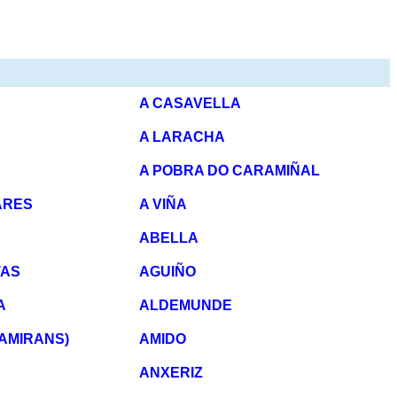
A CASAVELLA
A LARACHA
A POBRA DO CARAMIÑAL
ARES
A VIÑA
ABELLA
TAS
AGUIÑO
A
ALDEMUNDE
AMIRANS)
AMIDO
ANXERIZ