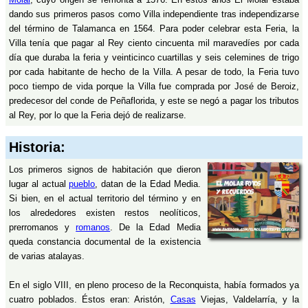
dando sus primeros pasos como Villa independiente tras independizarse
del término de Talamanca en 1564. Para poder celebrar esta Feria, la
Villa tenía que pagar al Rey ciento cincuenta mil maravedíes por cada
día que duraba la feria y veinticinco cuartillas y seis celemines de trigo
por cada habitante de hecho de la Villa. A pesar de todo, la Feria tuvo
poco tiempo de vida porque la Villa fue comprada por José de Beroiz,
predecesor del conde de Peñaflorida, y este se negó a pagar los tributos
al Rey, por lo que la Feria dejó de realizarse.
Historia:
Los primeros signos de habitación que dieron
lugar al actual
pueblo
, datan de la Edad Media.
Si bien, en el actual territorio del término y en
los alrededores existen restos neolíticos,
prerromanos y
romanos
. De la Edad Media
queda constancia documental de la existencia
de varias atalayas.
En el siglo VIII, en pleno proceso de la Reconquista, había formados ya
cuatro poblados. Éstos eran: Aristón,
Casas
Viejas, Valdelarría, y la