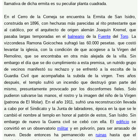
llamativa de dicha ermita es su peculiar planta cuadrada.
En el Cerro de la Corneja se encuentra la Ermita de San Isidro,
construida en 1896, con hechuras más parecidas al rito protestante que
al católico, por el arquitecto de origen alemán Joaquín Kremel, que
pasaba largas temporadas en el
balneario
de la
Fuente
del
Toro
. La
vizcondesa Ramona Goicochea sufragó las 60.000 pesetas. que costó
levantar la iglesia, con la condición de que acogiese a la Virgen del
Remolino, que se encontraba en otra más alejada de la villa. Sin
embargo el día que se dio cumplimiento a esta premisa, un nutrido grupo
de vecinos manifestó su rechazo y se enfrentó a la escolta de la
Guardia Civil que acompañaba la subida de la virgen. Tres años
después, el templo sufrió un incendio que destruyó gran parte del
mismo, presuntamente provocado por los disconformes fieles. Solo
pudieron salvarse las manos, el rostro y la imagen del niño de la Virgen
(patrona de El Molar). En el año 1911, sufrió una reconstrucción llevada
a cabo por el Sindicato y la Junta de labradores, época en la que se le
cambió el nombre al templo en honor al patrón de estos, San Isidro. Sin
embargo de nuevo la Guerra civil se cebó con ella. El
edificio
se
convirtió en un observatorio
militar
y en polvorín, para ser arrasado de
nuevo. Desde entonces ha permanecido en
ruinas
hasta que el