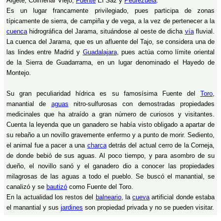
Algete, Colmenar Viejo,
Fuente
El Saz y
Pedrezuela
.
Es un lugar francamente privilegiado, pues participa de zonas
típicamente de sierra, de campiña y de vega, a la vez de pertenecer a la
cuenca
hidrográfica del Jarama, situándose al oeste de dicha
vía
fluvial.
La cuenca del Jarama, que es un afluente del Tajo, se considera una de
las lindes entre Madrid y
Guadalajara
, pues actúa como límite oriental
de la Sierra de Guadarrama, en un lugar denominado el Hayedo de
Montejo.
Su gran peculiaridad hídrica es su famosísima Fuente del
Toro
,
manantial de
aguas
nitro-sulfurosas con demostradas propiedades
medicinales que ha atraído a gran número de curiosos y visitantes.
Cuenta la leyenda que un ganadero se había visto obligado a apartar de
su rebaño a un novillo gravemente enfermo y a punto de morir. Sediento,
el animal fue a pacer a una
charca
detrás del actual cerro de la Corneja,
de donde bebió de sus aguas. Al poco tiempo, y para asombro de su
dueño, el novillo sanó y el ganadero dio a conocer las propiedades
milagrosas de las aguas a todo el pueblo. Se buscó el manantial, se
canalizó y se
bautizó
como Fuente del Toro.
En la actualidad los restos del
balneario
, la
cueva
artificial donde estaba
el manantial y sus
jardines
son propiedad privada y no se pueden visitar.