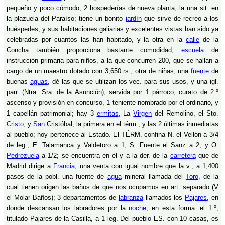
pequeño y poco cómodo, 2 hospederías de nueva planta, la una sit. en
la plazuela del Paraíso; tiene un bonito
jardín
que sirve de recreo a los
huéspedes; y sus habitaciones galiarias y excelentes vistas han sido ya
celebradas por cuantos las han habitado, y la otra en la
calle
de la
Concha también proporciona bastante comodidad;
escuela
de
instrucción primaria para niños, a la que concurren 200, que se hallan a
cargo de un maestro dotado con 3,650 rs., otra de niñas, una
fuente
de
buenas
aguas
, dé las que se utilizan los vec. para sus usos, y una igl.
parr. (Ntra. Sra. de la Asunción), servida por 1 párroco, curato de 2.º
ascenso y provisión en concurso, 1 teniente nombrado por el ordinario, y
1 capellán patrimonial; hay 3
ermitas
, La
Virgen
del Remolino, el Sto.
Cristo
, y
San
Cristóbal; la primera en el térm., y las 2 últimas inmediatas
al pueblo; hoy pertenece al Estado. El TÉRM. confina N. el Vellón a 3/4
de leg.; E. Talamanca y Valdetoro a 1; S. Fuente el Sanz a 2, y O.
Pedrezuela
a 1/2; se encuentra en él y a la der. de la
carretera
que de
Madrid dirige a
Francia
, una venta con igual nombre que la v.; a 1,400
pasos de la pobl. una fuente de
agua
mineral llamada del
Toro
, de la
cual tienen origen las baños de que nos ocupamos en art. separado (V
el Molar Baños); 3 departamentos de
labranza
llamados los
Pajares
, en
donde descansan los labradores por la
noche
, en esta forma: el 1.º,
titulado Pajares de la Casilla, a 1 leg. Del pueblo ES. con 10 casas, es