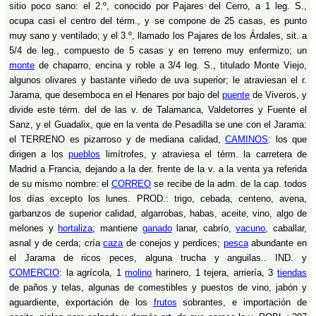
sitio poco sano: el 2.º, conocido por Pajares del Cerro, a 1 leg. S.,
ocupa casi el centro del térm., y se compone de 25 casas, es punto
muy sano y ventilado; y el 3.º, llamado los Pajares de los Árdales, sit. a
5/4 de leg., compuesto de 5 casas y en terreno muy enfermizo; un
monte
de chaparro, encina y roble a 3/4 leg. S., titulado Monte Viejo,
algunos olivares y bastante viñedo de uva superior; le atraviesan el r.
Jarama, que desemboca en el Henares por bajo del
puente
de Viveros, y
divide este térm. del de las v. de Talamanca, Valdetorres y Fuente el
Sanz, y el Guadalix, que en la venta de Pesadilla se une con el Jarama:
el TERRENO es pizarroso y de mediana calidad,
CAMINOS
: los que
dirigen a los
pueblos
limítrofes, y atraviesa el térm. la carretera de
Madrid a Francia, dejando a la der. frente de la v. a la venta ya referida
de su mismo nombre: el
CORREO
se recibe de la adm. de la cap. todos
los días excepto los lunes. PROD.: trigo, cebada, centeno, avena,
garbanzos de superior calidad, algarrobas, habas, aceite, vino, algo de
melones y
hortaliza
; mantiene
ganado
lanar, cabrío,
vacuno
, caballar,
asnal y de cerda; cría
caza
de conejos y perdices;
pesca
abundante en
el Jarama de ricos peces, alguna trucha y anguilas.. IND. y
COMERCIO
: la agrícola, 1
molino
harinero, 1 tejera, arriería, 3
tiendas
de paños y telas, algunas de comestibles y puestos de vino, jabón y
aguardiente, exportación de los
frutos
sobrantes, e importación de