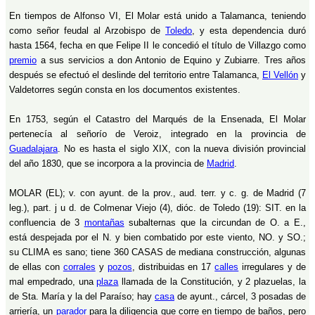
En tiempos de Alfonso VI, El Molar está unido a Talamanca, teniendo
como señor feudal al Arzobispo de
Toledo
, y esta dependencia duró
hasta 1564, fecha en que Felipe II le concedió el título de Villazgo como
premio
a sus servicios a don Antonio de Equino y Zubiarre. Tres años
después se efectuó el deslinde del territorio entre Talamanca,
El Vellón
y
Valdetorres según consta en los documentos existentes.
En 1753, según el Catastro del Marqués de la Ensenada, El Molar
pertenecía al señorío de Veroiz, integrado en la provincia de
Guadalajara
. No es hasta el siglo XIX, con la nueva división provincial
del año 1830, que se incorpora a la provincia de
Madrid
.
MOLAR (EL); v. con ayunt. de la prov., aud. terr. y c. g. de Madrid (7
leg.), part. j u d. de Colmenar Viejo (4), dióc. de Toledo (19): SIT. en la
confluencia de 3
montañas
subalternas que la circundan de O. a E.,
está despejada por el N. y bien combatido por este viento, NO. y SO.;
su CLIMA es sano; tiene 360 CASAS de mediana construcción, algunas
de ellas con
corrales
y
pozos
, distribuidas en 17
calles
irregulares y de
mal empedrado, una
plaza
llamada de la Constitución, y 2 plazuelas, la
de Sta. María y la del Paraíso; hay
casa
de ayunt., cárcel, 3 posadas de
arriería, un
parador
para la diligencia que corre en tiempo de baños, pero