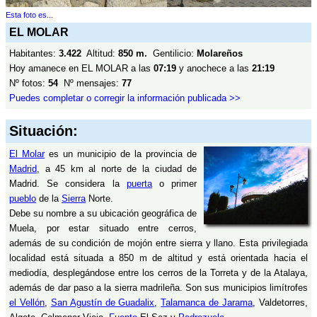
Esta foto es...
EL MOLAR
Habitantes:
3.422
Altitud:
850 m.
Gentilicio:
Molareños
Hoy amanece en EL MOLAR a las
07:19
y anochece a las
21:19
Nº fotos:
54
Nº mensajes:
77
Puedes completar o corregir la información publicada >>
Situación:
El Molar
es un municipio de la provincia de
Madrid
, a 45 km al norte de la ciudad de
Madrid. Se considera la
puerta
o primer
pueblo
de la
Sierra
Norte.
Debe su nombre a su ubicación geográfica de
Muela, por estar situado entre cerros,
además de su condición de mojón entre sierra y llano. Esta privilegiada
localidad está situada a 850 m de altitud y está orientada hacia el
mediodía, desplegándose entre los cerros de la Torreta y de la Atalaya,
además de dar paso a la sierra madrileña. Son sus municipios limítrofes
el Vellón
,
San Agustín de Guadalix
,
Talamanca de Jarama
, Valdetorres,