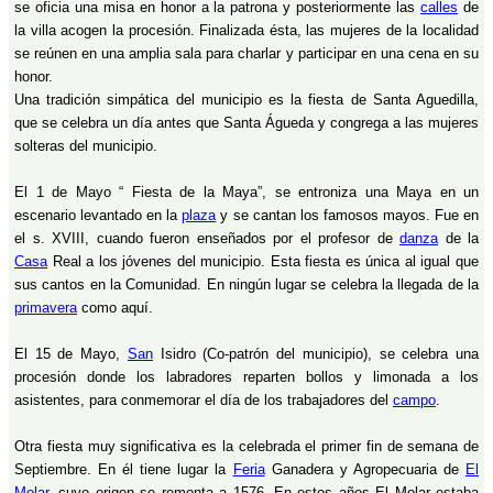
se oficia una misa en honor a la patrona y posteriormente las
calles
de
la villa acogen la procesión. Finalizada ésta, las mujeres de la localidad
se reúnen en una amplia sala para charlar y participar en una cena en su
honor.
Una tradición simpática del municipio es la fiesta de Santa Aguedilla,
que se celebra un día antes que Santa Águeda y congrega a las mujeres
solteras del municipio.
El 1 de Mayo “ Fiesta de la Maya”, se entroniza una Maya en un
escenario levantado en la
plaza
y se cantan los famosos mayos. Fue en
el s. XVIII, cuando fueron enseñados por el profesor de
danza
de la
Casa
Real a los jóvenes del municipio. Esta fiesta es única al igual que
sus cantos en la Comunidad. En ningún lugar se celebra la llegada de la
primavera
como aquí.
El 15 de Mayo,
San
Isidro (Co-patrón del municipio), se celebra una
procesión donde los labradores reparten bollos y limonada a los
asistentes, para conmemorar el día de los trabajadores del
campo
.
Otra fiesta muy significativa es la celebrada el primer fin de semana de
Septiembre. En él tiene lugar la
Feria
Ganadera y Agropecuaria de
El
Molar
, cuyo origen se remonta a 1576. En estos años El Molar estaba