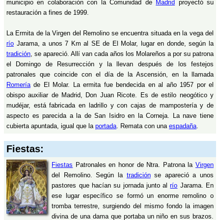
municipio en colaboración con la Comunidad de
Madrid
proyectó su
restauración a fines de 1999.
La Ermita de la Virgen del Remolino se encuentra situada en la vega del
río
Jarama, a unos 7 Km al SE de El Molar, lugar en donde, según la
tradición
, se apareció. Allí van cada años los Molareños a por su patrona
el Domingo de Resurrección y la llevan después de los festejos
patronales que coincide con el día de la Ascensión, en la llamada
Romería
de El Molar. La ermita fue bendecida en al año 1957 por el
obispo auxiliar de Madrid, Don Juan Ricote. Es de estilo neogótico y
mudéjar, está fabricada en ladrillo y con cajas de mampostería y de
aspecto es parecida a la de San Isidro en la Corneja. La nave tiene
cubierta apuntada, igual que la
portada
. Remata con una
espadaña
.
Fiestas:
Fiestas
Patronales en honor de Ntra. Patrona la
Virgen
del Remolino. Según la
tradición
se apareció a unos
pastores que hacían su jornada junto al
río
Jarama. En
ese lugar específico se formó un enorme remolino o
tromba terrestre, surgiendo del mismo fondo la imagen
divina de una dama que portaba un niño en sus brazos.