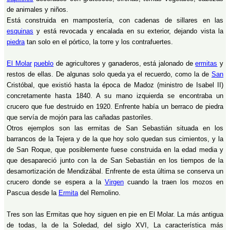
de animales y niños.
Está construida en mampostería, con cadenas de sillares en las
esquinas
y está revocada y encalada en su exterior, dejando vista la
piedra
tan solo en el pórtico, la torre y los contrafuertes.
El Molar
pueblo
de agricultores y ganaderos, está jalonado de
ermitas
y
restos de ellas. De algunas solo queda ya el recuerdo, como la de
San
Cristóbal, que existió hasta la época de Madoz (ministro de Isabel II)
concretamente hasta 1840. A su mano izquierda se encontraba un
crucero que fue destruido en 1920. Enfrente había un berraco de piedra
que servía de mojón para las cañadas pastoriles.
Otros ejemplos son las ermitas de San Sebastián situada en los
barrancos de la Tejera y de la que hoy solo quedan sus cimientos, y la
de San Roque, que posiblemente fuese construida en la edad media y
que desapareció junto con la de San Sebastián en los tiempos de la
desamortización de Mendizábal. Enfrente de esta última se conserva un
crucero donde se espera a la
Virgen
cuando la traen los mozos en
Pascua desde la
Ermita
del Remolino.
Tres son las Ermitas que hoy siguen en pie en El Molar. La más antigua
de todas, la de la Soledad, del siglo XVI, La característica más