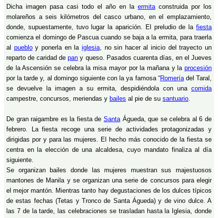
Dicha imagen pasa casi todo el año en la
ermita
construida por los
molareños a seis kilómetros del casco urbano, en el emplazamiento,
donde, supuestamente, tuvo lugar la aparición. El preludio de la
fiesta
comienza el domingo de Pascua cuando se baja a la ermita, para traerla
al
pueblo
y ponerla en la
iglesia
, no sin hacer al inicio del trayecto un
reparto de caridad de
pan
y queso. Pasados cuarenta días, en el Jueves
de la Ascensión se celebra la misa mayor por la mañana y la
procesión
por la tarde y, al domingo siguiente con la ya famosa “
Romería
del Taral,
se devuelve la imagen a su ermita, despidiéndola con una
comida
campestre, concursos, meriendas y
bailes
al pie de su
santuario
.
De gran raigambre es la fiesta de
Santa
Águeda, que se celebra al 6 de
febrero. La fiesta recoge una serie de actividades protagonizadas y
dirigidas por y para las mujeres. El hecho más conocido de la fiesta se
centra en la elección de una alcaldesa, cuyo mandato finaliza al día
siguiente.
Se organizan bailes donde las mujeres muestran sus majestuosos
mantones de Manila y se organizan una serie de concursos para elegir
el mejor mantón. Mientras tanto hay degustaciones de los dulces típicos
de estas fechas (Tetas y Tronco de Santa Águeda) y de vino dulce. A
las 7 de la tarde, las celebraciones se trasladan hasta la Iglesia, donde