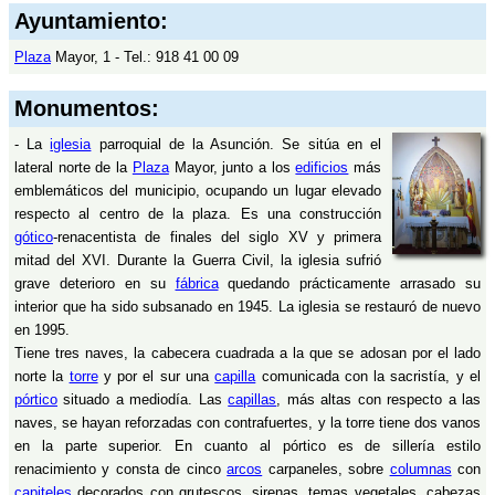
Ayuntamiento:
Plaza
Mayor, 1 - Tel.: 918 41 00 09
Monumentos:
- La
iglesia
parroquial de la Asunción. Se sitúa en el
lateral norte de la
Plaza
Mayor, junto a los
edificios
más
emblemáticos del municipio, ocupando un lugar elevado
respecto al centro de la plaza. Es una construcción
gótico
-renacentista de finales del siglo XV y primera
mitad del XVI. Durante la Guerra Civil, la iglesia sufrió
grave deterioro en su
fábrica
quedando prácticamente arrasado su
interior que ha sido subsanado en 1945. La iglesia se restauró de nuevo
en 1995.
Tiene tres naves, la cabecera cuadrada a la que se adosan por el lado
norte la
torre
y por el sur una
capilla
comunicada con la sacristía, y el
pórtico
situado a mediodía. Las
capillas
, más altas con respecto a las
naves, se hayan reforzadas con contrafuertes, y la torre tiene dos vanos
en la parte superior. En cuanto al pórtico es de sillería estilo
renacimiento y consta de cinco
arcos
carpaneles, sobre
columnas
con
capiteles
decorados con grutescos, sirenas, temas vegetales, cabezas