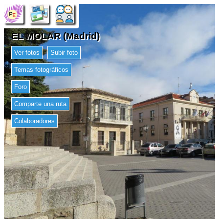
EL MOLAR (Madrid)
Ver fotos
Subir foto
Temas fotográficos
Foro
Comparte una ruta
Colaboradores