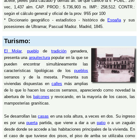
aceite, pieles para calzado y demás art. de que carece la v. POBL.: 297
vec, 1,437 alm. CAP. PROD.: 5.736,903 rs. IMP.: 258,512. CONTR.:
según el cálculo general y oficial de la prov. 9'65 por 100
* Diccionario geográfico - estadístico - histórico de
España
y sus
posesiones de Ultramar, Pascual Madoz. Madrid, 1845.
Turismo:
El Molar
,
pueblo
de
tradición
ganadera,
presenta una
arquitectura
popular en la que se
pueden encontrar simultáneamente las
características tipológicas de los
pueblos
serranos y de la meseta. Presenta sus
viviendas dispuestas en
calles
más amplias
de lo que lo hacen los cascos serranos, apareciendo como novedad la
abertura de los
balcones
y revocando, en la mayoría de los casos, las
mamposterías graníticas.
Se desarrollan las
casas
en una sola altura, a veces en dos. Su ingreso
es por una
puerta
partida, que viene a dar a un
patio
o a un zaguán
desde donde se accede a las habitaciones principales de la vivienda. En
el caso de que tuviese dos pisos, el piso de arriba se utilizaba como