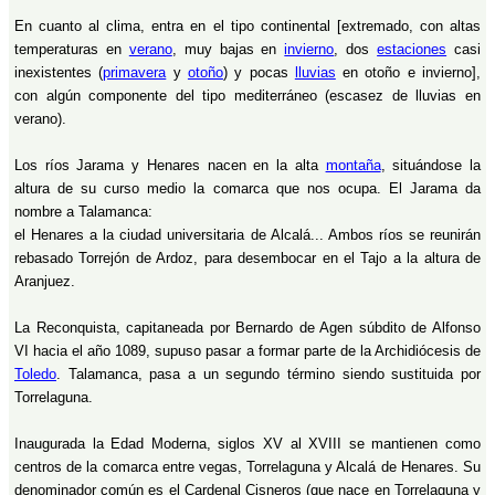
En cuanto al clima, entra en el tipo continental [extremado, con altas
temperaturas en
verano
, muy bajas en
invierno
, dos
estaciones
casi
inexistentes (
primavera
y
otoño
) y pocas
lluvias
en otoño e invierno],
con algún componente del tipo mediterráneo (escasez de lluvias en
verano).
Los ríos Jarama y Henares nacen en la alta
montaña
, situándose la
altura de su curso medio la comarca que nos ocupa. El Jarama da
nombre a Talamanca:
el Henares a la ciudad universitaria de Alcalá... Ambos ríos se reunirán
rebasado Torrejón de Ardoz, para desembocar en el Tajo a la altura de
Aranjuez.
La Reconquista, capitaneada por Bernardo de Agen súbdito de Alfonso
VI hacia el año 1089, supuso pasar a formar parte de la Archidiócesis de
Toledo
. Talamanca, pasa a un segundo término siendo sustituida por
Torrelaguna.
Inaugurada la Edad Moderna, siglos XV al XVIII se mantienen como
centros de la comarca entre vegas, Torrelaguna y Alcalá de Henares. Su
denominador común es el Cardenal Cisneros (que nace en Torrelaguna y