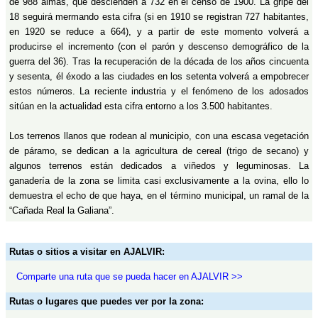
de 988 almas, que descienden a 732 en el censo de 1900. La gripe del
18 seguirá mermando esta cifra (si en 1910 se registran 727 habitantes,
en 1920 se reduce a 664), y a partir de este momento volverá a
producirse el incremento (con el parón y descenso demográfico de la
guerra del 36). Tras la recuperación de la década de los años cincuenta
y sesenta, él éxodo a las ciudades en los setenta volverá a empobrecer
estos números. La reciente industria y el fenómeno de los adosados
sitúan en la actualidad esta cifra entorno a los 3.500 habitantes.
Los terrenos llanos que rodean al municipio, con una escasa vegetación
de páramo, se dedican a la agricultura de cereal (trigo de secano) y
algunos terrenos están dedicados a viñedos y leguminosas. La
ganadería de la zona se limita casi exclusivamente a la ovina, ello lo
demuestra el echo de que haya, en el término municipal, un ramal de la
“Cañada Real la Galiana”.
Rutas o sitios a visitar en AJALVIR:
Comparte una ruta que se pueda hacer en AJALVIR >>
Rutas o lugares que puedes ver por la zona: