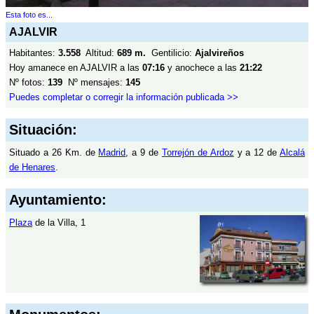
Esta foto es...
AJALVIR
Habitantes:
3.558
Altitud:
689 m.
Gentilicio:
Ajalvireños
Hoy amanece en AJALVIR a las
07:16
y anochece a las
21:22
Nº fotos:
139
Nº mensajes:
145
Puedes completar o corregir la información publicada >>
Situación:
Situado a 26 Km. de
Madrid
, a 9 de
Torrejón de Ardoz
y a 12 de
Alcalá
de Henares
.
Ayuntamiento:
Plaza
de la Villa, 1