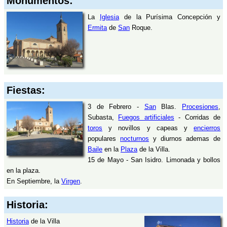
Monumentos:
La
Iglesia
de la Purísima Concepción y
Ermita
de
San
Roque.
Fiestas:
3 de Febrero -
San
Blas.
Procesiones
,
Subasta,
Fuegos artificiales
- Corridas de
toros
y novillos y capeas y
encierros
populares
nocturnos
y diurnos ademas de
Baile
en la
Plaza
de la Villa.
15 de Mayo - San Isidro. Limonada y bollos
en la plaza.
En Septiembre, la
Virgen
.
Historia:
Historia
de la Villa