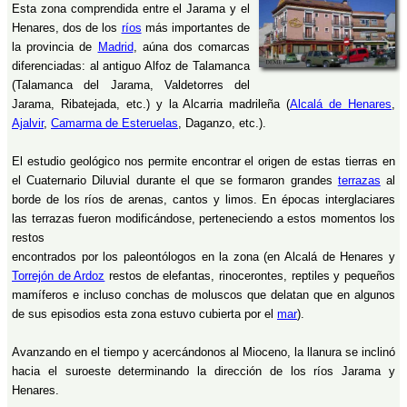
Esta zona comprendida entre el Jarama y el
Henares, dos de los
ríos
más importantes de
la provincia de
Madrid
, aúna dos comarcas
diferenciadas: al antiguo Alfoz de Talamanca
(Talamanca del Jarama, Valdetorres del
Jarama, Ribatejada, etc.) y la Alcarria madrileña (
Alcalá de Henares
,
Ajalvir
,
Camarma de Esteruelas
, Daganzo, etc.).
El estudio geológico nos permite encontrar el origen de estas tierras en
el Cuaternario Diluvial durante el que se formaron grandes
terrazas
al
borde de los ríos de arenas, cantos y limos. En épocas interglaciares
las terrazas fueron modificándose, perteneciendo a estos momentos los
restos
encontrados por los paleontólogos en la zona (en Alcalá de Henares y
Torrejón de Ardoz
restos de elefantas, rinocerontes, reptiles y pequeños
mamíferos e incluso conchas de moluscos que delatan que en algunos
de sus episodios esta zona estuvo cubierta por el
mar
).
Avanzando en el tiempo y acercándonos al Mioceno, la llanura se inclinó
hacia el suroeste determinando la dirección de los ríos Jarama y
Henares.