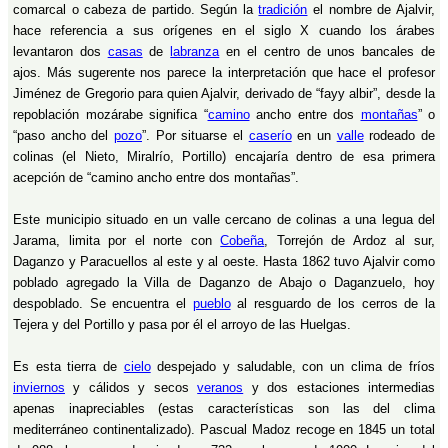
comarcal o cabeza de partido. Según la
tradición
el nombre de Ajalvir,
hace referencia a sus orígenes en el siglo X cuando los árabes
levantaron dos
casas
de
labranza
en el centro de unos bancales de
ajos. Más sugerente nos parece la interpretación que hace el profesor
Jiménez de Gregorio para quien Ajalvir, derivado de “fayy albir”, desde la
repoblación mozárabe significa “
camino
ancho entre dos
montañas
” o
“paso ancho del
pozo
”. Por situarse el
caserío
en un
valle
rodeado de
colinas (el Nieto, Miralrío, Portillo) encajaría dentro de esa primera
acepción de “camino ancho entre dos montañas”.
Este municipio situado en un valle cercano de colinas a una legua del
Jarama, limita por el norte con
Cobeña
, Torrejón de Ardoz al sur,
Daganzo y Paracuellos al este y al oeste. Hasta 1862 tuvo Ajalvir como
poblado agregado la Villa de Daganzo de Abajo o Daganzuelo, hoy
despoblado. Se encuentra el
pueblo
al resguardo de los cerros de la
Tejera y del Portillo y pasa por él el arroyo de las Huelgas.
Es esta tierra de
cielo
despejado y saludable, con un clima de fríos
inviernos
y cálidos y secos
veranos
y dos estaciones intermedias
apenas inapreciables (estas características son las del clima
mediterráneo continentalizado). Pascual Madoz recoge en 1845 un total