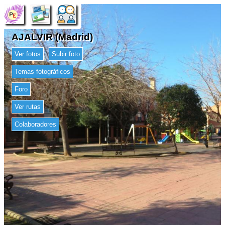
AJALVIR (Madrid)
Ver fotos
Subir foto
Temas fotográficos
Foro
Ver rutas
Colaboradores