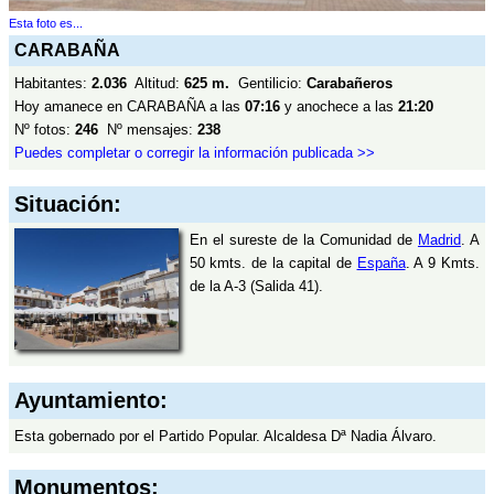
Esta foto es...
CARABAÑA
Habitantes:
2.036
Altitud:
625 m.
Gentilicio:
Carabañeros
Hoy amanece en CARABAÑA a las
07:16
y anochece a las
21:20
Nº fotos:
246
Nº mensajes:
238
Puedes completar o corregir la información publicada >>
Situación:
En el sureste de la Comunidad de
Madrid
. A
50 kmts. de la capital de
España
. A 9 Kmts.
de la A-3 (Salida 41).
Ayuntamiento:
Esta gobernado por el Partido Popular. Alcaldesa Dª Nadia Álvaro.
Monumentos: