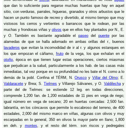
que dan lo suficiente para regarse muchas huertas que hay en aquel
sitio, con verduras, parrales, higueras, granados y otros arbustos que le
hacen un punto famoso de recreo y divertido, al mismo tiempo que muy
vistosos los cerros y vertientes o barrancos que le rodean, por las
muchas y frondosas viñas y
olivos
que en ellos hay plantados por N., E.
y O. También es bastante agradable el
paseo
del
puente
por las
alamedas de que se halla adornado en ambas orillas del r., buenos
lavaderos
que evitan la incomodidad de ir al r. y algunos estanques en
los que empozan el cáñamo,
fruto
de la vega, los que exhalan en el
otoño
, época en que tienen lugar estas operaciones, ciertos miasmas
que perjudican a la salud, particularmente a los hab. de las casas más
inmediatas, tal vez porque en su profundidad no les bate el N. como a lo
demás de la pobl. Confina el TÉRM, N.
Orusco
y
Villar del Olmo
; E.
Valdaracete
y Brea; S.
Tielmes
y Villarejo Sálvanes, y O.
Valdilecha
y
parte del de Tielmes: se estiende 12 leg. en todas direcciones,
comprende 1,200 fan. de 1,200 estadales de 11 pies en vega de riego;
igual número en vega de secano; 20 en huertas cercadas: 2,500 fan.
labrantía, en los cóncavos que permite lo escabroso del terreno, de 400
estadales, 2,000 del mismo marco en viñas, algunas con olivos y muy
escarpadas en lo general, 350 en olivos la mayor parte en llano; 1,800
en deh. y
montes
, y el resto del térm. son riscos y pedregales