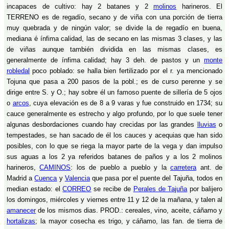
incapaces de cultivo: hay 2 batanes y 2
molinos
harineros. El
TERRENO es de regadío, secano y de viña con una porción de tierra
muy quebrada y de ningún valor; se divide la de regadío en buena,
mediana é ínfima calidad, las de secano en las mismas 3 clases, y las
de viñas aunque también dividida en las mismas clases, es
generalmente de ínfima calidad; hay 3 deh. de pastos y un
monte
robledal
poco poblado: se halla bien fertilizado por el r. ya mencionado
Tojuna que pasa a 200 pasos de la pobl.; es de curso perenne y se
dirige entre S. y O.; hay sobre él un famoso puente de sillería de 5 ojos
o
arcos
, cuya elevación es de 8 a 9 varas y fue construido en 1734; su
cauce generalmente es estrecho y algo profundo, por lo que suele tener
algunas desbordaciones cuando hay crecidas por las grandes
lluvias
o
tempestades, se han sacado de él los cauces y acequias que han sido
posibles, con lo que se riega la mayor parte de la vega y dan impulso
sus aguas a los 2 ya referidos batanes de paños y a los 2 molinos
harineros,
CAMINOS
: los de pueblo a pueblo y la
carretera
ant. de
Madrid a
Cuenca
y
Valencia
que pasa por el puente del Tajuña, todos en
median estado: el
CORREO
se recibe de
Perales de Tajuña
por balijero
los domingos, miércoles y viernes entre 11 y 12 de la mañana, y talen al
amanecer
de los mismos dias. PROD.: cereales, vino, aceite, cáñamo y
hortalizas
; la mayor cosecha es trigo, y cáñamo, las fan. de tierra de