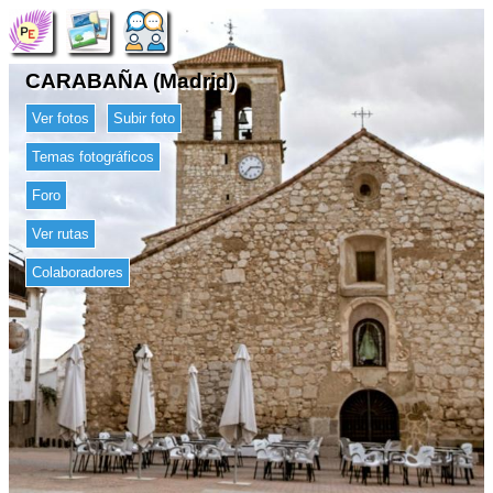
CARABAÑA (Madrid)
Ver fotos
Subir foto
Temas fotográficos
Foro
Ver rutas
Colaboradores