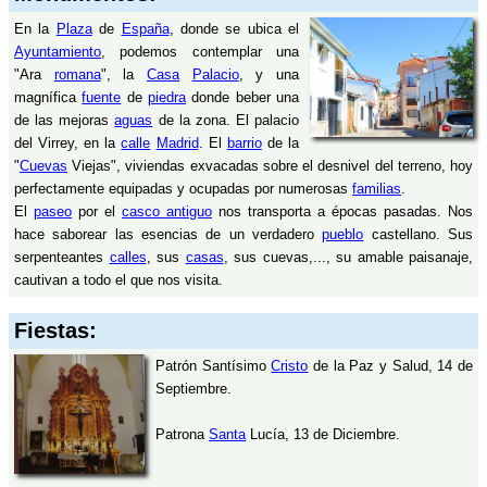
En la
Plaza
de
España
, donde se ubica el
Ayuntamiento
, podemos contemplar una
"Ara
romana
", la
Casa
Palacio
, y una
magnífica
fuente
de
piedra
donde beber una
de las mejoras
aguas
de la zona. El palacio
del Virrey, en la
calle
Madrid
. El
barrio
de la
"
Cuevas
Viejas", viviendas exvacadas sobre el desnivel del terreno, hoy
perfectamente equipadas y ocupadas por numerosas
familias
.
El
paseo
por el
casco antiguo
nos transporta a épocas pasadas. Nos
hace saborear las esencias de un verdadero
pueblo
castellano. Sus
serpenteantes
calles
, sus
casas
, sus cuevas,..., su amable paisanaje,
cautivan a todo el que nos visita.
Fiestas:
Patrón Santísimo
Cristo
de la Paz y Salud, 14 de
Septiembre.
Patrona
Santa
Lucía, 13 de Diciembre.