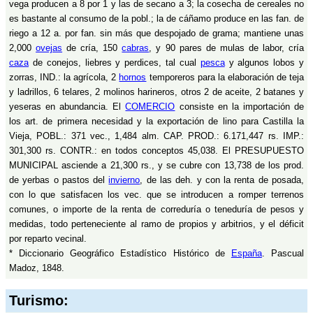
vega producen a 8 por 1 y las de secano a 3; la cosecha de cereales no
es bastante al consumo de la pobl.; la de cáñamo produce en las fan. de
riego a 12 a. por fan. sin más que despojado de grama; mantiene unas
2,000
ovejas
de cría, 150
cabras
, y 90 pares de mulas de labor, cría
caza
de conejos, liebres y perdices, tal cual
pesca
y algunos lobos y
zorras, IND.: la agrícola, 2
hornos
temporeros para la elaboración de teja
y ladrillos, 6 telares, 2 molinos harineros, otros 2 de aceite, 2 batanes y
yeseras en abundancia. El
COMERCIO
consiste en la importación de
los art. de primera necesidad y la exportación de lino para Castilla la
Vieja, POBL.: 371 vec., 1,484 alm. CAP. PROD.: 6.171,447 rs. IMP.:
301,300 rs. CONTR.: en todos conceptos 45,038. El PRESUPUESTO
MUNICIPAL asciende a 21,300 rs., y se cubre con 13,738 de los prod.
de yerbas o pastos del
invierno
, de las deh. y con la renta de posada,
con lo que satisfacen los vec. que se introducen a romper terrenos
comunes, o importe de la renta de correduría o teneduría de pesos y
medidas, todo perteneciente al ramo de propios y arbitrios, y el déficit
por reparto vecinal.
* Diccionario Geográfico Estadístico Histórico de
España
. Pascual
Madoz, 1848.
Turismo: