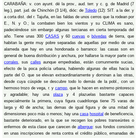
CARABAÑA: v. con ayunt. dé la prov., aud. terr. y c. g. de Madrid (7
leg.), part. jud. de Chinchón (3 1/4), dióc: de
Toledo
(12): SIT. a la der. y
a corta dist. del r. Tajuña, en las faldas de unos cerros que la rodean por
E., N. y O.; la combaten bien los vientos y su CLIMA es sano,
padeciéndose sin embargo algunas tercianas en cierta temporada del
año. Tiene unas 300
CASAS
y 60
cuevas
o
bóvedas
de tierra, que
habitan la gente muy pobre separadas de aquellas por medio de una
alameda que hay en una hondonada o barranco: las casas son en
general de buena distribución y anchura, por hallarse la mayor parte con
corrales
, sus
calles
aunque empedradas, están comunmente sucias,
efecto de la poca policía urbana, habiendo algunas de ellas hacia la
parte del O. que se elevan extraordinariamente y dominan a las otras,
desde cuya cúspide se descubre todo lo demás de la pobl., con un
hermoso trozo de vega, r. y
campo
, que le hacen en estremo pintoresco
y agradable; hay una
plaza
y 4 plazuelas bastante capaces
especialmente la primera, cuya figura cuadrilonga tiene 75 varas de
larga y 40 de ancha; las demas de igual figura y de una mitad de
dimensiones poco más o menos; hay una
casa
hospital
de beneficencia,
bastante deteriorado, en la que se recogen los pobres transeúntes o
enfermos de esta clase que carecen de
albergue
: sus fondos consisten
en unas inscripciones de renta contra el crédito público, emanadas de