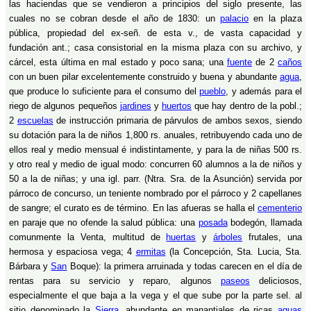
las haciendas que se vendieron a principios del siglo presente, las
cuales no se cobran desde el año de 1830: un
palacio
en la plaza
pública, propiedad del ex-señ. de esta v., de vasta capacidad y
fundación ant.; casa consistorial en la misma plaza con su archivo, y
cárcel, esta última en mal estado y poco sana; una
fuente
de 2
caños
con un buen pilar excelentemente construido y buena y abundante
agua
,
que produce lo suficiente para el consumo del
pueblo
, y además para el
riego de algunos pequeños
jardines
y
huertos
que hay dentro de la pobl.;
2
escuelas
de instrucción primaria de párvulos de ambos sexos, siendo
su dotación para la de niños 1,800 rs. anuales, retribuyendo cada uno de
ellos real y medio mensual é indistintamente, y para la de niñas 500 rs.
y otro real y medio de igual modo: concurren 60 alumnos a la de niños y
50 a la de niñas; y una igl. parr. (Ntra. Sra. de la Asunción) servida por
párroco de concurso, un teniente nombrado por el párroco y 2 capellanes
de sangre; el curato es de término. En las afueras se halla el
cementerio
en paraje que no ofende la salud pública: una
posada
bodegón, llamada
comunmente la Venta, multitud de
huertas
y
árboles
frutales, una
hermosa y espaciosa vega; 4
ermitas
(la Concepción, Sta. Lucia, Sta.
Bárbara y
San
Boque): la primera arruinada y todas carecen en el día de
rentas para su servicio y reparo, algunos
paseos
deliciosos,
especialmente el que baja a la vega y el que sube por la parte sel. al
sitio denominado la
Sierra
, abundante en manantiales de ricas
aguas