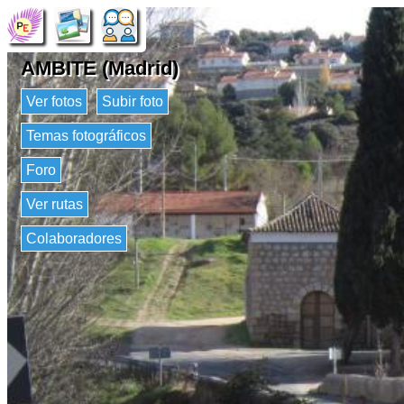
AMBITE (Madrid)
Ver fotos
Subir foto
Temas fotográficos
Foro
Ver rutas
Colaboradores