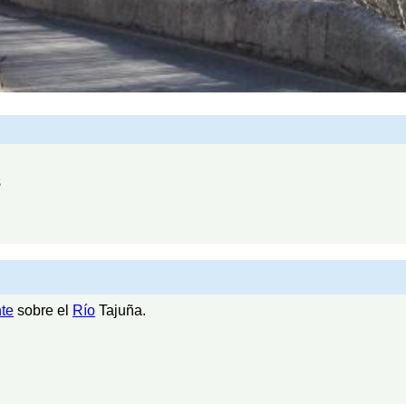
8
te
sobre el
Río
Tajuña.