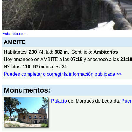
Esta foto es...
AMBITE
Habitantes:
290
Altitud:
682 m.
Gentilicio:
Ambiteños
Hoy amanece en AMBITE a las
07:18
y anochece a las
21:1
Nº fotos:
118
Nº mensajes:
31
Puedes completar o corregir la información publicada >>
Monumentos:
Palacio
del Marqués de Legarda,
Puen