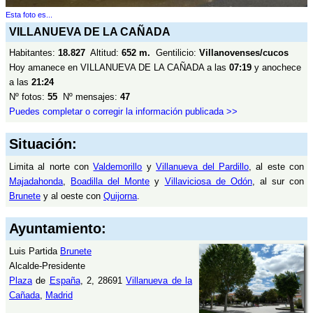
Esta foto es...
VILLANUEVA DE LA CAÑADA
Habitantes:
18.827
Altitud:
652 m.
Gentilicio:
Villanovenses/cucos
Hoy amanece en VILLANUEVA DE LA CAÑADA a las
07:19
y anochece
a las
21:24
Nº fotos:
55
Nº mensajes:
47
Puedes completar o corregir la información publicada >>
Situación:
Limita al norte con
Valdemorillo
y
Villanueva del Pardillo
, al este con
Majadahonda
,
Boadilla del Monte
y
Villaviciosa de Odón
, al sur con
Brunete
y al oeste con
Quijorna
.
Ayuntamiento:
Luis Partida
Brunete
Alcalde-Presidente
Plaza
de
España
, 2, 28691
Villanueva de la
Cañada
,
Madrid