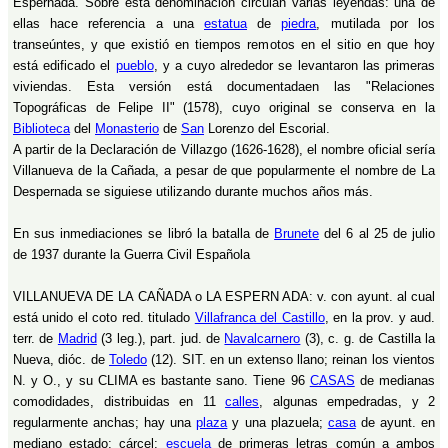
Espernada. Sobre esta denominación circulan varias leyendas: una de
ellas hace referencia a una
estatua
de
piedra
, mutilada por los
transeúntes, y que existió en tiempos remotos en el sitio en que hoy
está edificado el
pueblo
, y a cuyo alrededor se levantaron las primeras
viviendas. Esta versión está documentadaen las "Relaciones
Topográficas de Felipe II" (1578), cuyo original se conserva en la
Biblioteca
del
Monasterio
de
San
Lorenzo del Escorial.
A partir de la Declaración de Villazgo (1626-1628), el nombre oficial sería
Villanueva de la Cañada, a pesar de que popularmente el nombre de La
Despernada se siguiese utilizando durante muchos años más.
En sus inmediaciones se libró la batalla de
Brunete
del 6 al 25 de julio
de 1937 durante la Guerra Civil Española
VILLANUEVA DE LA CAÑADA o LA ESPERN ADA: v. con ayunt. al cual
está unido el coto red. titulado
Villafranca del Castillo
, en la prov. y aud.
terr. de
Madrid
(3 leg.), part. jud. de
Navalcarnero
(3), c. g. de Castilla la
Nueva, dióc. de
Toledo
(12). SIT. en un extenso llano; reinan los vientos
N. y O., y su CLIMA es bastante sano. Tiene 96
CASAS
de medianas
comodidades, distribuidas en 11
calles
, algunas empedradas, y 2
regularmente anchas; hay una
plaza
y una plazuela;
casa
de ayunt. en
mediano estado; cárcel;
escuela
de primeras letras común a ambos