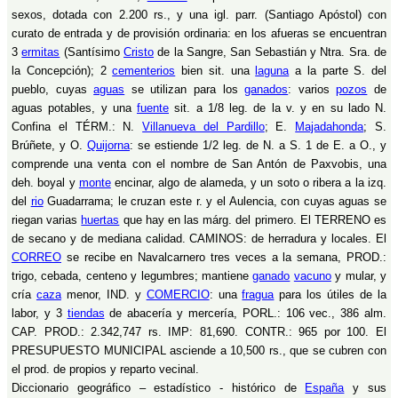
sexos, dotada con 2.200 rs., y una igl. parr. (Santiago Apóstol) con
curato de entrada y de provisión ordinaria: en los afueras se encuentran
3
ermitas
(Santísimo
Cristo
de la Sangre, San Sebastián y Ntra. Sra. de
la Concepción); 2
cementerios
bien sit. una
laguna
a la parte S. del
pueblo, cuyas
aguas
se utilizan para los
ganados
: varios
pozos
de
aguas potables, y una
fuente
sit. a 1/8 leg. de la v. y en su lado N.
Confina el TÉRM.: N.
Villanueva del Pardillo
; E.
Majadahonda
; S.
Brúñete, y O.
Quijorna
: se estiende 1/2 leg. de N. a S. 1 de E. a O., y
comprende una venta con el nombre de San Antón de Paxvobis, una
deh. boyal y
monte
encinar, algo de alameda, y un soto o ribera a la izq.
del
rio
Guadarrama; le cruzan este r. y el Aulencia, con cuyas aguas se
riegan varias
huertas
que hay en las márg. del primero. El TERRENO es
de secano y de mediana calidad. CAMINOS: de herradura y locales. El
CORREO
se recibe en Navalcarnero tres veces a la semana, PROD.:
trigo, cebada, centeno y legumbres; mantiene
ganado
vacuno
y mular, y
cría
caza
menor, IND. y
COMERCIO
: una
fragua
para los útiles de la
labor, y 3
tiendas
de abacería y mercería, PORL.: 106 vec., 386 alm.
CAP. PROD.: 2.342,747 rs. IMP: 81,690. CONTR.: 965 por 100. El
PRESUPUESTO MUNICIPAL asciende a 10,500 rs., que se cubren con
el prod. de propios y reparto vecinal.
Diccionario geográfico – estadístico - histórico de
España
y sus