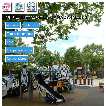
VILLANUEVA DE LA CAÑADA (Madrid)
Ver fotos
Subir foto
Temas fotográficos
Foro
Comparte una ruta
Colaboradores