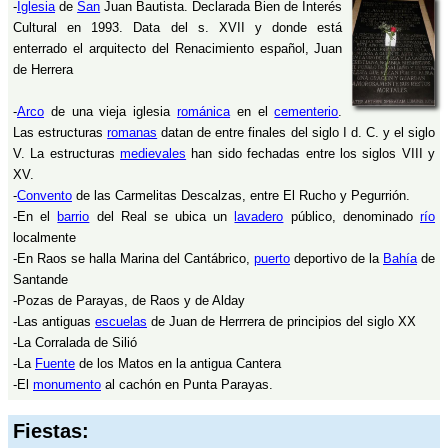
-
Iglesia
de
San
Juan Bautista. Declarada Bien de Interés
Cultural en 1993. Data del s. XVII y donde está
enterrado el arquitecto del Renacimiento español, Juan
de Herrera
-
Arco
de una vieja iglesia
románica
en el
cementerio
.
Las estructuras
romanas
datan de entre finales del siglo I d. C. y el siglo
V. La estructuras
medievales
han sido fechadas entre los siglos VIII y
XV.
-
Convento
de las Carmelitas Descalzas, entre El Rucho y Pegurrión.
-En el
barrio
del Real se ubica un
lavadero
público, denominado
río
localmente
-En Raos se halla Marina del Cantábrico,
puerto
deportivo de la
Bahía
de
Santande
-Pozas de Parayas, de Raos y de Alday
-Las antiguas
escuelas
de Juan de Herrrera de principios del siglo XX
-La Corralada de Silió
-La
Fuente
de los Matos en la antigua Cantera
-El
monumento
al cachón en Punta Parayas.
Fiestas: