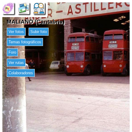
MALIAÑO (Cantabria)
Ver fotos
Subir foto
Temas fotográficos
Foro
Ver rutas
Colaboradores