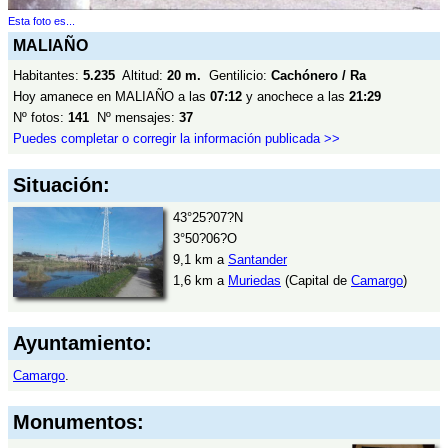
Esta foto es...
MALIAÑO
Habitantes:
5.235
Altitud:
20 m.
Gentilicio:
Cachónero / Ra
Hoy amanece en MALIAÑO a las
07:12
y anochece a las
21:29
Nº fotos:
141
Nº mensajes:
37
Puedes completar o corregir la información publicada >>
Situación:
43°25?07?N
3°50?06?O
9,1 km a
Santander
1,6 km a
Muriedas
(Capital de
Camargo
)
Ayuntamiento:
Camargo
.
Monumentos: