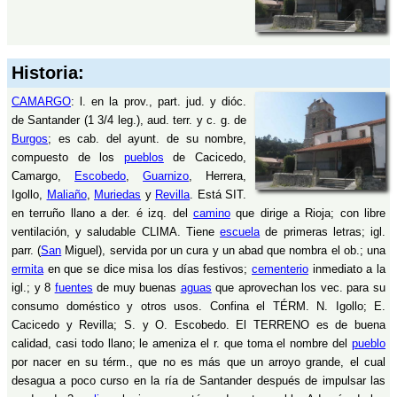
Historia:
CAMARGO
: l. en la prov., part. jud. y dióc.
de Santander (1 3/4 leg.), aud. terr. y c. g. de
Burgos
; es cab. del ayunt. de su nombre,
compuesto de los
pueblos
de Cacicedo,
Camargo,
Escobedo
,
Guarnizo
, Herrera,
Igollo,
Maliaño
,
Muriedas
y
Revilla
. Está SIT.
en terruño llano a der. é izq. del
camino
que dirige a Rioja; con libre
ventilación, y saludable CLIMA. Tiene
escuela
de primeras letras; igl.
parr. (
San
Miguel), servida por un cura y un abad que nombra el ob.; una
ermita
en que se dice misa los días festivos;
cementerio
inmediato a la
igl.; y 8
fuentes
de muy buenas
aguas
que aprovechan los vec. para su
consumo doméstico y otros usos. Confina el TÉRM. N. Igollo; E.
Cacicedo y Revilla; S. y O. Escobedo. El TERRENO es de buena
calidad, casi todo llano; le ameniza el r. que toma el nombre del
pueblo
por nacer en su térm., que no es más que un arroyo grande, el cual
desagua a poco curso en la ría de Santander después de impulsar las