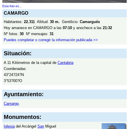
Esta foto es...
CAMARGO
Habitantes:
22.311
Altitud:
30 m.
Gentilicio:
Camargués
Hoy amanece en CAMARGO a las
07:10
y anochece a las
21:32
Nº fotos:
30
Nº mensajes:
31
Puedes completar o corregir la información publicada >>
Situación:
A 11 Kilómetros de la capital de
Cantabria
Coordenadas:
43°24?24?N
3°53?00?O
Ayuntamiento:
Camargo
.
Monumentos:
Iglesia
del Arcángel
San
Miguel