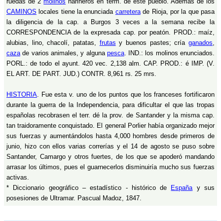
ruedas de 2
molinos
harineros en térm. de este pueblo. Además de los
CAMINOS
locales tiene la enunciada
carretera
de Rioja, por la que pasa
la diligencia de la cap. a Burgos 3 veces a la semana recibe la
CORRESPONDENCIA de la expresada cap. por peatón. PROD.: maíz,
alubias, lino, chacolí, patatas,
frutas
y buenos pastes; cría
ganados
,
caza
de varios animales, y alguna
pesca
. IND.: los molinos enunciados.
PORL.: de todo el ayunt. 420 vec. 2,138 alm. CAP. PROD.: é IMP. (V.
EL ART. DE PART. JUD.) CONTR. 8,961 rs. 25 mrs.
HISTORIA
. Fue esta v. uno de los puntos que los franceses fortificaron
durante la guerra de la Independencia, para dificultar el que las tropas
españolas recobrasen el terr. dé la prov. de Santander y la misma cap.
tan traidoramente conquistado. El general Porlier había organizado mejor
sus fuerzas y aumentándolos hasta 4,000 hombres desde primeros de
junio, hizo con ellos varias correrías y el 14 de agosto se puso sobre
Santander, Camargo y otros fuertes, de los que se apoderó mandando
arrasar los últimos, pues el guarnecerlos disminuiría mucho sus fuerzas
activas.
* Diccionario geográfico – estadístico - histórico de
España
y sus
posesiones de Ultramar. Pascual Madoz, 1847.