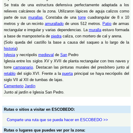
Se trata de una estructura defensiva perfectamente adaptada a los
relieves calcáreos de la zona. Utilizaron lápices de aguja calizos como
parte de sus
murallas
. Constaba de una
torre
cuadrangular de 8 x 10
metros y de un recinto
amurallado
de unos 512 metros.
Patio
de armas
rectangular e irregular y varias dependencias. La
muralla
estuvo formada
a base de mampostería de
piedra
caliza, con mortero de cal y arena.
(Solo queda del castillo la base a causa del saqueo a lo largo de la
historia
)
Iglesia
y necrópolis
medieval
de
San
Pedro
Iglesia entre los siglos XV y XVII de planta rectangular con tres naves y
torre
campanario
. Destacan las pinturas murales del presbítero junto al
retablo
del siglo XVI. Frente a la
puerta
principal se haya necrópolis del
siglo VII al XII de tumbas de lajas.
Cementerio
Jardín
Junto al jardín e Iglesia San Pedro.
Rutas o sitios a visitar en ESCOBEDO:
Comparte una ruta que se pueda hacer en ESCOBEDO >>
Rutas o lugares que puedes ver por la zona: