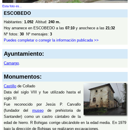
Esta foto es...
ESCOBEDO
Habitantes:
1.092
Altitud:
240 m.
Hoy amanece en ESCOBEDO a las
07:10
y anochece a las
21:32
Nº fotos:
30
Nº mensajes:
3
Puedes completar o corregir la información publicada >>
Ayuntamiento:
Camargo
.
Monumentos:
Castillo
de Collado
Data del siglo VIII y fue utilizado hasta el
siglo XI
Fue reconocido por Jesús P. Carvallo
(fundador del
museo
de prehistoria de
Santander) como un castro cántabro de la
edad de hierro. R Bohigas corrige ubicándole en la edad media. En 1979
bajo la dirección de Bohigas se realizaron excavaciones.