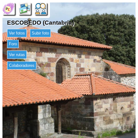
ESCOBEDO (Cantabria)
Ver fotos
Subir foto
Foro
Ver rutas
Colaboradores