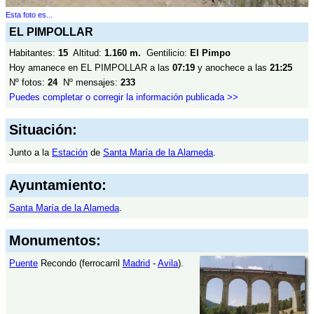
Esta foto es...
EL PIMPOLLAR
Habitantes:
15
Altitud:
1.160 m.
Gentilicio:
El Pimpo
Hoy amanece en EL PIMPOLLAR a las
07:19
y anochece a las
21:25
Nº fotos:
24
Nº mensajes:
233
Puedes completar o corregir la información publicada >>
Situación:
Junto a la
Estación
de
Santa María de la Alameda
.
Ayuntamiento:
Santa María de la Alameda
.
Monumentos:
Puente
Recondo (ferrocarril
Madrid
-
Avila
).