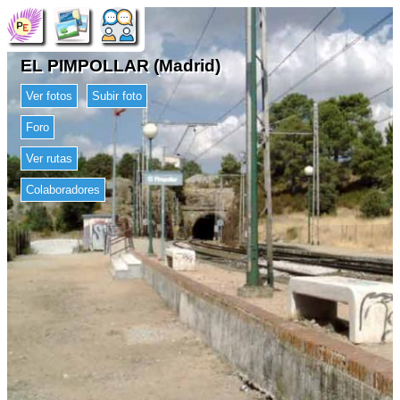
EL PIMPOLLAR (Madrid)
Ver fotos
Subir foto
Foro
Ver rutas
Colaboradores