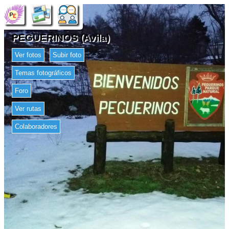
PEGUERINOS (Avila)
Ver fotos
Subir foto
Temas fotográficos
Foro
Ver rutas
Colaboradores