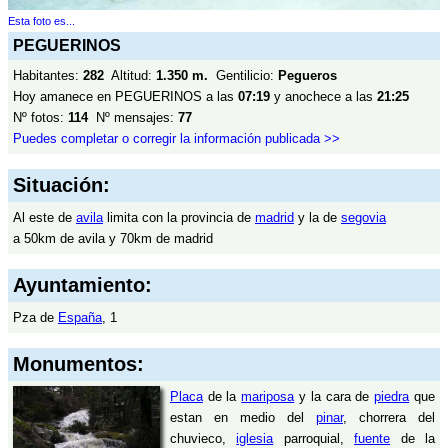
Esta foto es...
PEGUERINOS
Habitantes:
282
Altitud:
1.350 m.
Gentilicio:
Pegueros
Hoy amanece en PEGUERINOS a las
07:19
y anochece a las
21:25
Nº fotos:
114
Nº mensajes:
77
Puedes completar o corregir la información publicada >>
Situación:
Al este de
avila
limita con la provincia de
madrid
y la de
segovia
a 50km de avila y 70km de madrid
Ayuntamiento:
Pza de
España
, 1
Monumentos:
Placa
de la
mariposa
y la cara de
piedra
que
estan en medio del
pinar
, chorrera del
chuvieco,
iglesia
parroquial,
fuente
de la