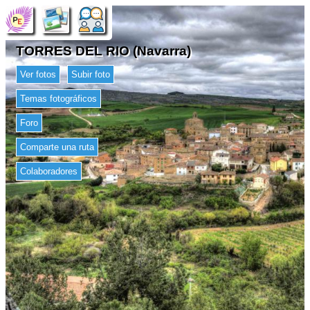
TORRES DEL RIO (Navarra)
Ver fotos
Subir foto
Temas fotográficos
Foro
Comparte una ruta
Colaboradores