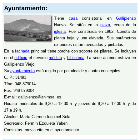
Ayuntamiento:
Tiene
casa
consistorial en
Gallipienzo
Nuevo. Se sitúa en la
plaza
, cerca de la
iglesia
. Fue construida en 1982. Consta de
planta baja y una elevada. Sus parámetros
exteriores están revocados y pintados.
En la
fachada
principal tiene porche con soporte de pilares. Se incluyen
en el
edificio
el servicio
médico
y
biblioteca
. La sede anterior estuvo en
Gallipienzo Viejo.
Su
ayuntamiento
está regido por por alcalde y cuatro concejales.
C. P.: 31493
Tfno: 948 879014
Fax: 948 879004
E-mail: gallipienzo@animsa. es
Horario: miércoles de 9,30 a 12,30 h. y jueves de 9,30 a 12,30 h. y de
17 a 19 h.
Alcalde: María Carmen Iriguibel Sola
Secretario: Fermín Ezquieta Yaben
Consultas: previa cita en el ayuntamiento