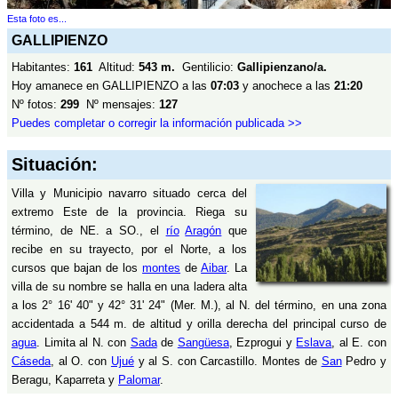
Esta foto es...
GALLIPIENZO
Habitantes:
161
Altitud:
543 m.
Gentilicio:
Gallipienzano/a.
Hoy amanece en GALLIPIENZO a las
07:03
y anochece a las
21:20
Nº fotos:
299
Nº mensajes:
127
Puedes completar o corregir la información publicada >>
Situación:
Villa y Municipio navarro situado cerca del
extremo Este de la provincia. Riega su
término, de NE. a SO., el
río
Aragón
que
recibe en su trayecto, por el Norte, a los
cursos que bajan de los
montes
de
Aibar
. La
villa de su nombre se halla en una ladera alta
a los 2° 16' 40" y 42° 31' 24" (Mer. M.), al N. del término, en una zona
accidentada a 544 m. de altitud y orilla derecha del principal curso de
agua
. Limita al N. con
Sada
de
Sangüesa
, Ezprogui y
Eslava
, al E. con
Cáseda
, al O. con
Ujué
y al S. con Carcastillo. Montes de
San
Pedro y
Beragu, Kaparreta y
Palomar
.