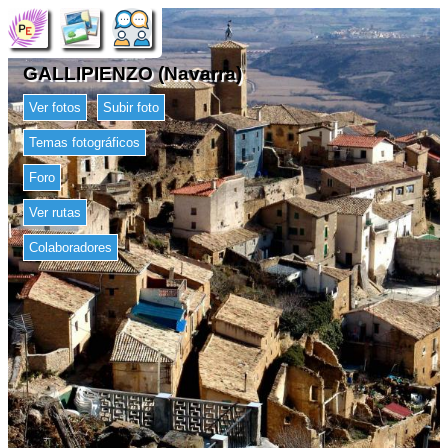
GALLIPIENZO (Navarra)
Ver fotos
Subir foto
Temas fotográficos
Foro
Ver rutas
Colaboradores