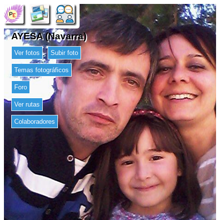
AYESA (Navarra)
Ver fotos
Subir foto
Temas fotográficos
Foro
Ver rutas
Colaboradores