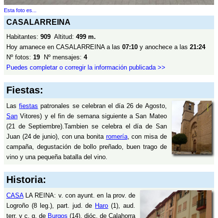
Esta foto es...
CASALARREINA
Habitantes:
909
Altitud:
499 m.
Hoy amanece en CASALARREINA a las
07:10
y anochece a las
21:24
Nº fotos:
19
Nº mensajes:
4
Puedes completar o corregir la información publicada >>
Fiestas:
Las
fiestas
patronales se celebran el día 26 de Agosto,
San
Vitores) y el fin de semana siguiente a San Mateo
(21 de Septiembre).Tambien se celebra el día de San
Juan (24 de junio), con una bonita
romería
, con misa de
campaña, degustación de bollo preñado, buen trago de
vino y una pequeña batalla del vino.
Historia:
CASA
LA REINA: v. con ayunt. en la prov. de
Logroño (8 leg.), part. jud. de
Haro
(1), aud.
terr. y c. g. de
Burgos
(14), dióc. de Calahorra