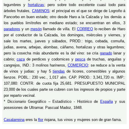
legumbres y
hortalizas
; pero sobre todo excelente cuasi todo para
árboles frutales,
CAMINOS
: el principal es el que se dirige de Logroño á
Pancorbo en buen estado; otro desde Haro a la Calzada y los demás a
los pueblos limítrofes en mediano estado; se encuentran en ellos, 3
paradores
y un
mesón
llamado de villa. El
CORREO
lo reciben de Haro
por el conductor de la Calzada, los domingos, miércoles y viernes, y
sale los martes, jueves y sábados, PROD.: trigo, cebada, comuña,
judias, avena, arbejas, alombas, cáñamo, hortalizas y otras legumbres;
pero la cosecha más abundante es la del vino: se cria
ganado
lanar y
cabrio;
caza
de perdices y codornices y
pesca
de truchas, anguilas y
cangrejos, IND.: 3 molinos harineros,
COMERCIO
: se reduce a la venta
de vinos y judias: y hay 5
tiendas
de licores, comestibles y algunos
lienzos. POBL.: 230 vec., 1,017 alm. CAP. PROD.: 3,341,720 rs. IMP.:
107,080: CONTR. de cuota fija 25,681. PRESUPUESTO MUNICIPAL
23,000 de los cuales parte se cubren con los ingresos de propios y parte
por reparto vecinal.
* Diccionario Geográfico – Estadístico - Histórico de
España
y sus
posesiones de Ultramar. Pascual Madoz, 1848.
Casalarreina
eres la
flor
riojana, tus vinos y mujeres son de gran fama.