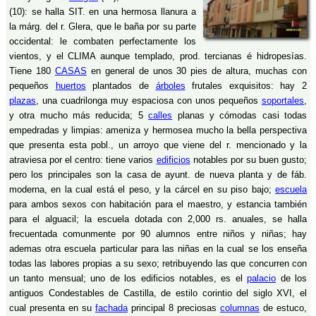
(10): se halla SIT. en una hermosa llanura a
la márg. del r. Glera, que le baña por su parte
occidental: le combaten perfectamente los
vientos, y el CLIMA aunque templado, prod. tercianas é hidropesías.
Tiene 180
CASAS
en general de unos 30 pies de altura, muchas con
pequeños
huertos
plantados de
árboles
frutales exquisitos: hay 2
plazas
, una cuadrilonga muy espaciosa con unos pequeños
soportales
,
y otra mucho más reducida; 5
calles
planas y cómodas casi todas
empedradas y limpias: ameniza y hermosea mucho la bella perspectiva
que presenta esta pobl., un arroyo que viene del r. mencionado y la
atraviesa por el centro: tiene varios
edificios
notables por su buen gusto;
pero los principales son la casa de ayunt. de nueva planta y de fáb.
moderna, en la cual está el peso, y la cárcel en su piso bajo;
escuela
para ambos sexos con habitación para el maestro, y estancia también
para el alguacil; la escuela dotada con 2,000 rs. anuales, se halla
frecuentada comunmente por 90 alumnos entre niños y niñas; hay
ademas otra escuela particular para las niñas en la cual se los enseña
todas las labores propias a su sexo; retribuyendo las que concurren con
un tanto mensual; uno de los edificios notables, es el
palacio
de los
antiguos Condestables de Castilla, de estilo corintio del siglo XVI, el
cual presenta en su
fachada
principal 8 preciosas
columnas
de estuco,