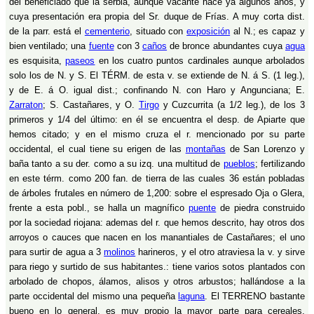
del beneficiado que la serbia, aunque vacante hace ya algunos años, y
cuya presentación era propia del Sr. duque de Frías. A muy corta dist.
de la parr. está el
cementerio
, situado con
exposición
al N.; es capaz y
bien ventilado; una
fuente
con 3
caños
de bronce abundantes cuya
agua
es esquisita,
paseos
en los cuatro puntos cardinales aunque arbolados
solo los de N. y S. El TÉRM. de esta v. se extiende de N. á S. (1 leg.),
y de E. á O. igual dist.; confinando N. con Haro y Angunciana; E.
Zarraton
; S. Castañares, y O.
Tirgo
y Cuzcurrita (a 1/2 leg.), de los 3
primeros y 1/4 del último: en él se encuentra el desp. de Apiarte que
hemos citado; y en el mismo cruza el r. mencionado por su parte
occidental, el cual tiene su erigen de las
montañas
de San Lorenzo y
baña tanto a su der. como a su izq. una multitud de
pueblos
; fertilizando
en este térm. como 200 fan. de tierra de las cuales 36 están pobladas
de árboles frutales en número de 1,200: sobre el espresado Oja o Glera,
frente a esta pobl., se halla un magnífico
puente
de piedra construido
por la sociedad riojana: ademas del r. que hemos descrito, hay otros dos
arroyos o cauces que nacen en los manantiales de Castañares; el uno
para surtir de agua a 3
molinos
harineros, y el otro atraviesa la v. y sirve
para riego y surtido de sus habitantes.: tiene varios sotos plantados con
arbolado de chopos, álamos, alisos y otros arbustos; hallándose a la
parte occidental del mismo una pequeña
laguna
. El TERRENO bastante
bueno en lo general, es muy propio la mayor parte para cereales,