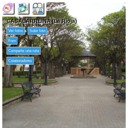
CASALARREINA (La Rioja)
Ver fotos
Subir foto
Foro
Comparte una ruta
Colaboradores