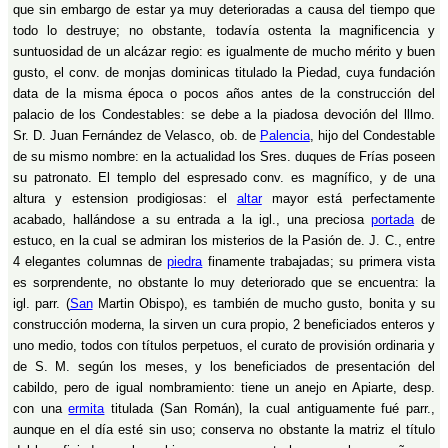
que sin embargo de estar ya muy deterioradas a causa del tiempo que
todo lo destruye; no obstante, todavía ostenta la magnificencia y
suntuosidad de un alcázar regio: es igualmente de mucho mérito y buen
gusto, el conv. de monjas dominicas titulado la Piedad, cuya fundación
data de la misma época o pocos años antes de la construcción del
palacio de los Condestables: se debe a la piadosa devoción del lllmo.
Sr. D. Juan Fernández de Velasco, ob. de
Palencia
, hijo del Condestable
de su mismo nombre: en la actualidad los Sres. duques de Frías poseen
su patronato. El templo del espresado conv. es magnífico, y de una
altura y estension prodigiosas: el
altar
mayor está perfectamente
acabado, hallándose a su entrada a la igl., una preciosa
portada
de
estuco, en la cual se admiran los misterios de la Pasión de. J. C., entre
4 elegantes columnas de
piedra
finamente trabajadas; su primera vista
es sorprendente, no obstante lo muy deteriorado que se encuentra: la
igl. parr. (
San
Martin Obispo), es también de mucho gusto, bonita y su
construcción moderna, la sirven un cura propio, 2 beneficiados enteros y
uno medio, todos con títulos perpetuos, el curato de provisión ordinaria y
de S. M. según los meses, y los beneficiados de presentación del
cabildo, pero de igual nombramiento: tiene un anejo en Apiarte, desp.
con una
ermita
titulada (San Román), la cual antiguamente fué parr.,
aunque en el día esté sin uso; conserva no obstante la matriz el título