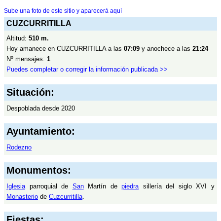
Sube una foto de este sitio y aparecerá aquí
CUZCURRITILLA
Altitud:
510 m.
Hoy amanece en CUZCURRITILLA a las
07:09
y anochece a las
21:24
Nº mensajes:
1
Puedes completar o corregir la información publicada >>
Situación:
Despoblada desde 2020
Ayuntamiento:
Rodezno
Monumentos:
Iglesia
parroquial de
San
Martín de
piedra
sillería del siglo XVI y
Monasterio
de
Cuzcurritilla
.
Fiestas: