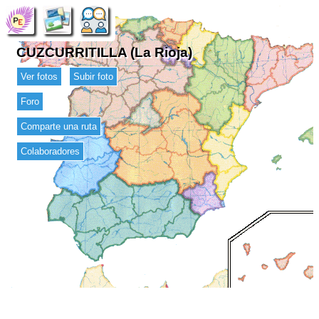
CUZCURRITILLA (La Rioja)
Ver fotos
Subir foto
Foro
Comparte una ruta
Colaboradores