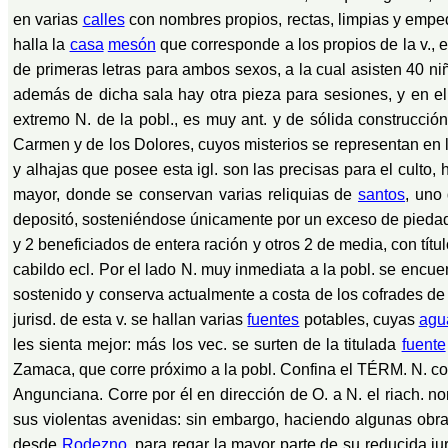
en varias
calles
con nombres propios, rectas, limpias y emp
halla la
casa
mesón
que corresponde a los propios de la v., 
de primeras letras para ambos sexos, a la cual asisten 40 ni
además de dicha sala hay otra pieza para sesiones, y en el pi
extremo N. de la pobl., es muy ant. y de sólida construcci
Carmen y de los Dolores, cuyos misterios se representan en
y alhajas que posee esta igl. son las precisas para el culto
mayor, donde se conservan varias reliquias de
santos
, uno
depositó, sosteniéndose únicamente por un exceso de piedad d
y 2 beneficiados de entera ración y otros 2 de media, con tít
cabildo ecl. Por el lado N. muy inmediata a la pobl. se encu
sostenido y conserva actualmente a costa de los cofrades de 
jurisd. de esta v. se hallan varias
fuentes
potables, cuyas
agu
les sienta mejor: más los vec. se surten de la titulada
fuente
Zamaca, que corre próximo a la pobl. Confina el TÉRM. N. c
Angunciana. Corre por él en dirección de O. a N. el riach. n
sus violentas avenidas: sin embargo, haciendo algunas obra
desde
Rodezno
, para regar la mayor parte de su reducida ju