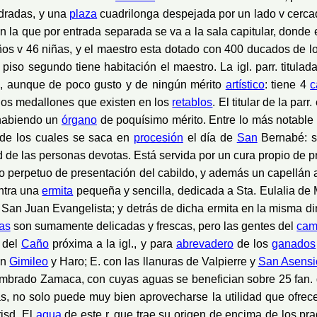
edradas, y una
plaza
cuadrilonga despejada por un lado v cerc
en la que por entrada separada se va a la sala capitular, donde
ños v 46 niñas, y el maestro esta dotado con 400 ducados de l
so segundo tiene habitación el maestro. La igl. parr. titulada 
ón, aunque de poco gusto y de ningún mérito
artístico
: tiene 4
c
 los medallones que existen en los
retablos
. El titular de la parr
, habiendo un
órgano
de poquísimo mérito. Entre lo más notable 
 de los cuales se saca en
procesión
el día de
San
Bernabé: se
e las personas devotas. Está servida por un cura propio de pre
ulo perpetuo de presentación del cabildo, y además un capellán a
entra una
ermita
pequeña y sencilla, dedicada a Sta. Eulalia de M
San Juan Evangelista; y detrás de dicha ermita en la misma di
as
son sumamente delicadas y frescas, pero las gentes del
ca
del
Caño
próxima a la igl., y para
abrevadero
de los
ganados
on
Gimileo
y Haro; E. con las llanuras de Valpierre y
San Asensi
ombrado Zamaca, con cuyas aguas se benefician sobre 25 fan. d
s, no solo puede muy bien aprovecharse la utilidad que ofrec
risd. El
agua
de este r. que trae su origen de encima de los pr