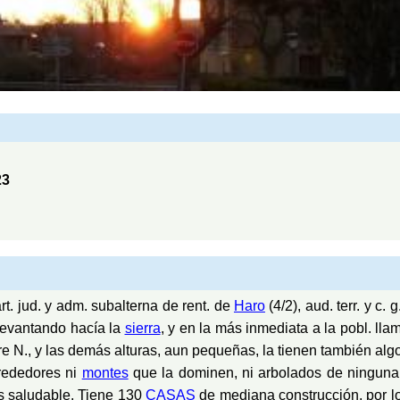
23
art. jud. y adm. subalterna de rent. de
Haro
(4/2), aud. terr. y c. 
levantando hacía la
sierra
, y en la más inmediata a la pobl. ll
aire N., y las demás alturas, aun pequeñas, la tienen también al
lrededores ni
montes
que la dominen, ni arbolados de ninguna c
es saludable. Tiene 130
CASAS
de mediana construcción, por lo 