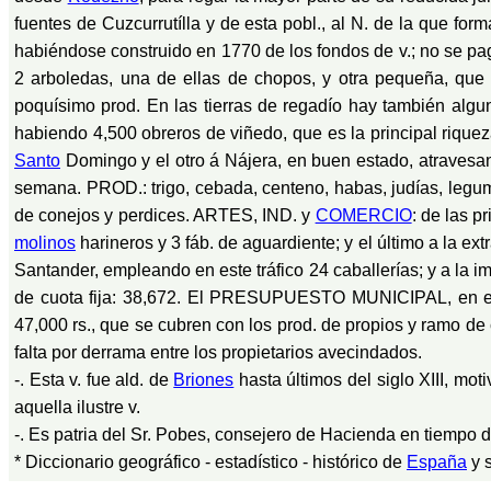
fuentes de Cuzcurrutílla y de esta pobl., al N. de la que fo
habiéndose construido en 1770 de los fondos de v.; no se pag
2 arboledas, una de ellas de chopos, y otra pequeña, que 
poquísimo prod. En las tierras de regadío hay también alg
habiendo 4,500 obreros de viñedo, que es la principal riquez
Santo
Domingo y el otro á Nájera, en buen estado, atravesa
semana. PROD.: trigo, cebada, centeno, habas, judías, legu
de conejos y perdices. ARTES, IND. y
COMERCIO
: de las p
molinos
harineros y 3 fáb. de aguardiente; y el último a la ex
Santander, empleando en este tráfico 24 caballerías; y a la 
de cuota fija: 38,672. El PRESUPUESTO MUNICIPAL, en el
47,000 rs., que se cubren con los prod. de propios y ramo de co
falta por derrama entre los propietarios avecindados.
-. Esta v. fue ald. de
Briones
hasta últimos del siglo XIII, m
aquella ilustre v.
-. Es patria del Sr. Pobes, consejero de Hacienda en tiempo
* Diccionario geográfico - estadístico - histórico de
España
y 