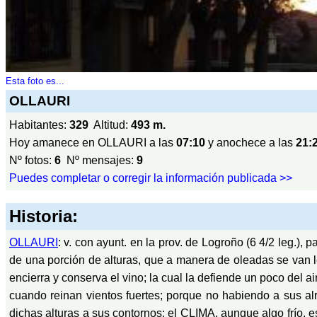
Esta foto es...
OLLAURI
Habitantes:
329
Altitud:
493 m.
Hoy amanece en OLLAURI a las
07:10
y anochece a las
21:
Nº fotos:
6
Nº mensajes:
9
Puedes completar o corregir la información publicada >>
Historia:
OLLAURI
: v. con ayunt. en la prov. de Logroño (6 4/2 leg.), p
de una porción de alturas, que a manera de oleadas se van 
encierra y conserva el vino; la cual la defiende un poco del 
cuando reinan vientos fuertes; porque no habiendo a sus a
dichas alturas a sus contornos: el CLIMA, aunque algo frío, 