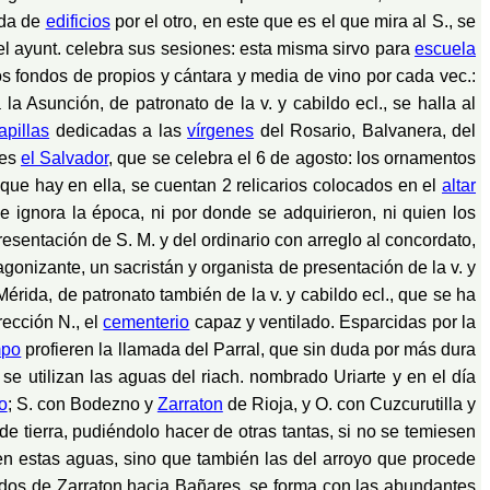
ada de
edificios
por el otro, en este que es el que mira al S., se
 el ayunt. celebra sus sesiones: esta misma sirvo para
escuela
os fondos de propios y cántara y media de vino por cada vec.:
la Asunción, de patronato de la v. y cabildo ecl., se halla al
apillas
dedicadas a las
vírgenes
del Rosario, Balvanera, del
. es
el Salvador
, que se celebra el 6 de agosto: los ornamentos
que hay en ella, se cuentan 2 relicarios colocados en el
altar
 ignora la época, ni por donde se adquirieron, ni quien los
sentación de S. M. y del ordinario con arreglo al concordato,
gonizante, un sacristán y organista de presentación de la v. y
érida, de patronato también de la v. y cabildo ecl., que se ha
rección N., el
cementerio
capaz y ventilado. Esparcidas por la
mpo
profieren la llamada del Parral, que sin duda por más dura
se utilizan las aguas del riach. nombrado Uriarte y en el día
o
; S. con Bodezno y
Zarraton
de Rioja, y O. con Cuzcurutilla y
e tierra, pudiéndolo hacer de otras tantas, si no se temiesen
en estas aguas, sino que también las del arroyo que procede
ados de Zarraton hacia Bañares, se forma con las abundantes