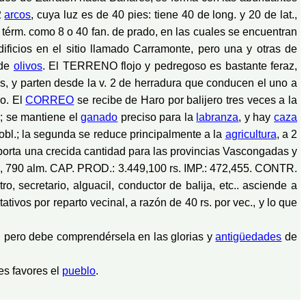
2
arcos
, cuya luz es de 40 pies: tiene 40 de long. y 20 de lat.,
 térm. como 8 o 40 fan. de prado, en las cuales se encuentran
ficios en el sitio llamado Carramonte, pero una y otras de
 de
olivos
. El TERRENO flojo y pedregoso es bastante feraz,
, y parten desde la v. 2 de herradura que conducen el uno a
o. El
CORREO
se recibe de Haro por balijero tres veces a la
o; se mantiene el
ganado
preciso para la
labranza
, y hay
caza
pobl.; la segunda se reduce principalmente a la
agricultura
, a 2
xporta una crecida cantidad para las provincias Vascongadas y
vec, 790 alm. CAP. PROD.: 3.449,100 rs. IMP.: 472,455. CONTR.
tro, secretario, alguacil, conductor de balija, etc.. asciende a
ativos por reparto vecinal, a razón de 40 rs. por vec., y lo que
; pero debe comprendérsela en las glorias y
antigüedades
de
es favores el
pueblo
.