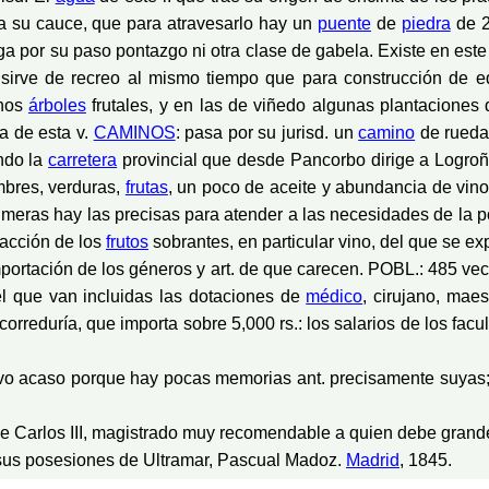
rma su cauce, que para atravesarlo hay un
puente
de
piedra
de 
a por su paso pontazgo ni otra clase de gabela. Existe en este
sirve de recreo al mismo tiempo que para construcción de edi
unos
árboles
frutales, y en las de viñedo algunas plantaciones
a de esta v.
CAMINOS
: pasa por su jurisd. un
camino
de ruedas
ndo la
carretera
provincial que desde Pancorbo dirige a Logroñ
mbres, verduras,
frutas
, un poco de aceite y abundancia de vin
rimeras hay las precisas para atender a las necesidades de la 
tracción de los
frutos
sobrantes, en particular vino, del que se e
importación de los géneros y art. de que carecen. POBL.: 485 
 que van incluidas las dotaciones de
médico
, cirujano, maes
rreduría, que importa sobre 5,000 rs.: los salarios de los facult
otivo acaso porque hay pocas memorias ant. precisamente suyas
 de Carlos III, magistrado muy recomendable a quien debe grand
sus posesiones de Ultramar, Pascual Madoz.
Madrid
, 1845.