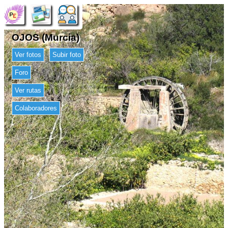
OJOS (Murcia)
Ver fotos
Subir foto
Foro
Ver rutas
Colaboradores