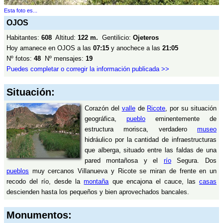
Esta foto es...
OJOS
Habitantes:
608
Altitud:
122 m.
Gentilicio:
Ojeteros
Hoy amanece en OJOS a las
07:15
y anochece a las
21:05
Nº fotos:
48
Nº mensajes:
19
Puedes completar o corregir la información publicada >>
Situación:
Corazón del
valle
de
Ricote
, por su situación
geográfica,
pueblo
eminentemente de
estructura morisca, verdadero
museo
hidráulico por la cantidad de infraestructuras
que alberga, situado entre las faldas de una
pared montañosa y el
río
Segura. Dos
pueblos
muy cercanos Villanueva y Ricote se miran de frente en un
recodo del río, desde la
montaña
que encajona el cauce, las
casas
descienden hasta los pequeños y bien aprovechados bancales.
Monumentos: