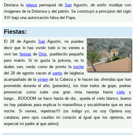
Destaca la
iglesia
parroquial de
San
Agustín, de estilo mudéjar con
imágenes de la Dolorosa y del patrón. Se construyó a principios del siglo
XVI bajo una autorización falsa del Papa.
Fiestas:
El 28 de Agosto
San
Agustin, no puedes
decir que lo has vivido todo si no vienes a
vivir las
fiestas
de
Ojós
, pueblecito pequeño
pero matón. Si te gusta la polvora, no lo
dudes ven, verás como de pronto la
noche
del 28 de agosto sacan al
santo
de laiglesia
acampañado de la
virgen
de la Cabeza y le hacen las ofrendas que han
prometido durante el año, (petardos), los tiran todos de gope, podras
presenciar como sube una gran rista naranja hasta
cielo
y
luego....BOOOOM se hace hasta de dia , queda el cielo blanco, bueno
no hay palabras para explicar lo maravillosa y escalofriante que es esa
noche. Si vienes, repetiras!!!! (os lodigo yo, no soy Ojetera soy
catalana, pero ojos cautibo mi corazón al igual que los ojeteros, en
especial mi padre al que adoro).