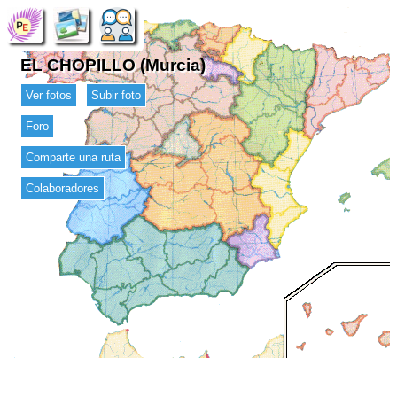
EL CHOPILLO (Murcia)
Ver fotos
Subir foto
Foro
Comparte una ruta
Colaboradores