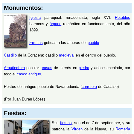
Monumentos:
Iglesia
parroquial: renacentista, siglo XVI.
Retablos
barrocos y
órgano
romántico en funcionamiento, del año
1899.
Ermitas
góticas a las afueras del
pueblo
.
Castillo
de la Coracera: castillo
medieval
en el centro del pueblo.
Arquitectura
popular:
casas
de interés en
piedra
y adobe encalado, por
todo el
casco antiguo
.
Restos del antiguo pueblo de Navarredonda (
carretera
de Cadalso).
(Por Juan Durán López)
Fiestas:
Sus
fiestas
, son el de 7 de septiembre, y su
patrona la
Virgen
de la Nueva, su
Romería