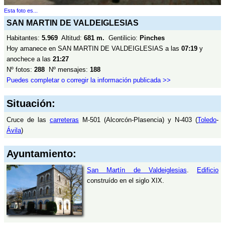
Esta foto es...
SAN MARTIN DE VALDEIGLESIAS
Habitantes:
5.969
Altitud:
681 m.
Gentilicio:
Pinches
Hoy amanece en SAN MARTIN DE VALDEIGLESIAS a las
07:19
y
anochece a las
21:27
Nº fotos:
288
Nº mensajes:
188
Puedes completar o corregir la información publicada >>
Situación:
Cruce de las
carreteras
M-501 (Alcorcón-Plasencia) y N-403 (
Toledo
-
Ávila
)
Ayuntamiento:
San Martín de Valdeiglesias
.
Edificio
construído en el siglo XIX.