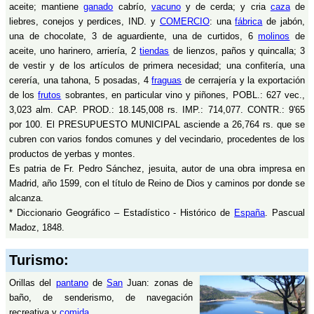
aceite; mantiene
ganado
cabrío,
vacuno
y de cerda; y cria
caza
de
liebres, conejos y perdices, IND. y
COMERCIO
: una
fábrica
de jabón,
una de chocolate, 3 de aguardiente, una de curtidos, 6
molinos
de
aceite, uno harinero, arriería, 2
tiendas
de lienzos, paños y quincalla; 3
de vestir y de los artículos de primera necesidad; una confitería, una
cerería, una tahona, 5 posadas, 4
fraguas
de cerrajería y la exportación
de los
frutos
sobrantes, en particular vino y piñones, POBL.: 627 vec.,
3,023 alm. CAP. PROD.: 18.145,008 rs. IMP.: 714,077. CONTR.: 9'65
por 100. El PRESUPUESTO MUNICIPAL asciende a 26,764 rs. que se
cubren con varios fondos comunes y del vecindario, procedentes de los
productos de yerbas y montes.
Es patria de Fr. Pedro Sánchez, jesuita, autor de una obra impresa en
Madrid, año 1599, con el título de Reino de Dios y caminos por donde se
alcanza.
* Diccionario Geográfico – Estadístico - Histórico de
España
. Pascual
Madoz, 1848.
Turismo:
Orillas del
pantano
de
San
Juan: zonas de
baño, de senderismo, de navegación
recreativa y
comida
.