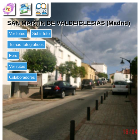
SAN MARTIN DE VALDEIGLESIAS (Madrid)
Ver fotos
Subir foto
Temas fotográficos
Foro
Ver rutas
Colaboradores