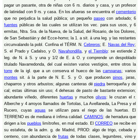
pagar un pasante, otra de niñas con 6 rs. diarios y casa, y un profesor
de latinidad con 9 rs. y casa. En los afueras se encuentra el
cementerio
que no perjudica la salud pública; un pequeño
paseo
con arbolado; 6
fuentes
públicas de las cuales se utilizan los vec. para sus usos, y 6
ermitas, Ntra. Sra. de la Nueva, de la Salud, del Rosario, de los Dolores,
de San Sebastián y del Ecce-homo; la 1. a sit. á una leg. y las restantes
circunvalando la pobl. Confina el TÉRM. N.
Cebreros
; E.
Navas del Rey
;
S. el Prado y Cadalso, y O.
Navahondilla
, y
el Tiemblo
: se estiende 2
leg. de N. á S. y una y 1/2 de E. á O. y comprende un despoblado
titulado Navarredonda, del cual existen varios vestigios, entre otros la
torre
de la igl. que a un conserva el hueco de las
campanas
; varios
montes
sit. á la parte de N. E. S. y O. que producen
pinos
, jaras,
chaparros y otros arbustos; algunas canteras dé
piedra
berroqueña y de
cal; estas últimas sin uso; 4 dehesas de pasto de bastante extension;
abundante viñedo, diferentes
huertas
y muchos
olivos
: le cruzan el r.
Alberche y 4 arroyos llamados de Tortolas, La Avellaneda, La Presa y el
Rucero, cuyas
aguas
se utilizan para el riego de las huertas. El
TERRENO es de mediana é ínfima calidad.
CAMINOS
: de herradura que
dirigen a los
pueblos
limítrofes, en mal estado. El
CORREO
se recibe en
su estafeta, de la adm. g. de Madrid, PROD: algo de trigo, cebada y
centeno, con abundancia de
frutas
de todas clases, legumbres, vino y