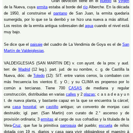
Gran devoción tiene en el
pueblo
la
Virgen
de la Nueva, cuya
ermita
estaba al borde del
río
Alberche. En la década
de 1950, al construirse el
pantano
de San Juan, la ermita quedaría
sumergida, por lo que se la derribó y se hizo una nueva a más altitud.
Los restos de la ermita antigua sobresalen del
agua
cuando el nivel está
muy bajo.
Se dice que el
paisaje
del cuadro de La Vendimia de Goya es el de
San
Martín de Valdeiglesias
.
VALDEIGLESIAS (SAN MARTIN DE) v. con ayunt. de la prov. y aud.
terr. de
Madrid
(12 leg.). part. jud. de su nombre, c. g. de Castilla la
Nueva, dióc. de
Toledo
(12): SIT. entre varios cerros, la combaten con
más frecuencia los vientos E. y O.; y su CLIMA es propenso por lo
común a tercianas. Tiene 700
CASAS
de mediana y regular
construcción, distribuidas en varias
calles
y 2
plazas
; c a s a d e a y u n
t. de nueva planta, y bastante capaz en la que se encuentra la cárcel;
una
casa
hospital
; un
castillo
antiguo; un convento de monjas casi
destruido; igl. parr. (San Martin) con curato de 2.° ascenso y de
provisión ordinaria; 3
ermitas
al cargo de sus cofradías y la titulada de la
Vera-
Cruz
, que fue la primitiva
parroquia
del pueblo;
escuela
de niños
dotada con 19 rs. diarios y casa para vivir obligándose el maestro á