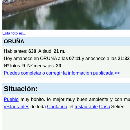
Esta foto es...
ORUÑA
Habitantes:
630
Altitud:
21 m.
Hoy amanece en ORUÑA a las
07:11
y anochece a las
21:32
Nº fotos:
9
Nº mensajes:
23
Puedes completar o corregir la información publicada >>
Situación:
Pueblo
muy bonito. lo mejor muy buen ambiente y con muy
restaurantes
de toda
Cantabria
, el
restaurante
Casa
Setién.