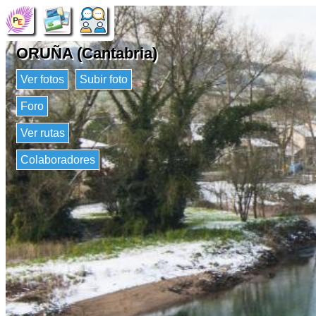
ORUÑA (Cantabria)
Ver fotos
Subir foto
Foro
Ver rutas
Colaboradores