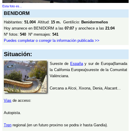
Esta foto es...
BENIDORM
Habitantes:
51.004
Altitud:
15 m.
Gentilicio:
Benidormeños
Hoy amanece en BENIDORM a las
07:07
y anochece a las
21:04
Nº fotos:
540
Nº mensajes:
541
Puedes completar o corregir la información publicada >>
Situación:
Sureste de
España
y sur de Europa(llamada
la California Europea)sureste de la Comunitat
Valènciana.
Cercana a Alcoi, Xixona, Denia, Alacant...
Vias
de acceso:
Autopista.
Tren
regional.(en un futuro proximo se podra ir hasta Gandia).