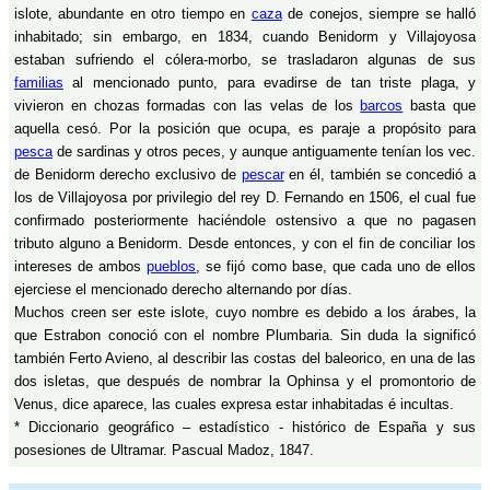
islote, abundante en otro tiempo en
caza
de conejos, siempre se halló
inhabitado; sin embargo, en 1834, cuando Benidorm y Villajoyosa
estaban sufriendo el cólera-morbo, se trasladaron algunas de sus
familias
al mencionado punto, para evadirse de tan triste plaga, y
vivieron en chozas formadas con las velas de los
barcos
basta que
aquella cesó. Por la posición que ocupa, es paraje a propósito para
pesca
de sardinas y otros peces, y aunque antiguamente tenían los vec.
de Benidorm derecho exclusivo de
pescar
en él, también se concedió a
los de Villajoyosa por privilegio del rey D. Fernando en 1506, el cual fue
confirmado posteriormente haciéndole ostensivo a que no pagasen
tributo alguno a Benidorm. Desde entonces, y con el fin de conciliar los
intereses de ambos
pueblos
, se fijó como base, que cada uno de ellos
ejerciese el mencionado derecho alternando por días.
Muchos creen ser este islote, cuyo nombre es debido a los árabes, la
que Estrabon conoció con el nombre Plumbaria. Sin duda la significó
también Ferto Avieno, al describir las costas del baleorico, en una de las
dos isletas, que después de nombrar la Ophinsa y el promontorio de
Venus, dice aparece, las cuales expresa estar inhabitadas é incultas.
* Diccionario geográfico – estadístico - histórico de España y sus
posesiones de Ultramar. Pascual Madoz, 1847.