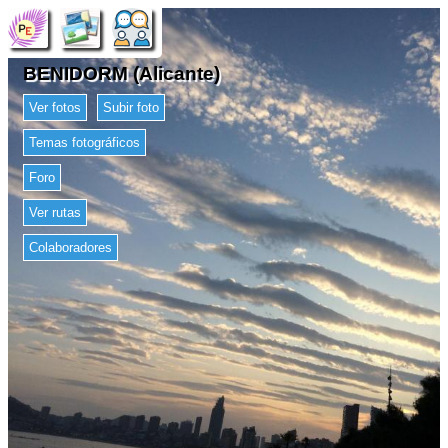
BENIDORM (Alicante)
Ver fotos
Subir foto
Temas fotográficos
Foro
Ver rutas
Colaboradores