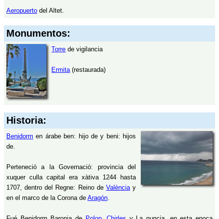
Aeropuerto
del Altet.
Monumentos:
Torre
de vigilancia
Ermita
(restaurada)
Historia:
Benidorm
en árabe ben: hijo de y beni: hijos
de.
Perteneció a la Governació: provincia del
xuquer culla capital era xàtiva 1244 hasta
1707, dentro del Regne: Reino de
València
y
en el marco de la Corona de
Aragón
.
Fué Benidorm Baronia de
Polop
,
Chirles
y La nuncia, en esta epoca