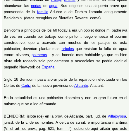
abundavan las
norias
de
agua
. Sus origenes una alquerria arave que
proovendria de la
familia
Aduhar o de Darhim llamada antiguamente
Benidarhin. (datos recogidos de Biorafias Reverte. come).
Benidorm a principios de los 60 todavia era un poblet donde mi padre iva
de vez en cuando por trabajo como pintor... luego empezo el boumm
constructivo, que a acavado con muchos de los parajes de esta
población, deverian plantar mas
arboles
que resistan la falta de agua
como: olivares,
palmeras
... y asi hacerlo mas habitable ya que es bien
triste vivir rodeado solo por cemento y rascacielos se podria decir el
pequeño New-york de
España
.
Siglo 18 Benidorm pasa aforar parte de la repartición efectuada en las
Cortes de
Cadiz
de la nueva provincia de
Alicante
: Alacant.
En la actualidad es una población dinamica y con un gran futuro en el
turismo que se a ido afirmando...
BENIDORM: islote (de) en la prov. de Alicante, part. jud. de
Villajoyosa
,
jurisd. de la v. de su nombre. A cerca de su sit. e importancia marítima
(V. el art. de prov., pág. 621, tom. I.º): debiendo aquí añadir que este