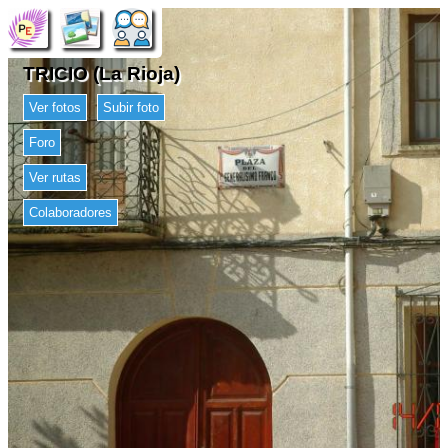
TRICIO (La Rioja)
Ver fotos
Subir foto
Foro
Ver rutas
Colaboradores