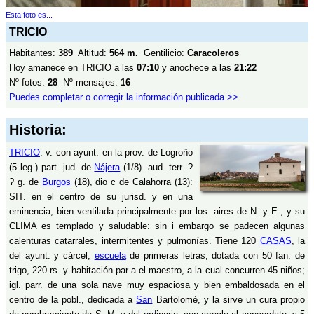
Esta foto es...
TRICIO
Habitantes:
389
Altitud:
564 m.
Gentilicio:
Caracoleros
Hoy amanece en TRICIO a las
07:10
y anochece a las
21:22
Nº fotos:
28
Nº mensajes:
16
Puedes completar o corregir la información publicada >>
Historia:
TRICIO
: v. con ayunt. en la prov. de Logroño
(5 leg.) part. jud. de
Nájera
(1/8). aud. terr. ?
? g. de
Burgos
(18), dio c de Calahorra (13):
SIT. en el centro de su jurisd. y en una
eminencia, bien ventilada principalmente por los. aires de N. y E., y su
CLIMA es templado y saludable: sin i embargo se padecen algunas
calenturas catarrales, intermitentes y pulmonías. Tiene 120
CASAS
, la
del ayunt. y cárcel;
escuela
de primeras letras, dotada con 50 fan. de
trigo, 220 rs. y habitación par a el maestro, a la cual concurren 45 niños;
igl. parr. de una sola nave muy espaciosa y bien embaldosada en el
centro de la pobl., dedicada a
San
Bartolomé, y la sirve un cura propio