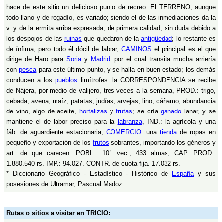
hace de este sitio un delicioso punto de recreo. El TERRENO, aunque
todo llano y de regadío, es variado; siendo el de las inmediaciones da la
v. y de la ermita arriba expresada, de primera calidad; sin duda debido a
los despojos de las
ruinas
que quedaron de la
antigüedad
; lo restante es
de ínfima, pero todo él dócil de labrar,
CAMINOS
el principal es el que
dirige de Haro para
Soria
y
Madrid
, por el cual transita mucha arriería
con
pesca
para este último punto, y se halla en buen estado; los demás
conducen a los
pueblos
limítrofes: la CORRESPONDENCIA se recibe
de Nájera, por medio de valijero, tres veces a la semana, PROD.: trigo,
cebada, avena, maíz, patatas, judías, arvejas, lino, cáñamo, abundancia
de vino, algo de aceite,
hortalizas
y
frutas
; se cría
ganado
lanar, y se
mantiene el de labor preciso para la
labranza
, IND.: la agrícola y una
fáb. de aguardiente estacionaria,
COMERCIO
: una
tienda
de ropas en
pequeño y exportación de los
frutos
sobrantes, importando los géneros y
art. de que carecen. POBL.: 101 vec., 433 almas, CAP. PROD.:
1.880,540 rs. IMP.: 94,027. CONTR. de cuota fija, 17.032 rs.
* Diccionario Geográfico - Estadístico - Histórico de
España
y sus
posesiones de Ultramar, Pascual Madoz.
Rutas o sitios a visitar en TRICIO: