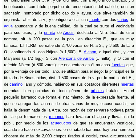
de nombramiento de S. M. y del ordinario, con arreglo al concordato, y 5
beneficiados con título perpetuo de presentación del cabildo, con un
sacristán, nombrado por dicho cabildo y ayunt. que sirve también de
organista; al E. de la v., y contiguo a ella, una
fuente
con dos
caños
de
agua
abundante y de buena calidad, de la cual se surte el vecindario
para sus usos; y la
ermita
de
Arcos
, dedicada a Ntra. Sra. de este
nombre, sit. á 200 pasos de la pobl. en dirección E., que es muy
famosa. El TÉRM. se extiende 2,700 varas de N. á S., y 3,500 de E. á
O.; confinando N. con Nájera (á 1,500); E.
Aleson
, a igual dist., y con
Manjares (á 1/2 leg.); S con
Arenzana de Arriba
(1 milla), y O con el
referido Nájera (á 800 varas): se encuentran en él muchas
fuentes
que,
por la ventaja de ser todo llano, se utilizan para el riego; la principal es la
titulada de Bivascaidas, dist. 1,500 pasos de la v. por la part. e del E.,
de
camino
llano y cómodo, habiendo en sus costados diferentes
huertas
cerradas, bien pobladas de todo género de
árboles
frutales. En el
pequeño barranco que forma el nacimiento, de la expresada fuente, al
que se agregan las agua s de otras varias de muy escaso caudal, se
halla la denominada de la Arca, por razón de conservarse todavía parte
de la que formaron los
romanos
fiara levantar el agua y llevarla a la
pobl., por medio de los
acueductos
de que se encuentran vestigios,
cuando se hacen excavaciones: en el citado barranco hay una hermosa
chopera de más de 2,000 chopos tirados á cordel, cuya circunstancia