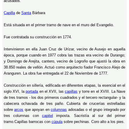
acusados.
Capilla
de
Santa
Bárbara
Está situada en el primer tramo de nave en el muro del Evangelio.
Fue contratada su construcción en 1774.
Intervinieron en ella Juan Cruz de Urízar, vecino de Ausejo en aquella
época, porque cuando en 1977 cobra las trazas era vecino de Durango;
y Domingo de Arejita, cantero, vecino de Logroño que ajustó la obra en
38.850 reales de vellón. Actuó como arquitecto fiador Francisco Alejo de
Aranguren. La obra fue entregada el 22 de Noviembre de 1777.
Construcción en sillería, edificada en diferentes etapas, la esencial en el
siglo XVI, la
portada
en el XVII, las
capillas
y torre en el XVIII. La Nave
de tres tramos - los dos primeros cuadrados y el tercero rectangular- y la
cabecera ochavada de tres paño. Cubierta de crucerías estrelladas
sobre
arcos
que apoyan en
columnas
adosadas o el grupo integrado por
tres columnas con
capitel
imposta. Sacristía al sur del primer
tramo.Capillas barrocas con
cúpula
sobre pechinas. Coro alto a los pies.