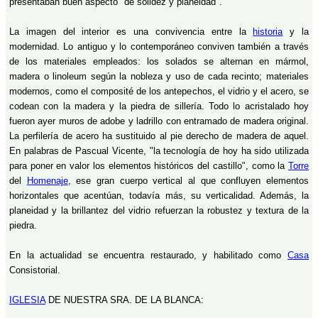
presentaban buen aspecto "de solidez y planeidad".
La imagen del interior es una convivencia entre la
historia
y la
modernidad. Lo antiguo y lo contemporáneo conviven también a través
de los materiales empleados: los solados se alternan en mármol,
madera o linoleum según la nobleza y uso de cada recinto; materiales
modernos, como el composité de los antepechos, el vidrio y el acero, se
codean con la madera y la piedra de sillería. Todo lo acristalado hoy
fueron ayer muros de adobe y ladrillo con entramado de madera original.
La perfilería de acero ha sustituido al pie derecho de madera de aquel.
En palabras de Pascual Vicente, "la tecnología de hoy ha sido utilizada
para poner en valor los elementos históricos del castillo", como la
Torre
del
Homenaje
, ese gran cuerpo vertical al que confluyen elementos
horizontales que acentúan, todavía más, su verticalidad. Además, la
planeidad y la brillantez del vidrio refuerzan la robustez y textura de la
piedra.
En la actualidad se encuentra restaurado, y habilitado como
Casa
Consistorial.
IGLESIA
DE NUESTRA SRA. DE LA BLANCA: