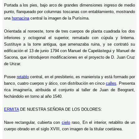
Portada a los pies, bajo arco de grandes dimensiones ingreso de medio
punto, flanqueado por columnas toscanas con entablamiento, mostrando
una
hornacina
central la imagen de la Purísima.
Orientada al noroeste, torre de tres cuerpos de planta cuadrada los dos
inferiores y octogonal el superior, rematado con cúpula y linterna.
Sustituye a la torre antigua, que amenazaba ruina, y se contrató su
edificación el 13 de junio 1794 con Manuel de Capelástegui y Manuel de
Sacona, que introdujeron modificaciones en el proyecto de D. Juan Cruz
de Urizar.
Posee
retablo
central, en el presbiterio, es manierista y está formado por
banco, cuatro cuerpos y ático, con distribución en cinco
calles
. Presenta
rica imaginería, atribuida el conjunto al taller de Juan de Beogrant,
fechándolo en torno al año 1540.
ERMITA
DE NUESTRA SEÑORA DE LOS DOLORES:
Nave rectangular, cubierta con
cielo
raso, En el interior, retablito de un
cuerpo obrado en el siglo XVIII, con imagen de la titular coetánea.