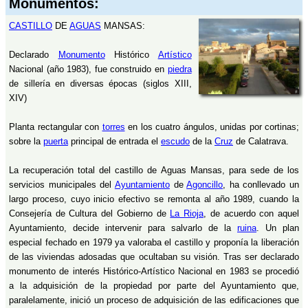
Monumentos:
CASTILLO
DE
AGUAS
MANSAS:
Declarado
Monumento
Histórico
Artístico
Nacional (año 1983), fue construido en
piedra
de sillería en diversas épocas (siglos XIII,
XIV)
Planta rectangular con
torres
en los cuatro ángulos, unidas por cortinas;
sobre la
puerta
principal de entrada el
escudo
de la
Cruz
de Calatrava.
La recuperación total del castillo de Aguas Mansas, para sede de los
servicios municipales del
Ayuntamiento
de
Agoncillo
, ha conllevado un
largo proceso, cuyo inicio efectivo se remonta al año 1989, cuando la
Consejería de Cultura del Gobierno de
La Rioja
, de acuerdo con aquel
Ayuntamiento, decide intervenir para salvarlo de la
ruina
. Un plan
especial fechado en 1979 ya valoraba el castillo y proponía la liberación
de las viviendas adosadas que ocultaban su visión. Tras ser declarado
monumento de interés Histórico-Artístico Nacional en 1983 se procedió
a la adquisición de la propiedad por parte del Ayuntamiento que,
paralelamente, inició un proceso de adquisición de las edificaciones que