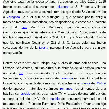
Agoncillo datan de la época romana, ya que en los años 1812 y 1819
fueron encontrados dos trozos de
columnas
al S. E. de la villa de
Agoncillo, muy cerca de la calzada romana que desde Briviesca llevaba
a
Zaragoza
, la cual aún se distingue, y que pasaba por la antigua
mansión romana de Barberiana, hoy despoblado que conserva el nombre
en el de
San
Martín de Barberana. Las columnas contienen
inscripciones que hacen referencia a Marco Aurelio Probo, siendo éste
nombrado emperador en el año 279 d. J. C., y a Marco Aurelio Carino
que fue nombrado César en el 282 d. J. C. Estas columnas fueron
colocadas dentro de la
iglesia
parroquial de Agoncillo para su mejor
conservación.
Dentro de éste término municipal hay huellas de otras poblaciones: una
llamada San Andrés, en una altura a la derecha de la calzada romana
antes del
río
Leza caminando desde Logroño en el pago llamado
Valdeviguera, donde quedan restos de
cerámica
romana. Otra Velilla ó
Covilella, a la izquierda de la misma calzada frente al
puente
del
Molino
donde aparecen materiales cerámicos
romanos
, los cimientos de una
basílica con
ábside
semicircular (siglo XV) y la base de una fortificación,
al parecer del siglo XIV; éste
pueblo
se encuentra nombrado en el
testamento de la Reina de Pamplona Doña Estefanía a favor de su hijo
el Infante Don Ramón (1066 d. J. C.). En el lugar llamado Molino de