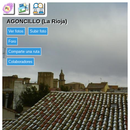
AGONCILLO (La Rioja)
Ver fotos
Subir foto
Foro
Comparte una ruta
Colaboradores