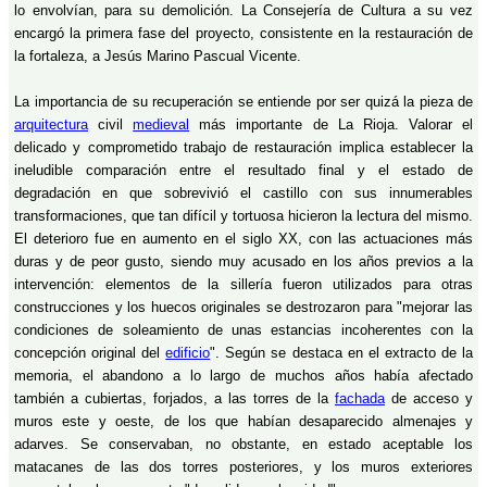
lo envolvían, para su demolición. La Consejería de Cultura a su vez
encargó la primera fase del proyecto, consistente en la restauración de
la fortaleza, a Jesús Marino Pascual Vicente.
La importancia de su recuperación se entiende por ser quizá la pieza de
arquitectura
civil
medieval
más importante de La Rioja. Valorar el
delicado y comprometido trabajo de restauración implica establecer la
ineludible comparación entre el resultado final y el estado de
degradación en que sobrevivió el castillo con sus innumerables
transformaciones, que tan difícil y tortuosa hicieron la lectura del mismo.
El deterioro fue en aumento en el siglo XX, con las actuaciones más
duras y de peor gusto, siendo muy acusado en los años previos a la
intervención: elementos de la sillería fueron utilizados para otras
construcciones y los huecos originales se destrozaron para "mejorar las
condiciones de soleamiento de unas estancias incoherentes con la
concepción original del
edificio
". Según se destaca en el extracto de la
memoria, el abandono a lo largo de muchos años había afectado
también a cubiertas, forjados, a las torres de la
fachada
de acceso y
muros este y oeste, de los que habían desaparecido almenajes y
adarves. Se conservaban, no obstante, en estado aceptable los
matacanes de las dos torres posteriores, y los muros exteriores