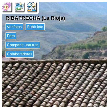
RIBAFRECHA (La Rioja)
Ver fotos
Subir foto
Foro
Comparte una ruta
Colaboradores