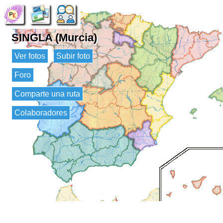
SINGLA (Murcia)
Ver fotos
Subir foto
Foro
Comparte una ruta
Colaboradores