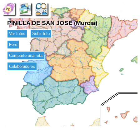
PINILLA DE SAN JOSE (Murcia)
Ver fotos
Subir foto
Foro
Comparte una ruta
Colaboradores