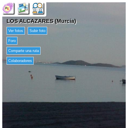
LOS ALCAZARES (Murcia)
Ver fotos
Subir foto
Foro
Comparte una ruta
Colaboradores