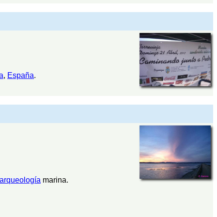
a
,
España
.
arqueología
marina.