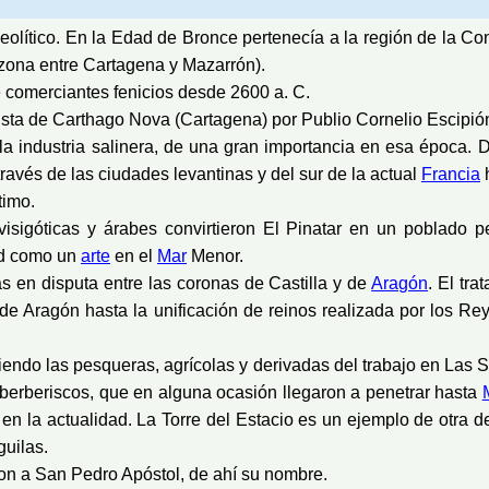
olítico. En la Edad de Bronce pertenecía a la región de la Con
 zona entre Cartagena y Mazarrón).
 comerciantes fenicios desde 2600 a. C.
sta de Carthago Nova (Cartagena) por Publio Cornelio Escipión 
la industria salinera, de una gran importancia en esa época.
avés de las ciudades levantinas y del sur de la actual
Francia
h
timo.
 visigóticas y árabes convirtieron El Pinatar en un poblado
ad como un
arte
en el
Mar
Menor.
as en disputa entre las coronas de Castilla y de
Aragón
. El tr
ona de Aragón hasta la unificación de reinos realizada por los 
endo las pesqueras, agrícolas y derivadas del trabajo en Las S
s berberiscos, que en alguna ocasión llegaron a penetrar hasta
n la actualidad. La Torre del Estacio es un ejemplo de otra de
uilas.
on a San Pedro Apóstol, de ahí su nombre.