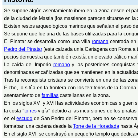
Se supone algún asentamiento ibero en la zona desde el pale
de la ciudad de Mastia (los mastienos parecen situarse en la
Existen restos arqueológicos marinos que señalan el paso de
Se supone que fue una de las bases utilizadas para la conqui
El Pinatar se desarrolla como una villa
romana
centrada en 
Pedro del Pinatar
(esta calzada unía Cartagena con Roma a tr
pecios demuestra que también existía un elevado tráfico marí
La caída del Imperio
romano
y las posteriores conquistas
denominadas encañizadas que se mantienen en la actualid
Tras la reconquista cristiana se convierte en una de las zon
Elche, lo sitúa en la frontera con los territorios de la Cor
asentamiento de
familias
castellanas en la zona.
En los siglos XVI y XVII las actividades económicas siguen si
la costa "
torres
vigía" debido a las incursiones de los pirata
en el
escudo
de San Pedro del Pinatar, pero no se conserva e
formaban una cadena desde la
Torre de la Horadada
hasta Ág
En el siglo XVII se construyó un pequeño templo que dedicar