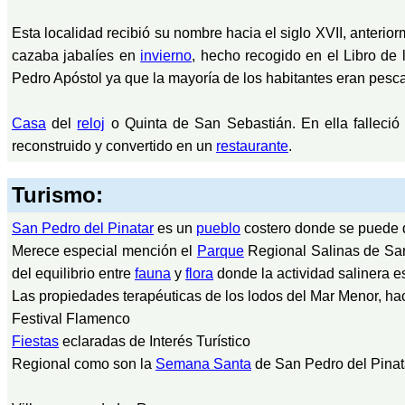
Esta localidad recibió su nombre hacia el siglo XVII, anter
cazaba jabalíes en
invierno
, hecho recogido en el Libro de 
Pedro Apóstol ya que la mayoría de los habitantes eran pes
Casa
del
reloj
o Quinta de San Sebastián. En ella falleció 
reconstruido y convertido en un
restaurante
.
Turismo:
San Pedro del Pinatar
es un
pueblo
costero donde se puede di
Merece especial mención el
Parque
Regional Salinas de San 
del equilibrio entre
fauna
y
flora
donde la actividad salinera 
Las propiedades terapéuticas de los lodos del Mar Menor, ha
Festival Flamenco
Fiestas
eclaradas de Interés Turístico
Regional como son la
Semana Santa
de San Pedro del Pinata