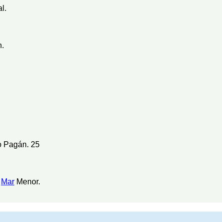
l.
.
o Pagán. 25
l
Mar
Menor.