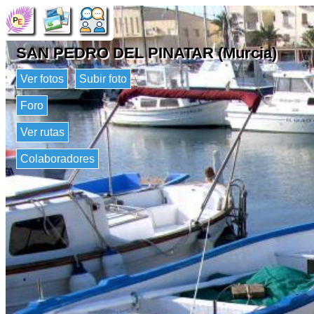
SAN PEDRO DEL PINATAR (Murcia)
Ver fotos
Subir foto
Foro
Ver rutas
Colaboradores