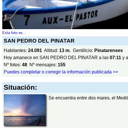
Esta foto es...
SAN PEDRO DEL PINATAR
Habitantes:
24.091
Altitud:
13 m.
Gentilicio:
Pinatarenses
Hoy amanece en SAN PEDRO DEL PINATAR a las
07:11
y a
Nº fotos:
48
Nº mensajes:
155
Puedes completar o corregir la información publicada >>
Situación:
Se encuentra entre dos mares, el Medit