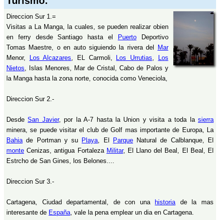
Turismo:
Direccion Sur 1.=
Visitas a La Manga, la cuales, se pueden realizar obien
en ferry desde Santiago hasta el
Puerto
Deportivo
Tomas Maestre, o en auto siguiendo la rivera del
Mar
Menor,
Los Alcazares
, EL Carmoli,
Los Urrutias
,
Los
Nietos
, Islas Menores, Mar de Cristal, Cabo de Palos y
la Manga hasta la zona norte, conocida como Veneciola,
Direccion Sur 2.-
Desde
San Javier
, por la A-7 hasta la Union y visita a toda la
sierra
minera, se puede visitar el club de Golf mas importante de Europa, La
Bahia
de Portman y su
Playa
, El
Parque
Natural de Calblanque, El
monte
Cenizas, antigua Fortaleza
Militar
, El Llano del Beal, El Beal, El
Estrcho de San Gines, los Belones....
Direccion Sur 3.-
Cartagena, Ciudad departamental, de con una
historia
de la mas
interesante de
España
, vale la pena emplear un dia en Cartagena.