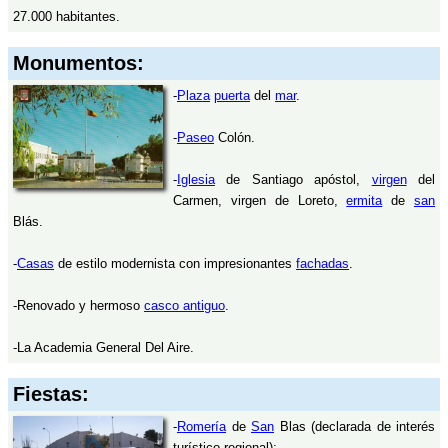
27.000 habitantes.
Monumentos:
-
Plaza
puerta
del
mar
.
-
Paseo
Colón.
-
Iglesia
de Santiago apóstol,
virgen
del
Carmen, virgen de Loreto,
ermita
de
san
Blás.
-
Casas
de estilo modernista con impresionantes
fachadas
.
-Renovado y hermoso
casco antiguo
.
-La Academia General Del Aire.
Fiestas:
-
Romería
de
San
Blas (declarada de interés
turístico regional):