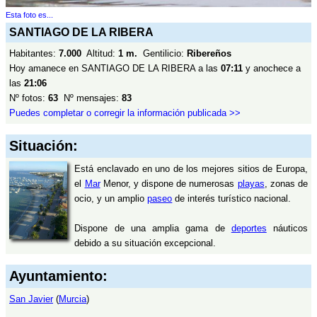
Esta foto es...
SANTIAGO DE LA RIBERA
Habitantes:
7.000
Altitud:
1 m.
Gentilicio:
Ribereños
Hoy amanece en SANTIAGO DE LA RIBERA a las
07:11
y anochece a
las
21:06
Nº fotos:
63
Nº mensajes:
83
Puedes completar o corregir la información publicada >>
Situación:
Está enclavado en uno de los mejores sitios de Europa,
el
Mar
Menor, y dispone de numerosas
playas
, zonas de
ocio, y un amplio
paseo
de interés turístico nacional.
Dispone de una amplia gama de
deportes
náuticos
debido a su situación excepcional.
Ayuntamiento:
San Javier
(
Murcia
)