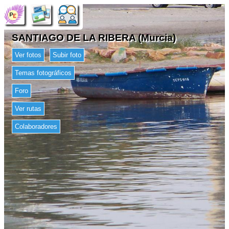
SANTIAGO DE LA RIBERA (Murcia)
Ver fotos
Subir foto
Temas fotográficos
Foro
Ver rutas
Colaboradores