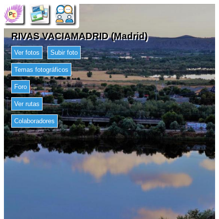
RIVAS VACIAMADRID (Madrid)
Ver fotos
Subir foto
Temas fotográficos
Foro
Ver rutas
Colaboradores