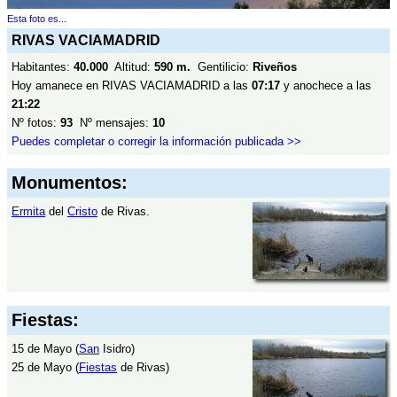
Esta foto es...
RIVAS VACIAMADRID
Habitantes:
40.000
Altitud:
590 m.
Gentilicio:
Riveños
Hoy amanece en RIVAS VACIAMADRID a las
07:17
y anochece a las
21:22
Nº fotos:
93
Nº mensajes:
10
Puedes completar o corregir la información publicada >>
Monumentos:
Ermita
del
Cristo
de Rivas.
Fiestas:
15 de Mayo (
San
Isidro)
25 de Mayo (
Fiestas
de Rivas)