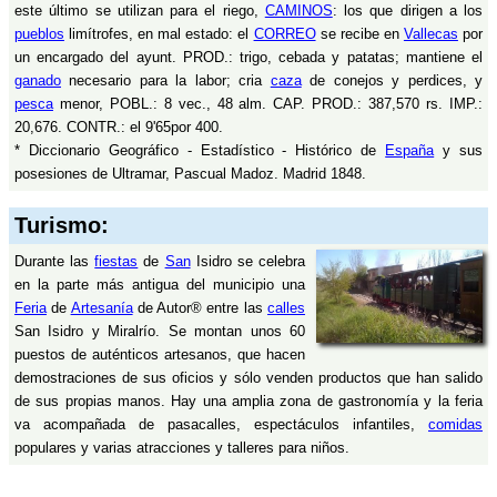
este último se utilizan para el riego,
CAMINOS
: los que dirigen a los
pueblos
limítrofes, en mal estado: el
CORREO
se recibe en
Vallecas
por
un encargado del ayunt. PROD.: trigo, cebada y patatas; mantiene el
ganado
necesario para la labor; cria
caza
de conejos y perdices, y
pesca
menor, POBL.: 8 vec., 48 alm. CAP. PROD.: 387,570 rs. IMP.:
20,676. CONTR.: el 9'65por 400.
* Diccionario Geográfico - Estadístico - Histórico de
España
y sus
posesiones de Ultramar, Pascual Madoz. Madrid 1848.
Turismo:
Durante las
fiestas
de
San
Isidro se celebra
en la parte más antigua del municipio una
Feria
de
Artesanía
de Autor® entre las
calles
San Isidro y Miralrío. Se montan unos 60
puestos de auténticos artesanos, que hacen
demostraciones de sus oficios y sólo venden productos que han salido
de sus propias manos. Hay una amplia zona de gastronomía y la feria
va acompañada de pasacalles, espectáculos infantiles,
comidas
populares y varias atracciones y talleres para niños.