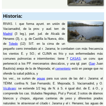
Historia:
RIVAS. l. que forma ayunt. en unión de
Vaciamadrid, de la prov. y aud. terr. de
Madrid
(3 leg.), part. jud. de Alcalá de
Henares (3), c. g. de Castilla la Nueva, dióc.
de
Toledo
(12): SIT. en la cima de un
pequeño cerro inmediato al r. Jarama; le combaten con más frecuencia
los vientos E. y SO.; el CLIMA es frío y sus enfermedades más
comunes pulmonías e intermitentes: tiene 7
CASAS
; un conv. que
perteneció a los PP. mercenarios descalzos, y una igl. parr. (
San
Juan
Bautista) aneja de la de Mejorada; el
cementerio
está en parage que no
ofende la salud pública, y
los vec., se surten de
aguas
para sus usos de las del r. Jarama: el
TÉRM. confina N. San Fernando; E. Mejorada; S. Vaciamadrid, y O.
Vicálvaro
: se estiende 1/2 leg. de N. á S. é igual dist. de E. á O., y
comprende los cas. titulados Negralejo, Piul y Porcal; 3 sotos de álamos
blancos y chopos, algunas canteras de yeso y diferentes prados
naturales: le atraviesan el citado r. Jarama y el r. Henares; las aguas de