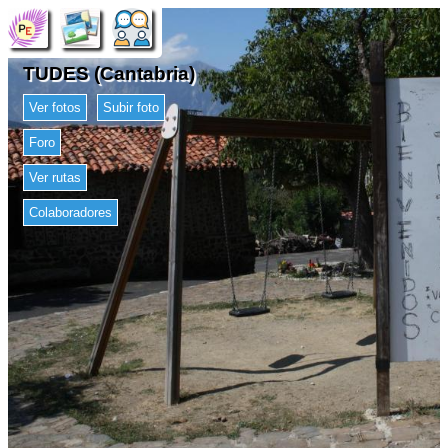
TUDES (Cantabria)
Ver fotos
Subir foto
Foro
Ver rutas
Colaboradores