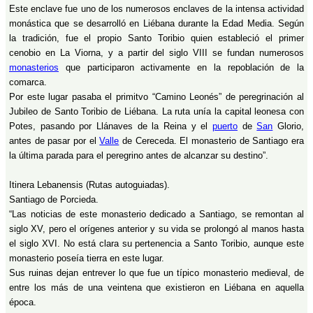
Este enclave fue uno de los numerosos enclaves de la intensa actividad
monástica que se desarrolló en Liébana durante la Edad Media. Según
la tradición, fue el propio Santo Toribio quien estableció el primer
cenobio en La Viorna, y a partir del siglo VIII se fundan numerosos
monasterios
que participaron activamente en la repoblación de la
comarca.
Por este lugar pasaba el primitvo “Camino Leonés” de peregrinación al
Jubileo de Santo Toribio de Liébana. La ruta unía la capital leonesa con
Potes, pasando por Llánaves de la Reina y el
puerto
de
San
Glorio,
antes de pasar por el
Valle
de Cereceda. El monasterio de Santiago era
la última parada para el peregrino antes de alcanzar su destino”.
Itinera Lebanensis (Rutas autoguiadas).
Santiago de Porcieda.
“Las noticias de este monasterio dedicado a Santiago, se remontan al
siglo XV, pero el orígenes anterior y su vida se prolongó al manos hasta
el siglo XVI. No está clara su pertenencia a Santo Toribio, aunque este
monasterio poseía tierra en este lugar.
Sus ruinas dejan entrever lo que fue un típico monasterio medieval, de
entre los más de una veintena que existieron en Liébana en aquella
época.