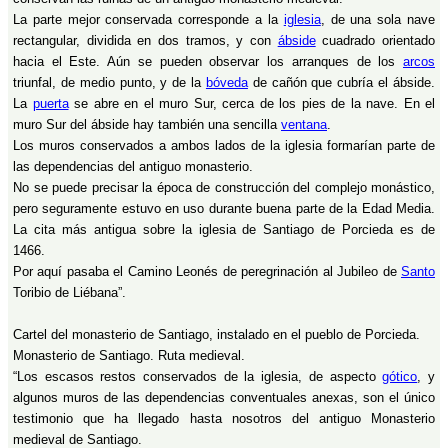
La parte mejor conservada corresponde a la
iglesia
, de una sola nave
rectangular, dividida en dos tramos, y con
ábside
cuadrado orientado
hacia el Este. Aún se pueden observar los arranques de los
arcos
triunfal, de medio punto, y de la
bóveda
de cañón que cubría el ábside.
La
puerta
se abre en el muro Sur, cerca de los pies de la nave. En el
muro Sur del ábside hay también una sencilla
ventana
.
Los muros conservados a ambos lados de la iglesia formarían parte de
las dependencias del antiguo monasterio.
No se puede precisar la época de construcción del complejo monástico,
pero seguramente estuvo en uso durante buena parte de la Edad Media.
La cita más antigua sobre la iglesia de Santiago de Porcieda es de
1466.
Por aquí pasaba el Camino Leonés de peregrinación al Jubileo de
Santo
Toribio de Liébana”.
Cartel del monasterio de Santiago, instalado en el pueblo de Porcieda.
Monasterio de Santiago. Ruta medieval.
“Los escasos restos conservados de la iglesia, de aspecto
gótico
, y
algunos muros de las dependencias conventuales anexas, son el único
testimonio que ha llegado hasta nosotros del antiguo Monasterio
medieval de Santiago.