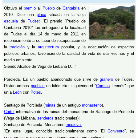
Obtuvo el
premio
al
Pueblo
de
Cantabria
en
2010. Dice una
placa
situada en la vieja
escuela
de
Tudes
: “El premio “Pueblo de
Cantabria 2010” fué entregado a la localidad
de Tudes el día 14 de mayo de 2011 en
reconocimiento a su labor de recuperación de
la
tradición
y la
arquitectura
popular, y la adecuación de espacios
públicos urbanos, favoreciendo la calidad de vida de sus vecinos y el
medio ambiente.
Siendo Alcalde de Vega de Liébana D…”
Porcieda. Es un pueblo abandonado que sirve de
granero
de Tudes.
Distan ambos
pueblos
un kilómetro, siguiendo el "
Camino
Leonés" que
unía
León
con
Potes
.
Santiago de Porcieda (
ruinas
de un antiguo
monasterio
).
Cartel
informativo de las ruinas del monasterio de Santiago de Porcieda
(Vega de Liébana,
senderos
tradicionales):
Santiago de Porcieda. Monasterio
medieval
.
“En este lugar, conocido tradicionalmente como “El
Convento
”, se
conservan las ruinas de un antiguo monasterio medieval.