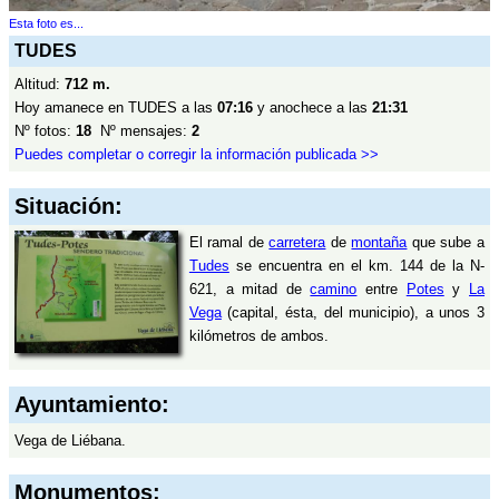
Esta foto es...
TUDES
Altitud:
712 m.
Hoy amanece en TUDES a las
07:16
y anochece a las
21:31
Nº fotos:
18
Nº mensajes:
2
Puedes completar o corregir la información publicada >>
Situación:
El ramal de
carretera
de
montaña
que sube a
Tudes
se encuentra en el km. 144 de la N-
621, a mitad de
camino
entre
Potes
y
La
Vega
(capital, ésta, del municipio), a unos 3
kilómetros de ambos.
Ayuntamiento:
Vega de Liébana.
Monumentos: