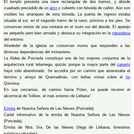
El templo presenta una nave rectangular de dos tramos, y ábside
cuadrado precedido de un
arco
y cubierto con bóveda de cañón. Aún son
visibles los arranques de esta bóveda. La puerta de ingreso estaba
situada al sur, en el segundo tramo de la nave, próxima a los pies. Se
conservan restos de una ventana en el muro sur del ábside. El aparejo
es pequeño pero bien armado y destaca su integración en la
naturaleza
del entorno.
Alrededor de la iglesia se conservan muros que responden a las
diversas dependencias del monasterio.
La Aldea de Porcieda constituye uno de los mejores conjuntos de la
arquitectura rural lebaniega, quizás porque la mayor parte del
caserío
haya sido abandonado. Se accedía por un camino que atravesaba el
término y arroyo de Quemadinas, con bellas vistas sobre el
río
Quiviesa.
En sus cercanías, de camino hacia Potes, se puede recorrer el
alcornocal de Tolibes, el más extenso de Liébana”.
Ermita
de Nuestra Señora de Las Nieves (Porcieda).
Cartel informativo de la ermita de Nuestra Señora de Las Nieves
(Porcieda).
Ermita de Ntra. Sra. De las Nieves (Vega de Liébana, itinerarios
turístico-culturales).