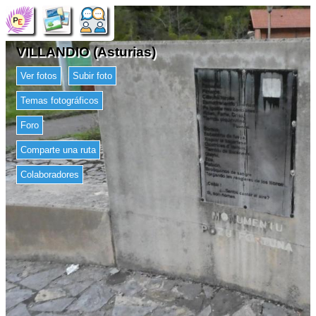
VILLANDIO (Asturias)
Ver fotos
Subir foto
Temas fotográficos
Foro
Comparte una ruta
Colaboradores