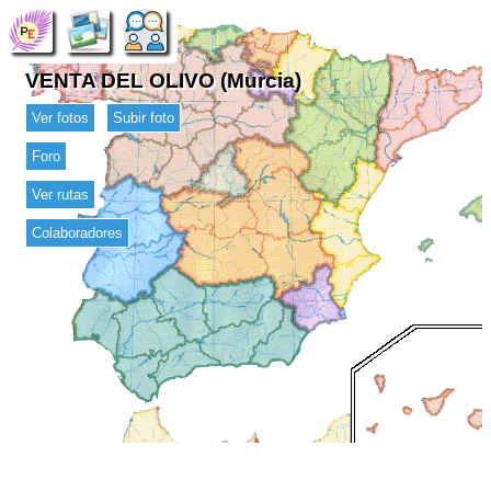
VENTA DEL OLIVO (Murcia)
Ver fotos
Subir foto
Foro
Ver rutas
Colaboradores