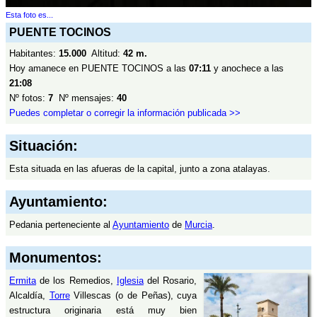
Esta foto es...
PUENTE TOCINOS
Habitantes:
15.000
Altitud:
42 m.
Hoy amanece en PUENTE TOCINOS a las
07:11
y anochece a las
21:08
Nº fotos:
7
Nº mensajes:
40
Puedes completar o corregir la información publicada >>
Situación:
Esta situada en las afueras de la capital, junto a zona atalayas.
Ayuntamiento:
Pedania perteneciente al
Ayuntamiento
de
Murcia
.
Monumentos:
Ermita
de los Remedios,
Iglesia
del Rosario,
Alcaldía,
Torre
Villescas (o de Peñas), cuya
estructura originaria está muy bien