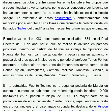
discusiones, disputas y enfrentamientos entre los diferentes grupos que
a veces llegaban a verter sangre, por lo que al conocerse por la gente se
hacían comentarios como “en el puente ha habido tocino ó ha habido
sangre”. La existencia de estas
costumbres
y enfrentamientos son
recogidos por el escritor Frutos Baeza que recuerda la prohibición de los
llamados “
bailes
del candil” ante los frecuentes crímenes que originaban.
Entrados ya en el s. XIX, concretamente en el año 1.834, en el Real
Decreto de 21 de abril por el que se realiza la división en partidos
judiciales, dentro del partido de Murcia se incluye la diputación de
Puente de Tocinos. La importancia de la pedanía irá en aumento y
prueba de ello es que a finales de este periodo el profesor Torres Fontes
constata la existencia en esta zona de importantes torres como las de
Peñas, Ayllon, Borregueros, Carmela, Mellizos, Manresa, Buendia, o
ermitas como las de Espín, Buendia, Rosario, Remedios y C. Jesus.
En la actualidad Puente Tocinos es la segunda pedanía de Murcia en
cuanto a número de habitantes se refiere, figurando inscritos 10.909
habitantes en el padrón municipal de 1.996. La mayor parte de la
población reside en el núcleo de Puente Tocinos, repartiéndose el resto
entre otros núcleos y el diseminado circundante, destacando el
Rincón