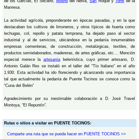
de los Garcías, El Secano,
Molino
del Nelva,
San
Roque y
Torre
de la
Manresa.
La actividad agrícola, preponderante en épocas pasadas, y en la que
destacaban los cultivos de limoneros, y otros típicos de huerta como
lechugas, col, repollo y patata temprana, ha dejado paso al sector
industrial y al de servicios, ubicándose en la pedanía innumerables
empresas cementeras, de construcción, metalúrgicas, textiles, de
productos semielaborados, madereras, de artes gráficas, etc.... Mención
especial merece la
artesanía
belenística, cuyo primer artesano, D.
Antonio Galán Rex se instaló en el taller del “Tío Italiano” en el año
1.930. Esta actividad ha ido floreciendo y alcanzando una importancia
tal que actualmente la pedanía de Puente Tocinos se conoce como la
“Cuna del Belén”
Agradecimiento por su inestimable colaboración a D. José Travel
Montoya, “El Repuntín”.
Rutas o sitios a visitar en PUENTE TOCINOS:
Comparte una ruta que se pueda hacer en PUENTE TOCINOS >>