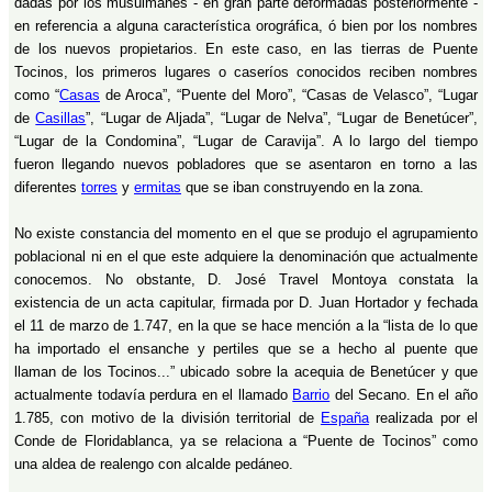
dadas por los musulmanes - en gran parte deformadas posteriormente -
en referencia a alguna característica orográfica, ó bien por los nombres
de los nuevos propietarios. En este caso, en las tierras de Puente
Tocinos, los primeros lugares o caseríos conocidos reciben nombres
como “
Casas
de Aroca”, “Puente del Moro”, “Casas de Velasco”, “Lugar
de
Casillas
”, “Lugar de Aljada”, “Lugar de Nelva”, “Lugar de Benetúcer”,
“Lugar de la Condomina”, “Lugar de Caravija”. A lo largo del tiempo
fueron llegando nuevos pobladores que se asentaron en torno a las
diferentes
torres
y
ermitas
que se iban construyendo en la zona.
No existe constancia del momento en el que se produjo el agrupamiento
poblacional ni en el que este adquiere la denominación que actualmente
conocemos. No obstante, D. José Travel Montoya constata la
existencia de un acta capitular, firmada por D. Juan Hortador y fechada
el 11 de marzo de 1.747, en la que se hace mención a la “lista de lo que
ha importado el ensanche y pertiles que se a hecho al puente que
llaman de los Tocinos...” ubicado sobre la acequia de Benetúcer y que
actualmente todavía perdura en el llamado
Barrio
del Secano. En el año
1.785, con motivo de la división territorial de
España
realizada por el
Conde de Floridablanca, ya se relaciona a “Puente de Tocinos” como
una aldea de realengo con alcalde pedáneo.