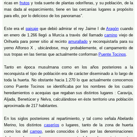
ricas en
frutos
y toda suerte de plantas odoríferas, y su población, de la
mas dada al esparcimiento, tiene en las cercanías lugares a propósito
para ello, por lo delicioso de los panoramas”.
Este era el
paisaje
que debió admirar el rey Jaime I de
Aragón
cuando
en enero de 1.266 llegó a Murcia a través del llamado
camino
viejo de
Orihuela para poner sitio al recinto
amurallado
y reconquistarla para su
yerno Alfonso X , ubicándose, muy probablemente, el campamento de
sus tropas en las tierras que actualmente conforman
Puente Tocinos
.
Tanto en época musulmana como en los años posteriores a la
reconquista el tipo de población era de carácter diseminado a lo largo de
toda la huerta. No obstante hacia 1.270 lo que actualmente conocemos
como Puente Tocinos se identificaba por los nombres de los cuatro
heredamientos o acequias que regaban sus distintos lugares : Caravija,
Aljada, Benetúcer y Nelva, calculándose en éste territorio una población
aproximada de 217 habitantes.
En los siglos posteriores al repartimiento, y tal como señala Abelardo
Merino, los distintos
caseríos
o lugares, tanto de la zona de huerta
como los del
campo
, serán conocidos ó bien por las denominaciones