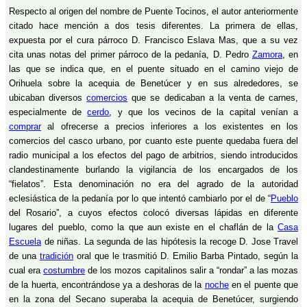
Respecto al origen del nombre de Puente Tocinos, el autor anteriormente
citado hace mención a dos tesis diferentes. La primera de ellas,
expuesta por el cura párroco D. Francisco Eslava Mas, que a su vez
cita unas notas del primer párroco de la pedanía, D. Pedro
Zamora
, en
las que se indica que, en el puente situado en el camino viejo de
Orihuela sobre la acequia de Benetúcer y en sus alrededores, se
ubicaban diversos
comercios
que se dedicaban a la venta de carnes,
especialmente de
cerdo
, y que los vecinos de la capital venían a
comprar
al ofrecerse a precios inferiores a los existentes en los
comercios del casco urbano, por cuanto este puente quedaba fuera del
radio municipal a los efectos del pago de arbitrios, siendo introducidos
clandestinamente burlando la vigilancia de los encargados de los
“fielatos”. Esta denominación no era del agrado de la autoridad
eclesiástica de la pedanía por lo que intentó cambiarlo por el de “
Pueblo
del Rosario”, a cuyos efectos colocó diversas lápidas en diferente
lugares del pueblo, como la que aun existe en el chaflán de la
Casa
Escuela
de niñas. La segunda de las hipótesis la recoge D. Jose Travel
de una
tradición
oral que le trasmitió D. Emilio Barba Pintado, según la
cual era
costumbre
de los mozos capitalinos salir a “rondar” a las mozas
de la huerta, encontrándose ya a deshoras de la
noche
en el puente que
en la zona del Secano superaba la acequia de Benetúcer, surgiendo