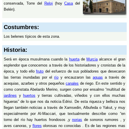
conservada, Torre del
Reloj
(hoy
Casa
del
Belén).
Costumbres:
Los belenes típicos de esta zona.
Historia:
Será en época musulmana cuando la
huerta
de
Murcia
alcance el gran
esplendor que conocemos a través de los historiadores y cronistas de la
época, y todo ello
fruto
del esfuerzo de sus pobladores que desecaron
las tierras inundadas por el
río
y encauzaron las
aguas
a través de
acequias, azarbes y otros pequeños
canales
de riego. En este sentido y
como constata Abelardo Merino, surgen como por ensalmo “multitud de
jardines
y
huertos
y tierras cultivadas, viñedos y con ellos muchas
higueras” de lo que nos da noticia Edrisi. De esta riqueza y belleza nos
llegan también noticias a través de Xamsedin, Albufeda o Yakut, y muy
especialmente por Al-Maccari, que textualmente describe como “en
torno del río hay huertos frondosos ,y
norias
de sonoros rumores , y
aves canoras, y
flores
olorosas no conocidas . Es de las regiones mas