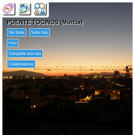
PUENTE TOCINOS (Murcia)
Ver fotos
Subir foto
Foro
Comparte una ruta
Colaboradores